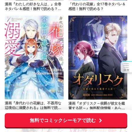
漫画『わたしの好きな人は、』全巻
「代わりの花嫁」全17巻ネタバレ＆
ネタバレ＆感想！無料で読める？
感想！無料で読める？
rawやpdfで読むのはやめよう
目次
漫画『身代わりの花嫁は、不器用な
漫画『オダリスク～侯爵が彼女を鑑
辺境伯に溺愛される』は無料で読め
賞する訳～』無料配信情報・あらす
る？rawやzipは危険！アプリやサー
じネタバレ！rawやpdfで読むのはや
ビスを調査！【一ノ瀬かおる】
めよう
無料でコミックシーモアで読む