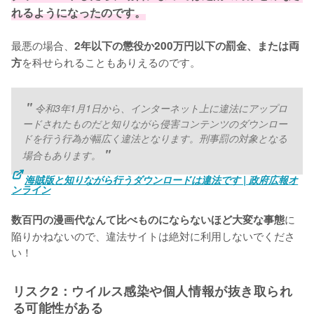
れるようになったのです。
最悪の場合、
2年以下の懲役か200万円以下の罰金、または両
を科せられることもありえるのです。
方
令和3年1月1日から、インターネット上に違法にアップロ
ードされたものだと知りながら侵害コンテンツのダウンロー
ドを行う行為が幅広く違法となります。刑事罰の対象となる
場合もあります。
海賊版と知りながら行うダウンロードは違法です | 政府広報オ
ンライン
に
数百円の漫画代なんて比べものにならないほど大変な事態
陥りかねないので、違法サイトは絶対に利用しないでくださ
い！
リスク2：ウイルス感染や個人情報が抜き取られ
る可能性がある