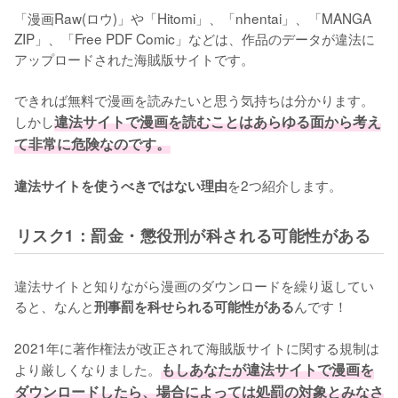
「漫画Raw(ロウ)」や「Hitomi」、「nhentai」、「MANGA 
ZIP」、「Free PDF Comic」などは、作品のデータが違法に
アップロードされた海賊版サイトです。
できれば無料で漫画を読みたいと思う気持ちは分かります。
しかし
違法サイトで漫画を読むことはあらゆる面から考え
て非常に危険なのです。
を2つ紹介します。
違法サイトを使うべきではない理由
リスク1：罰金・懲役刑が科される可能性がある
違法サイトと知りながら漫画のダウンロードを繰り返してい
ると、なんと
んです！
刑事罰を科せられる可能性がある
2021年に著作権法が改正されて海賊版サイトに関する規制は
より厳しくなりました。
もしあなたが違法サイトで漫画を
ダウンロードしたら、場合によっては処罰の対象とみなさ