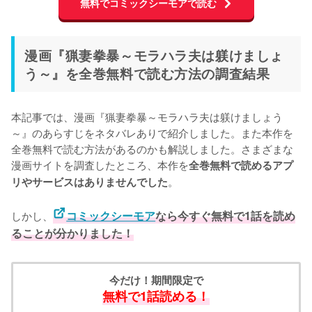
無料でコミックシーモアで読む
漫画『猟妻拳暴～モラハラ夫は躾けましょ
う～』を全巻無料で読む方法の調査結果
本記事では、漫画『猟妻拳暴～モラハラ夫は躾けましょう
～』のあらすじをネタバレありで紹介しました。また本作を
全巻無料で読む方法があるのかも解説しました。さまざまな
漫画サイトを調査したところ、本作を
全巻無料で読めるアプ
。
リやサービスはありませんでした
しかし、
コミックシーモア
なら今すぐ無料で1話を読め
ることが分かりました！
今だけ！期間限定で
無料で1話読める！