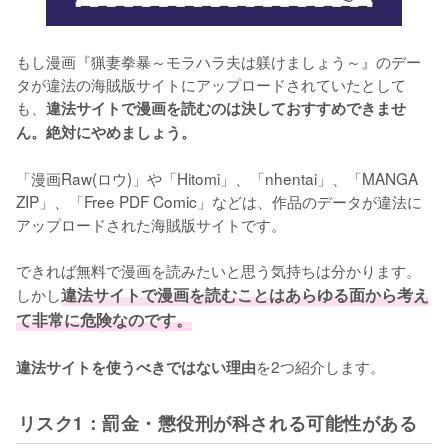
もし漫画『猟妻拳暴～モラハラ夫は躾けましょう～』のデー
タが違法の海賊版サイトにアップロードされていたとして
も、
違法サイトで漫画を読むのは決しておすすめできませ
ん。絶対にやめましょう。
「漫画Raw(ロウ)」や「Hitomi」、「nhentai」、「MANGA 
ZIP」、「Free PDF Comic」などは、作品のデータが違法に
アップロードされた海賊版サイトです。
できれば無料で漫画を読みたいと思う気持ちは分かります。
しかし
違法サイトで漫画を読むことはあらゆる面から考え
て非常に危険なのです。
を2つ紹介します。
違法サイトを使うべきではない理由
リスク1：罰金・懲役刑が科される可能性がある