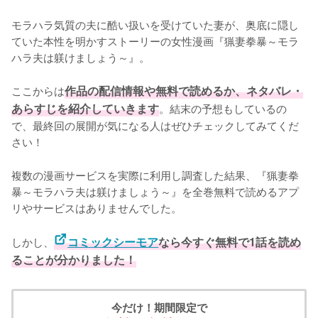
モラハラ気質の夫に酷い扱いを受けていた妻が、奥底に隠し
ていた本性を明かすストーリーの女性漫画『猟妻拳暴～モラ
ハラ夫は躾けましょう～』。

ここからは
作品の配信情報や無料で読めるか、ネタバレ・
あらすじを紹介していきます
。結末の予想もしているの
で、最終回の展開が気になる人はぜひチェックしてみてくだ
さい！
複数の漫画サービスを実際に利用し調査した結果、『猟妻拳
暴～モラハラ夫は躾けましょう～』を全巻無料で読めるアプ
リやサービスはありませんでした。
しかし、
コミックシーモア
なら今すぐ無料で1話を読め
ることが分かりました！
今だけ！期間限定で