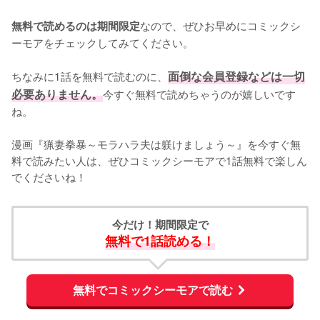
なので、ぜひお早めにコミックシ
無料で読めるのは期間限定
ーモアをチェックしてみてください。
ちなみに1話を無料で読むのに、
面倒な会員登録などは一切
必要ありません。
今すぐ無料で読めちゃうのが嬉しいです
ね。
漫画『猟妻拳暴～モラハラ夫は躾けましょう～』を今すぐ無
料で読みたい人は、ぜひコミックシーモアで1話無料で楽しん
でくださいね！
今だけ！期間限定で
無料で1話読める！
無料でコミックシーモアで読む