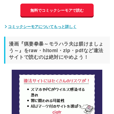
無料でコミックシーモアで読む
コミックシーモアについてもっと詳しく
漫画『猟妻拳暴～モラハラ夫は躾けましょ
う～』をraw・hitomi・zip・pdfなど違法
サイトで読むのは絶対にやめよう！