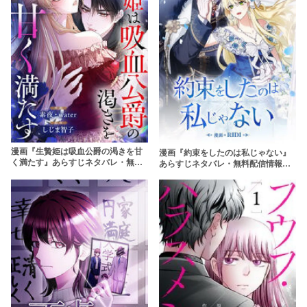
漫画『生贄姫は吸血公爵の渇きを甘
漫画『約束をしたのは私じゃない』
く満たす』あらすじネタバレ・無料
あらすじネタバレ・無料配信情報！
配信情報！rawやpdfで読むのはやめ
rawやpdfで読むのはやめよう
よう