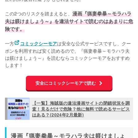
この2つのリスクを踏まえると、
漫画『猟妻拳暴～モラハラ
夫は躾けましょう～』を違法サイトで読むのはあまりに危
険です。
一方
は安全な公式サービスですし、クー
コミックシーモア
ポンを利用すれば安く読めるので、『猟妻拳暴～モラハラ夫
は躾けましょう～』を読むならコミックシーモアをおすすめ
します！
安全にコミックシーモアで読む
【一覧】海賊版の違法漫画サイトの閉鎖状況を調
査！見るだけで危険？他に無料で読めるサービス
はある？(2024年2月最新)
漫画『猟妻拳暴～モラハラ夫は躾けましょ