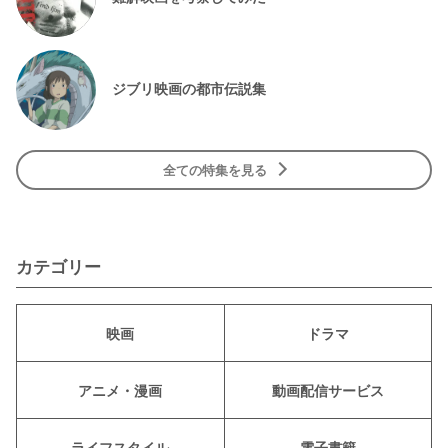
ジブリ映画の都市伝説集
全ての特集を見る
カテゴリー
映画
ドラマ
アニメ・漫画
動画配信サービス
ライフスタイル
電子書籍