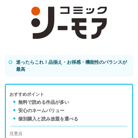
迷ったらこれ！品揃え・お得感・機能性のバランスが
最高
おすすめポイント
無料で読める作品が多い
安心のネームバリュー
個別購入と読み放題を選べる
注意点