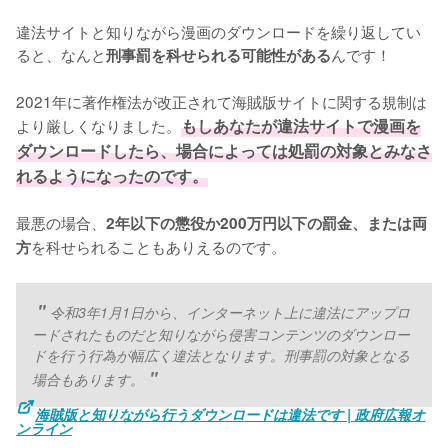
違法サイトと知りながら漫画のダウンロードを繰り返してい
ると、なんと
んです！
刑事罰を科せられる可能性がある
2021年に著作権法が改正されて海賊版サイトに関する規制は
より厳しくなりました。
もしあなたが違法サイトで漫画を
ダウンロードしたら、場合によっては処罰の対象とみなさ
れるようになったのです。
最悪の場合、
2年以下の懲役か200万円以下の罰金、または両
を科せられることもありえるのです。
方
令和3年1月1日から、インターネット上に違法にアップロ
ードされたものだと知りながら侵害コンテンツのダウンロー
ドを行う行為が幅広く違法となります。刑事罰の対象となる
場合もあります。
海賊版と知りながら行うダウンロードは違法です | 政府広報オ
ンライン