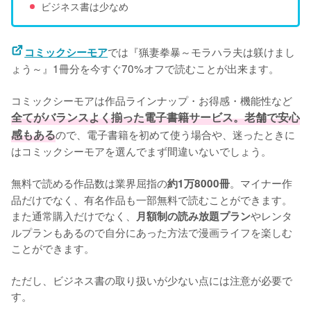
ビジネス書は少なめ
では『猟妻拳暴～モラハラ夫は躾けまし
コミックシーモア
ょう～』1冊分を今すぐ70%オフで読むことが出来ます。
コミックシーモアは作品ラインナップ・お得感・機能性など
全てがバランスよく揃った電子書籍サービス。老舗で安心
感もある
ので、電子書籍を初めて使う場合や、迷ったときに
はコミックシーモアを選んでまず間違いないでしょう。
無料で読める作品数は業界屈指の
。マイナー作
約1万8000冊
品だけでなく、有名作品も一部無料で読むことができます。
また通常購入だけでなく、
やレンタ
月額制の読み放題プラン
ルプランもあるので自分にあった方法で漫画ライフを楽しむ
ことができます。
ただし、ビジネス書の取り扱いが少ない点には注意が必要で
す。