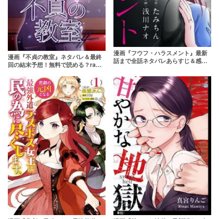
漫画『フウフ・ハラスメント』最新
漫画『不貞の教室』ネタバレ＆最終
話まで全話ネタバレあらすじ＆感
回の結末予想！無料で読める？raw
想！モラルハラスメントの夫から逃
で読むのはやめよう
げろ！