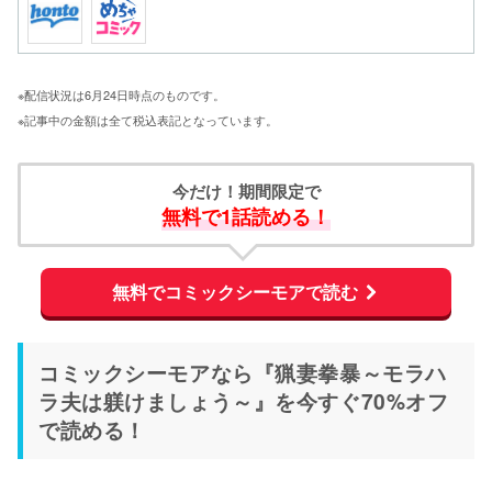
※配信状況は6月24日時点のものです。
※記事中の金額は全て税込表記となっています。
今だけ！期間限定で
無料で1話読める！
無料でコミックシーモアで読む
コミックシーモアなら『猟妻拳暴～モラハ
ラ夫は躾けましょう～』を今すぐ70%オフ
で読める！