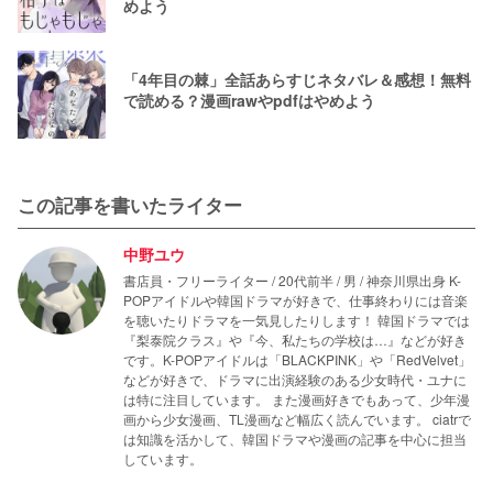
めよう
「4年目の棘」全話あらすじネタバレ＆感想！無料
で読める？漫画rawやpdfはやめよう
この記事を書いたライター
中野ユウ
書店員・フリーライター / 20代前半 / 男 / 神奈川県出身 K-
POPアイドルや韓国ドラマが好きで、仕事終わりには音楽
を聴いたりドラマを一気見したりします！ 韓国ドラマでは
『梨泰院クラス』や『今、私たちの学校は…』などが好き
です。K-POPアイドルは「BLACKPINK」や「RedVelvet」
などが好きで、ドラマに出演経験のある少女時代・ユナに
は特に注目しています。 また漫画好きでもあって、少年漫
画から少女漫画、TL漫画など幅広く読んでいます。 ciatrで
は知識を活かして、韓国ドラマや漫画の記事を中心に担当
しています。