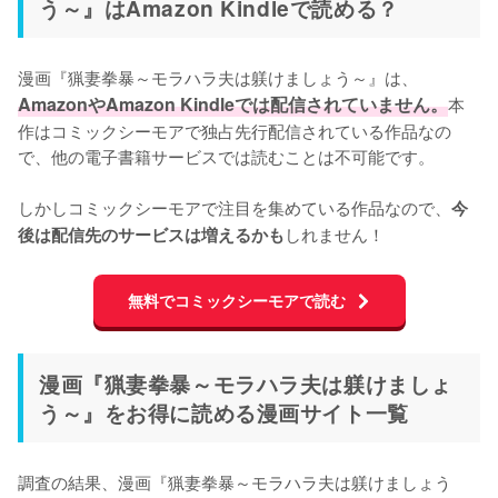
う～』はAmazon Kindleで読める？
漫画『猟妻拳暴～モラハラ夫は躾けましょう～』は、
AmazonやAmazon Kindleでは配信されていません。
本
作はコミックシーモアで独占先行配信されている作品なの
で、他の電子書籍サービスでは読むことは不可能です。

しかしコミックシーモアで注目を集めている作品なので、
今
しれません！
後は配信先のサービスは増えるかも
無料でコミックシーモアで読む
漫画『猟妻拳暴～モラハラ夫は躾けましょ
う～』をお得に読める漫画サイト一覧
調査の結果、漫画『猟妻拳暴～モラハラ夫は躾けましょう