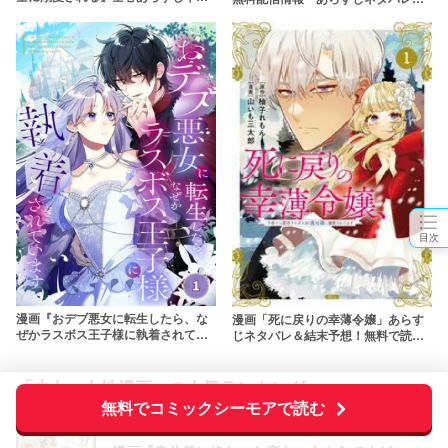
バレ！無料で読める？rawやpdfで読
rawやpdfで読むのはやめよう
むのはやめよう
目次
漫画『おデブ悪女に転生したら、な
漫画「死に戻りの幸薄令嬢」あらす
ぜかラスボス王子様に執着されてい
じネタバレ＆結末予想！無料で読め
ます』あらすじネタバレ＆無料で読
る？rawやpdfで読むのはやめよう
む方法を解説！rawで読むのはやめ
よう
「少女・女性漫画」の人気ランキング
無料でコミックシーモアで読む