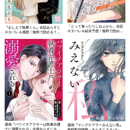
「とって食ったりしねぇから」全話
『おしえて執事くん』全話あらすじ
ネタバレ＆結末予想！無料で読め
ネタバレ＆感想！無料で読める？
る？rawやpdfで読むのはやめよう
rawやpdfはやめよう
漫画『バツイチアラサーは執着弁護
漫画『ヤングケアラーみえない私』
士に溺愛される』全巻あらすじネタ
無料配信情報・あらすじネタバレ！