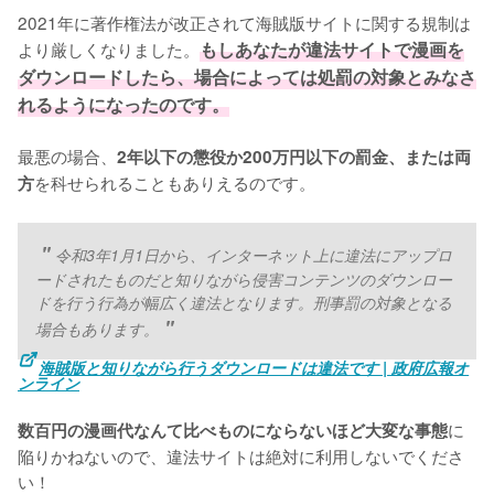
2021年に著作権法が改正されて海賊版サイトに関する規制は
より厳しくなりました。
もしあなたが違法サイトで漫画を
ダウンロードしたら、場合によっては処罰の対象とみなさ
れるようになったのです。
最悪の場合、
2年以下の懲役か200万円以下の罰金、または両
を科せられることもありえるのです。
方
令和3年1月1日から、インターネット上に違法にアップロ
ードされたものだと知りながら侵害コンテンツのダウンロー
ドを行う行為が幅広く違法となります。刑事罰の対象となる
場合もあります。
海賊版と知りながら行うダウンロードは違法です | 政府広報オ
ンライン
に
数百円の漫画代なんて比べものにならないほど大変な事態
陥りかねないので、違法サイトは絶対に利用しないでくださ
い！