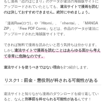
もし漫画『恋のはじまり』のデータが違法の海賊版サイトに
アップロードされていたとしても、
違法サイトで漫画を読む
のは決しておすすめできません。絶対にやめましょう。
「漫画Raw(ロウ)」や「Hitomi」、「nhentai」、「MANGA 
ZIP」、「Free PDF Comic」などは、作品のデータが違法に
アップロードされた海賊版サイトです。
できれば無料で漫画を読みたいと思う気持ちは分かります。
しかし
違法サイトで漫画を読むことはあらゆる面から考え
て非常に危険なのです。
を2つ紹介します。
違法サイトを使うべきではない理由
リスク1：罰金・懲役刑が科される可能性がある
違法サイトと知りながら漫画のダウンロードを繰り返してい
ると、なんと
んです！
刑事罰を科せられる可能性がある