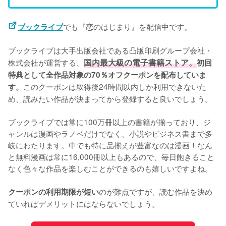
でも『恋のはじまり』を配信中です。
ブックライブ
ブックライブは大手出版会社である凸版印刷グループ会社・
株式会社が運営する、
国内最大級の電子書籍ストア。
初回
特典として全作品対象の70％オフクーポンを配布していま
このクーポンは取得後24時間以内しか利用できないた
す。
め、読みたい作品が決まってから登録すると良いでしょう。
ブックライブでは常に100万冊以上の書籍が揃っており、ジ
ャンルは漫画やラノベだけでなく、小説やビジネス書まで多
岐にわたります。中でも特に品揃えが豊富なのは漫画！なん
と無料漫画は常に16,000冊以上もあるので、毎日飽きること
なく色々な作品を楽しむことができるのも嬉しいですよね。
のが難点ですが、読む作品を決め
クーポンの利用期限が短い
ていればデメリットにはならないでしょう。