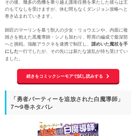
その後、幾多の危機を乗り越え護衛任務を果たした彼らは王
のもてなしを受けますが、休む間もなくダンジョン攻略へと
巻き込まれていきます。

師匠のマーリンを慕う獣人の少女・リョウエンや、内面に複
雑さを抱えた黒魔導師・シノも加わり、即席の編成で最深部
へと挑戦。強敵アラクネを連携で制圧し、
謎めいた魔杖を手
一行でしたが、その先には新たな波乱が待ち受けてい
にした
ました。
続きをコミックシーモアで試し読みする
「勇者パーティーを追放された白魔導師」
7〜9巻ネタバレ