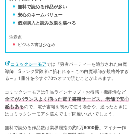
無料で読める作品が多い
安心のネームバリュー
個別購入と読み放題を選べる
注意点
ビジネス書は少なめ
では『勇者パーティーを追放された白魔
コミックシーモア
導師、Sランク冒険者に拾われる～この白魔導師が規格外すぎ
る～』1冊分を今すぐ70%オフで読むことが出来ます。
コミックシーモアは作品ラインナップ・お得感・機能性など
全てがバランスよく揃った電子書籍サービス。老舗で安心
感もある
ので、電子書籍を初めて使う場合や、迷ったときに
はコミックシーモアを選んでまず間違いないでしょう。
無料で読める作品数は業界屈指の
。マイナー作
約1万8000冊