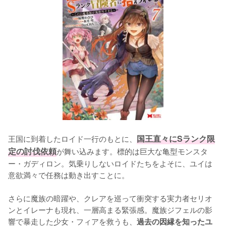
王国に到着したロイド一行のもとに、
国王直々にSランク限
定の討伐依頼
が舞い込みます。標的は巨大な亀型モンスタ
ー・ガディロン。気乗りしないロイドたちをよそに、ユイは
意欲満々で任務は動き出すことに。

さらに魔族の暗躍や、クレアを巡って衝突する実力者セリオ
ンとイレーナも現れ、一層高まる緊張感。魔族ジフェルの影
響で暴走した少女・フィアを救うも、
過去の因縁を知ったユ