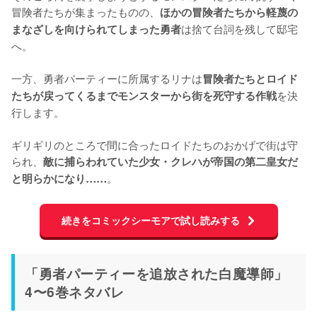
冒険者たちが集まったものの、
ほかの冒険者たちから軽蔑の
は捨て台詞を残して邸宅
まなざしを向けられてしまった勇者
へ。

一方、勇者パーティーに所属するリナは
冒険者たちとロイド
を決
たちが戻ってくるまでモンスターから街を死守する作戦
行します。

ギリギリのところで間に合ったロイドたちのおかげで街は守
られ、
敵に捕らわれていた少女・クレハが帝国の第二皇女だ
。
と明らかになり……
続きをコミックシーモアで試し読みする
「勇者パーティーを追放された白魔導師」
4〜6巻ネタバレ