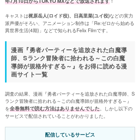
年7月10日からTOKYO MXなどで放送されます
！

キャストは
などの実力
梶原岳人(ロイド役)、日高里菜(ユイ役)
派声優がそろい、アニメーション制作は「Re:ゼロから始める
異世界生活(4期)」などで知られるFelix Filmです。
漫画『勇者パーティーを追放された白魔導
師、Sランク冒険者に拾われる～この白魔
導師が規格外すぎる～』をお得に読める漫
画サイト一覧
調査の結果、漫画『勇者パーティーを追放された白魔導師、S
ランク冒険者に拾われる～この白魔導師が規格外すぎる～』
を
全巻無料で読む方法はありませんでした
。しかし以下の
サービスで配信されていることがわかりました。
配信しているサービス