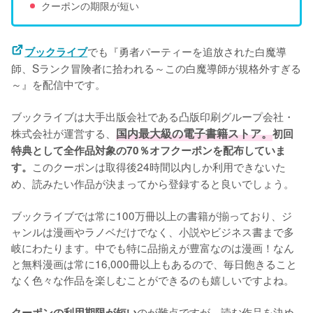
クーポンの期限が短い
でも『勇者パーティーを追放された白魔導
ブックライブ
師、Sランク冒険者に拾われる～この白魔導師が規格外すぎる
～』を配信中です。
ブックライブは大手出版会社である凸版印刷グループ会社・
株式会社が運営する、
国内最大級の電子書籍ストア。
初回
特典として全作品対象の70％オフクーポンを配布していま
このクーポンは取得後24時間以内しか利用できないた
す。
め、読みたい作品が決まってから登録すると良いでしょう。
ブックライブでは常に100万冊以上の書籍が揃っており、ジ
ャンルは漫画やラノベだけでなく、小説やビジネス書まで多
岐にわたります。中でも特に品揃えが豊富なのは漫画！なん
と無料漫画は常に16,000冊以上もあるので、毎日飽きること
なく色々な作品を楽しむことができるのも嬉しいですよね。
のが難点ですが、読む作品を決め
クーポンの利用期限が短い