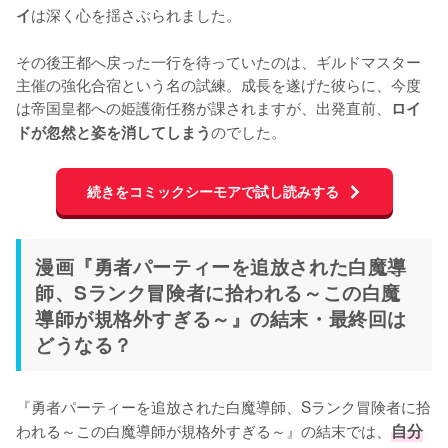
は深く心を揺さぶられました。

イ
その後王都へ戻った一行を待っていたのは、ギルドマスター
主催の強化合宿という名の試練。成長を遂げた彼らに、今度
は帝国皇都への姫護衛任務が課されますが、出発直前、
ロイ
のでした。
ドが忽然と姿を消してしまう
続きをコミックシーモアで試し読みする
漫画『勇者パーティーを追放された白魔導
師、Sランク冒険者に拾われる～この白魔
導師が規格外すぎる～』の結末・最終回は
どうなる？
『勇者パーティーを追放された白魔導師、Sランク冒険者に拾
われる～この白魔導師が規格外すぎる～』の結末では、
自分