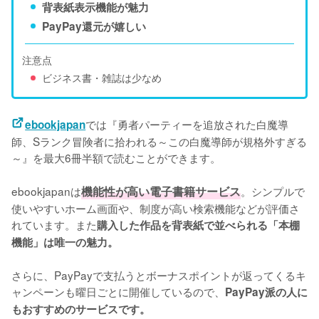
背表紙表示機能が魅力
PayPay還元が嬉しい
注意点
ビジネス書・雑誌は少なめ
では『勇者パーティーを追放された白魔導
ebookjapan
師、Sランク冒険者に拾われる～この白魔導師が規格外すぎる
～』を最大6冊半額で読むことができます。
ebookjapanは
機能性が高い電子書籍サービス
。シンプルで
使いやすいホーム画面や、制度が高い検索機能などが評価さ
れています。また
購入した作品を背表紙で並べられる「本棚
機能」は唯一の魅力。
さらに、PayPayで支払うとボーナスポイントが返ってくるキ
ャンペーンも曜日ごとに開催しているので、
PayPay派の人に
もおすすめのサービスです。