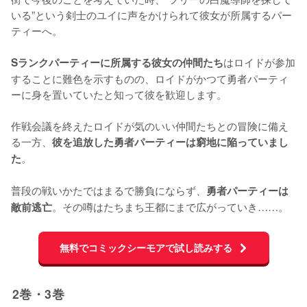
いる”という剣士のユイに声をかけられて彼女が所属するパー
ティーへ。

はロイドが参加
Sランクパーティーに所属する彼女の仲間たち
することに難色を示すものの、ロイドがかつて勇者パーティ
ーに身を置いていたと知って彼を歓迎します。

作戦会議を終えたロイドが気のいい仲間たちとの冒険に備え
る一方、
彼を追放した勇者パーティーは窮地に陥っていまし
。

た
普段の戦いかたではまるで勝負にならず、
勇者パーティーは
。その噂はたちまち王都にまで広がっていき……。
敵前逃亡
無料でコミックシーモアで試し読みする
2巻・3巻