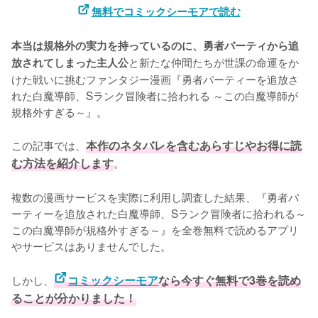
無料でコミックシーモアで読む
本当は規格外の実力を持っているのに、勇者パーティから追
と新たな仲間たちが世課の命運をか
放されてしまった主人公
けた戦いに挑むファンタジー漫画『勇者パーティーを追放さ
れた白魔導師、Sランク冒険者に拾われる ～この白魔導師が
規格外すぎる～』。

この記事では、
本作のネタバレを含むあらすじやお得に読
む方法を紹介します
。
複数の漫画サービスを実際に利用し調査した結果、『勇者パ
ーティーを追放された白魔導師、Sランク冒険者に拾われる～
この白魔導師が規格外すぎる～』を全巻無料で読めるアプリ
やサービスはありませんでした。
しかし、
コミックシーモア
なら今すぐ無料で3巻を読め
ることが分かりました！