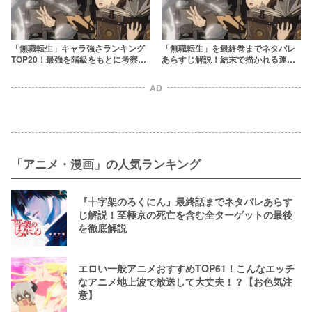
「無職転生」キャラ強さランキング
「無職転生」を最終巻までネタバレ
TOP20！最強を階級をもとに考察
あらすじ解説！結末で描かれる運命
【強さ議論】
とは？
AD
「アニメ・漫画」の人気ランキング
『十字架のろくにん』最終話までネタバレあらす
じ解説！至極京の死亡を含む全ターゲットの最後
を徹底解説
エロい一般アニメおすすめTOP61！こんなエッチ
なアニメ地上波で放送して大丈夫！？【お色気注
意】