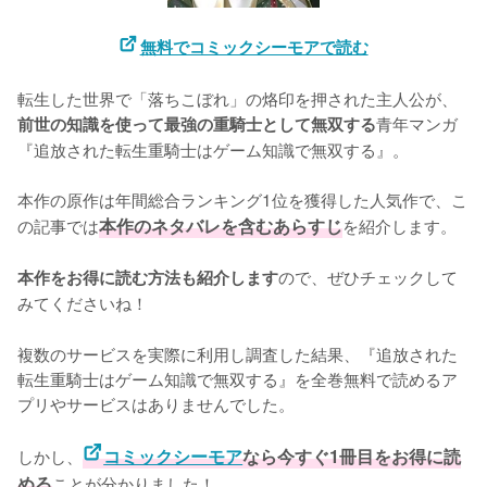
無料でコミックシーモアで読む
転生した世界で「落ちこぼれ」の烙印を押された主人公が、
青年マンガ
前世の知識を使って最強の重騎士として無双する
『追放された転生重騎士はゲーム知識で無双する』。

本作の原作は年間総合ランキング1位を獲得した人気作で、こ
の記事では
本作のネタバレを含むあらすじ
を紹介します。

ので、ぜひチェックして
本作をお得に読む方法も紹介します
みてくださいね！
複数のサービスを実際に利用し調査した結果、『追放された
転生重騎士はゲーム知識で無双する』を全巻無料で読めるア
プリやサービスはありませんでした。
しかし、
コミックシーモア
なら今すぐ1冊目をお得に読
める
ことが分かりました！