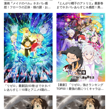
漫画『メイドのベル』ネタバレ感
『とんがり帽子のアトリエ』最新巻
想！フローラの正体・猫の謎・お嬢
までネタバレあらすじ＆感想！美し
様の結末を解説
い絵で魅せる王道ファンタジー
【最新】「リゼロ」強さランキング
「リゼロ」最新話(43巻)までネタバ
TOP50！最強の座につくキャラは誰
レあらすじ！10章とアニメ4期の前
だ？
におさらいしよう【Re:ゼロから始め
る異世界生活】