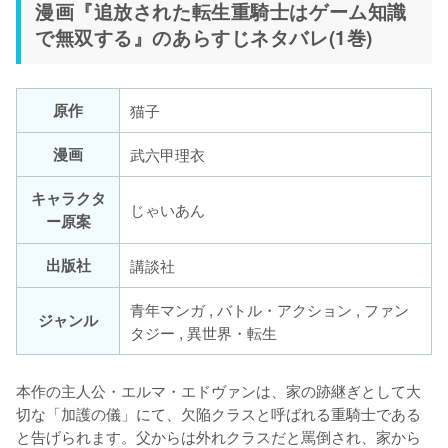
漫画『追放された転生重騎士はゲーム知識
で無双する』のあらすじネタバレ(1巻)
原作
猫子
漫画
武六甲理衣
キャラクタ
じゃいあん
ー原案
出版社
講談社
青年マンガ , バトル・アクション , ファン
ジャンル
タジー , 異世界・転生
本作の主人公・エルマ・エドヴァンは、家の跡継ぎとして大
切な「加護の儀」にて、欠陥クラスと呼ばれる重騎士である
と告げられます。父からは外れクラスだと罵倒され、家から