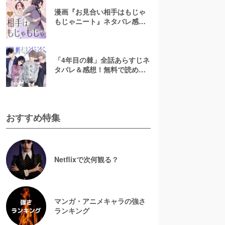
漫画『お見合い相手はもじゃ
もじゃニート』ネタバレ感
想！無料で読める？rawやpdf
で読むのはやめよう
「4年目の棘」全話あらすじネ
タバレ＆感想！無料で読め
る？漫画rawやpdfはやめよう
おすすめ特集
Netflixで次何観る？
マンガ・アニメキャラの強さ
ランキング