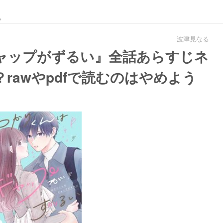
。
波津見なる
ャップがずるい』全話あらすじネ
rawやpdfで読むのはやめよう