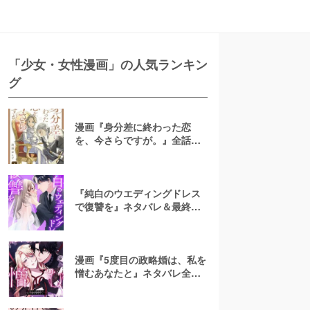
「少女・女性漫画」の人気ランキン
グ
漫画『身分差に終わった恋
を、今さらですが。』全話ネ
タバレあらすじ！無料で読め
る？raw注意
『純白のウエディングドレス
で復讐を』ネタバレ＆最終回
の結末は？漫画rawやpdfで読
むのはやめよう
漫画『5度目の政略婚は、私を
憎むあなたと』ネタバレ全話
＆結末・最終回予想！無料で
読める？