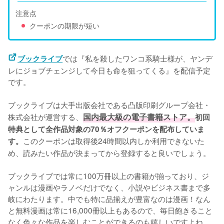
注意点
クーポンの期限が短い
では『私を殺したワンコ系騎士様が、ヤンデ
ブックライブ
レにジョブチェンジして今日も命を狙ってくる』を配信予定
です。
ブックライブは大手出版会社である凸版印刷グループ会社・
株式会社が運営する、
国内最大級の電子書籍ストア。
初回
特典として全作品対象の70％オフクーポンを配布していま
このクーポンは取得後24時間以内しか利用できないた
す。
め、読みたい作品が決まってから登録すると良いでしょう。
ブックライブでは常に100万冊以上の書籍が揃っており、ジ
ャンルは漫画やラノベだけでなく、小説やビジネス書まで多
岐にわたります。中でも特に品揃えが豊富なのは漫画！なん
と無料漫画は常に16,000冊以上もあるので、毎日飽きること
なく色々な作品を楽しむことができるのも嬉しいですよね。