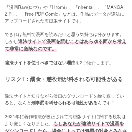
「漫画Raw(ロウ)」や「Hitomi」、「nhentai」、「MANGA 
ZIP」、「Free PDF Comic」などは、作品のデータが違法に
アップロードされた海賊版サイトです。
できれば無料で漫画を読みたいと思う気持ちは分かります。
しかし
違法サイトで漫画を読むことはあらゆる面から考え
て非常に危険なのです。
を2つ紹介します。
違法サイトを使うべきではない理由
リスク1：罰金・懲役刑が科される可能性がある
違法サイトと知りながら漫画のダウンロードを繰り返してい
ると、なんと
んです！
刑事罰を科せられる可能性がある
2021年に著作権法が改正されて海賊版サイトに関する規制は
より厳しくなりました。
もしあなたが違法サイトで漫画を
ダウンロードしたら、場合によっては処罰の対象とみなさ