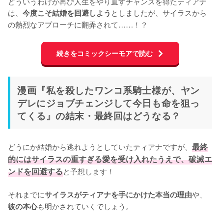
どういうわけか再び人生をやり直すチャンスを得たティアナ
は、
としましたが、サイラスから
今度こそ結婚を回避しよう
の熱烈なアプローチに翻弄されて……！？
続きをコミックシーモアで読む
漫画『私を殺したワンコ系騎士様が、ヤン
デレにジョブチェンジして今日も命を狙っ
てくる』の結末・最終回はどうなる？
どうにか結婚から逃れようとしていたティアナですが、
最終
的にはサイラスの重すぎる愛を受け入れたうえで、破滅エ
ンドを回避する
と予想します！

それまでに
や、
サイラスがティアナを手にかけた本当の理由
も明かされていくでしょう。
彼の本心