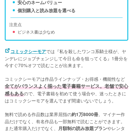
安心のネームバリュー
個別購入と読み放題を選べる
注意点
ビジネス書は少なめ
では『私を殺したワンコ系騎士様が、ヤ
コミックシーモア
ンデレにジョブチェンジして今日も命を狙ってくる』1冊分を
今すぐ70%オフで読むことが出来ます。
コミックシーモアは作品ラインナップ・お得感・機能性など
全てがバランスよく揃った電子書籍サービス。老舗で安心
感もある
ので、電子書籍を初めて使う場合や、迷ったときに
はコミックシーモアを選んでまず間違いないでしょう。
無料で読める作品数は業界屈指の
。マイナー作
約1万8000冊
品だけでなく、有名作品も一部無料で読むことができます。
また通常購入だけでなく、
やレンタ
月額制の読み放題プラン