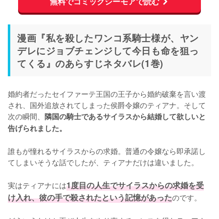
無料でコミックシーモアで読む
漫画『私を殺したワンコ系騎士様が、ヤン
デレにジョブチェンジして今日も命を狙っ
てくる』のあらすじネタバレ(1巻)
婚約者だったセイファーテ王国の王子から婚約破棄を言い渡
され、国外追放されてしまった侯爵令嬢のティアナ。そして
次の瞬間、
隣国の騎士であるサイラスから結婚して欲しいと
告げられました。
誰もが憧れるサイラスからの求婚。普通の令嬢なら即承諾し
てしまいそうな話でしたが、ティアナだけは違いました。

実はティアナには
1度目の人生でサイラスからの求婚を受
け入れ、彼の手で殺されたという記憶があった
のです。
