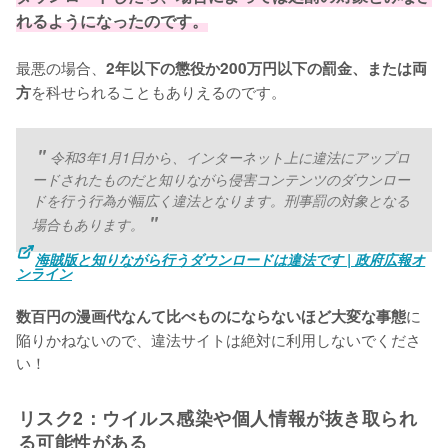
れるようになったのです。
最悪の場合、
2年以下の懲役か200万円以下の罰金、または両
を科せられることもありえるのです。
方
令和3年1月1日から、インターネット上に違法にアップロ
ードされたものだと知りながら侵害コンテンツのダウンロー
ドを行う行為が幅広く違法となります。刑事罰の対象となる
場合もあります。
海賊版と知りながら行うダウンロードは違法です | 政府広報オ
ンライン
に
数百円の漫画代なんて比べものにならないほど大変な事態
陥りかねないので、違法サイトは絶対に利用しないでくださ
い！
リスク2：ウイルス感染や個人情報が抜き取られ
る可能性がある