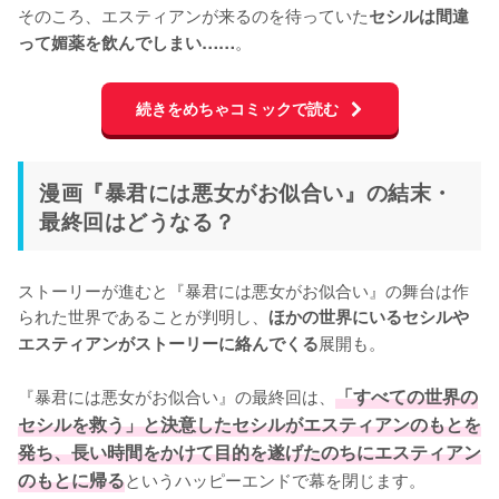
そのころ、エスティアンが来るのを待っていた
セシルは間違
。
って媚薬を飲んでしまい……
続きをめちゃコミックで読む
漫画『暴君には悪女がお似合い』の結末・
最終回はどうなる？
ストーリーが進むと『暴君には悪女がお似合い』の舞台は作
られた世界であることが判明し、
ほかの世界にいるセシルや
展開も。

エスティアンがストーリーに絡んでくる
『暴君には悪女がお似合い』の最終回は、
「すべての世界の
セシルを救う」と決意したセシルがエスティアンのもとを
発ち、長い時間をかけて目的を遂げたのちにエスティアン
のもとに帰る
というハッピーエンドで幕を閉じます。