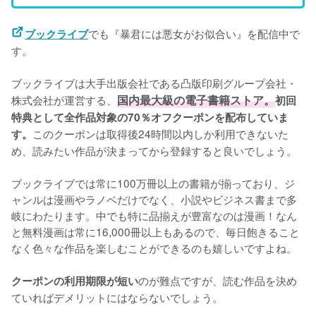
でも『暴君には悪女がお似合い』を配信中で
ブックライブ
す。
ブックライブは大手出版会社である凸版印刷グループ会社・
株式会社が運営する、
国内最大級の電子書籍ストア。
初回
特典として全作品対象の70％オフクーポンを配布していま
このクーポンは取得後24時間以内しか利用できないた
す。
め、読みたい作品が決まってから登録すると良いでしょう。
ブックライブでは常に100万冊以上の書籍が揃っており、ジ
ャンルは漫画やラノベだけでなく、小説やビジネス書まで多
岐にわたります。中でも特に品揃えが豊富なのは漫画！なん
と無料漫画は常に16,000冊以上もあるので、毎日飽きること
なく色々な作品を楽しむことができるのも嬉しいですよね。
のが難点ですが、読む作品を決め
クーポンの利用期限が短い
ていればデメリットにはならないでしょう。