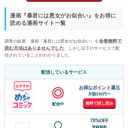
漫画『暴君には悪女がお似合い』をお得に
読める漫画サイト一覧
調査の結果、漫画『暴君には悪女がお似合い』を
全巻無料で
読む方法はありませんでした
。しかし以下のサービスで配
信されていることがわかりました。
配信しているサービス
おすすめ
お得なポイント還元
月額330円〜
無料で試し読み
配信中
70%OFF
登録無料