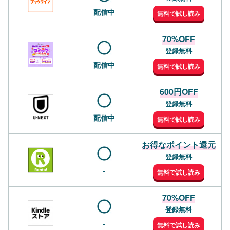
配信中
無料で試し読み
70%OFF
登録無料
配信中
無料で試し読み
600円OFF
登録無料
配信中
無料で試し読み
お得なポイント還元
登録無料
-
無料で試し読み
70%OFF
登録無料
-
無料で試し読み