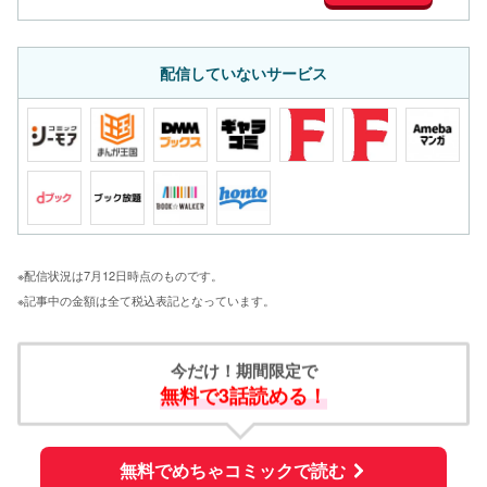
配信していないサービス
※配信状況は7月12日時点のものです。
※記事中の金額は全て税込表記となっています。
今だけ！期間限定で
無料で3話読める！
無料でめちゃコミックで読む