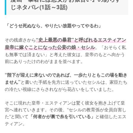
じネタバレ(1話～3話)
「どうせ死ぬなら、やりたい放題やってやるわ」
その残虐さから
“史上最悪の暴君”と呼ばれるエスティアン
皇帝に嫁ぐことになった公妾の娘・セシル
。「おそらく私
も無事では済まない」と考えた彼女は、皇帝のもとへ向かう
前にありったけのわがままを並べます。

“陛下が迎えに来ないのであれば、一歩たりともこの場を動き
と書いた手紙を先方に送っていたセシルは、家臣たち
ません”
の冷たい視線にさらされながら花占いをしていました。

そこに現れた皇帝・エスティアンは驚く彼女を抱き上げて皇
宮へ連れていきます。その後、“セシルの教育係が全員自害し
た”と聞いて
と確信したエス
「何者かが裏で糸を引いている」
ティアン。
