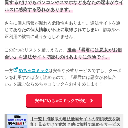
覧するだけでもパソコンやスマホなどあなたの端末がウイ
ルスに感染する恐れがあります。
さらに個人情報が漏れる危険性もあります。違法サイトを通
じて
、詐欺や不
あなたの個人情報が不正に取得されてしまい
正利用の被害に遭うかもしれません。
この2つのリスクを踏まえると、
漫画『暴君には悪女がお似
合い』を違法サイトで読むのはあまりに危険です。
一方
は安全な公式サービスですし、クーポ
めちゃコミック
ンを利用すれば安く読めるので、『暴君には悪女がお似合
い』を読むならめちゃコミックをおすすめします！
安全にめちゃコミックで読む
【一覧】海賊版の違法漫画サイトの閉鎖状況を調
査！見るだけで危険？他に無料で読めるサービス