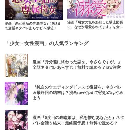
漫画『悪女の私を処刑した騎士団長
漫画『悪女皇后の専属侍女』10話ま
に、なぜか溺愛されてます』を全巻
で全話ネタバレあらすじ＆感想！変
無料で読む方法を調査！rawやzipを
わり者メイドのはちゃめちゃな日常
使わずに最安で読めるサービスは？
【ゆきのななみ】
「少女・女性漫画」の人気ランキング
漫画『身分差に終わった恋を、今さらですが。』
全話ネタバレあらすじ！無料で読める？raw注意
『純白のウエディングドレスで復讐を』ネタバレ
＆最終回の結末は？漫画rawやpdfで読むのはやめ
よう
漫画『5度目の政略婚は、私を憎むあなたと』ネタ
バレ全話＆結末・最終回予想！無料で読める？