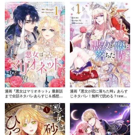
漫画『悪女はマリオネット』最新話
漫画『悪女が恋に落ちた時』あらす
まで全話ネタバレあらすじ＆感想！
じネタバレ！無料で読める？rawや
悪役皇女の華麗なる革命
pdfはやめよう