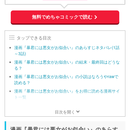
無料でめちゃコミックで読む
タップできる目次
漫画『暴君には悪女がお似合い』のあらすじネタバレ(1話
～3話)
漫画『暴君には悪女がお似合い』の結末・最終回はどうな
る？
漫画『暴君には悪女がお似合い』の小説はなろうやrawで
読める？
漫画『暴君には悪女がお似合い』をお得に読める漫画サイ
ト一覧
めちゃコミックはオリジナル作品や毎日無料作品が豊富！
目次を開く
漫画『暴君には悪女がお似合い』のあらす