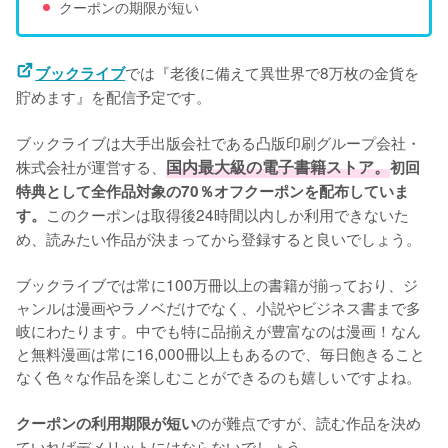
クーポンの期限が短い
では『老後に備えて異世界で8万枚の金貨を
ブックライブ
貯めます』を配信予定です。
ブックライブは大手出版会社である凸版印刷グループ会社・
株式会社が運営する、
国内最大級の電子書籍ストア。
初回
特典として全作品対象の70％オフクーポンを配布していま
このクーポンは取得後24時間以内しか利用できないた
す。
め、読みたい作品が決まってから登録すると良いでしょう。
ブックライブでは常に100万冊以上の書籍が揃っており、ジ
ャンルは漫画やラノベだけでなく、小説やビジネス書まで多
岐にわたります。中でも特に品揃えが豊富なのは漫画！なん
と無料漫画は常に16,000冊以上もあるので、毎日飽きること
なく色々な作品を楽しむことができるのも嬉しいですよね。
のが難点ですが、読む作品を決め
クーポンの利用期限が短い
ていればデメリットにはならないでしょう。