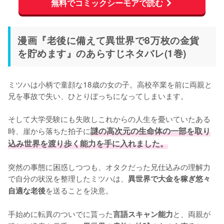
無料でコミックシーモアで読む
漫画『老後に備えて異世界で8万枚の金貨
を貯めます』のあらすじネタバレ(1巻)
ミツハは小柄で童顔な18歳の女の子。高校卒業を前に両親と
兄を事故で失い、ひとりぼっちになってしまいます。

そして大学受験にも失敗しこれからの人生を憂いていたある
時、崖から落ちた拍子に
謎の高次元の生命体の一部を取り
込み世界を渡り歩く能力を手に入れました。
突然の事態に困惑しつつも、オタクだった兄仕込みの理解力
で自分の状況を整理したミツハは、
異世界で大金を稼ぎ悠々
を送ることを決意。

自適な老後
手始めに転異のついでに貰った
と、両親が
言語スキャン能力