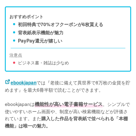
おすすめポイント
初回特典で70%オフクーポンが6枚貰える
背表紙表示機能が魅力
PayPay還元が嬉しい
注意点
ビジネス書・雑誌は少なめ
では『老後に備えて異世界で8万枚の金貨を貯
ebookjapan
めます』を最大6冊半額で読むことができます。
ebookjapanは
機能性が高い電子書籍サービス
。シンプルで
使いやすいホーム画面や、制度が高い検索機能などが評価さ
れています。また
購入した作品を背表紙で並べられる「本棚
機能」は唯一の魅力。