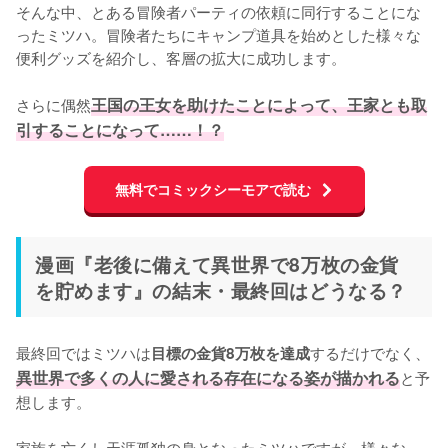
そんな中、とある冒険者パーティの依頼に同行することにな
ったミツハ。冒険者たちにキャンプ道具を始めとした様々な
便利グッズを紹介し、客層の拡大に成功します。

さらに偶然
王国の王女を助けたことによって、王家とも取
引することになって……！？
無料でコミックシーモアで読む
漫画『老後に備えて異世界で8万枚の金貨
を貯めます』の結末・最終回はどうなる？
最終回ではミツハは
するだけでなく、
目標の金貨8万枚を達成
異世界で多くの人に愛される存在になる姿が描かれる
と予
想します。

家族を亡くし天涯孤独の身となったミツハですが、様々な