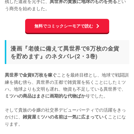
残した遺産を元手に、
とい
異世界の貴族に地球のものを売る
う商売を始めました。
無料でコミックシーモアで読む
漫画『老後に備えて異世界で8万枚の金貨
を貯めます』のネタバレ(2・3巻)
ことを最終目標とし、地球で戦闘訓
異世界で金貨8万枚を稼ぐ
練を摘む傍ら、異世界の王都で雑貨屋を拓くことにしたミツ
ハ。地球よりも文明も遅れ、物資も不足している異世界で、
でした。

ミツハの商品はまさに画期的な代物ばかり
そして貴族の令嬢の社交界デビューパーティでの活躍をきっ
かけに、
ことにな
雑貨屋ミツハの名前は一気に広まっていく
ります。
