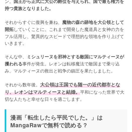
ン。
国王から正式に大公の爵位を与えられ、国で最も権力を
持つ貴族となりました。
それからすぐに復興を兼ね、
魔物の森の跡地を大公領として
していくことに。これまで開発した魔道具と女神の力を
開拓
フル活用し、驚異的なスピードで理想的な領地を作り上げて
いきます。

そんな中、
ミシュリーヌを邪神とする敵国にマルティーヌが
事件が発生。レオンは転移魔法で敵国まで乗り込
攫われる
み、マルティーヌの救出と戦争の鎮圧を果たしました。

それから数年後。
大公領は王国でも随一の近代都市とな
り、レオンはマルティーヌと結婚。
平和になった世界で大
切な人たちと幸せな日々を過ごします。
漫画「転生したら平民でした。」は
MangaRawで無料で読める？