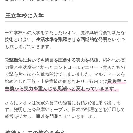
王立学校に入学
王立学校への入学を果たしたレオン。魔法具研究会で新たな
技術と出会い、
をいくつ
生活水準を飛躍させる画期的な発明
も成し遂げていきます。

桁外れの魔
攻撃魔法においても周囲を圧倒する実力を発揮。
力量と生活魔法で培ったコントロールでエリート貴族たちの
攻撃を片っ端から跳ね除けてしまいました。マルティーヌを
始めとした王族・上級貴族の働きもあり、行内では
貴族至上
主義から実力を重んじる風潮へと変わっていきます。
さらにレオンは実家の食堂の経営にも精力的に乗り出しま
す。発明した冷蔵庫やオーブン、日本の料理などを活用して
経営を拡大し、
させていきました。
商才を開花
使徒としての使命を全う