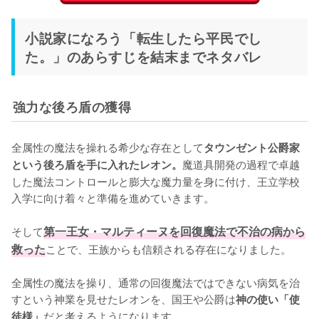
小説家になろう「転生したら平民でし
た。」のあらすじを結末までネタバレ
強力な後ろ盾の獲得
全属性の魔法を操れる希少な存在として
タウンゼント公爵家
魔道具開発の過程で卓越
という後ろ盾を手に入れたレオン。
した魔法コントロールと膨大な魔力量を身に付け、王立学校
入学に向け着々と準備を進めていきます。

そして
第一王女・マルティーヌを回復魔法で不治の病から
救った
ことで、王族からも信頼される存在になりました。

全属性の魔法を操り、通常の回復魔法ではできない病気を治
すという神業を見せたレオンを、国王や公爵は
神の使い「使
だと考えるようになります。
徒様」