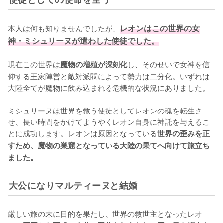
本人は何も知りませんでしたが、
レオンはこの世界の女
神・ミシュリーヌが遣わした使徒でした。
現在この世界は
し、そのせいで女神を信
魔物の増殖が深刻化
仰する王家陣営と敵対派閥によって勢力は二分化。いずれは
大陸全てが魔物に飲み込まれる危機的な状況にありました。

ミシュリーヌは世界を救う使徒としてレオンの魂を転生さ
せ、長い時間をかけてようやくレオン自身に神託を与えるこ
とに成功します。レオンは原因となっている
世界の歪みを正
すため、魔物の巣窟となっている大陸の果てへ向けて旅立ち
ました。
大公になりマルティーヌと結婚
厳しい旅の末に目的を果たし、世界の救世主となったレオ