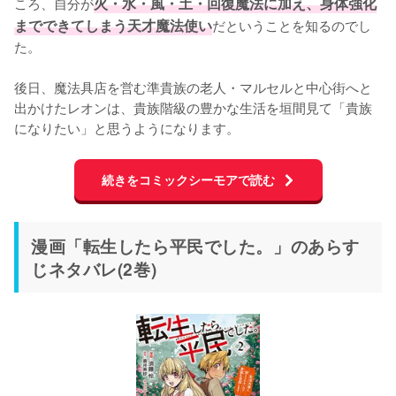
ころ、自分が
火・水・風・土・回復魔法に加え、身体強化
までできてしまう天才魔法使い
だということを知るのでし
た。

後日、魔法具店を営む準貴族の老人・マルセルと中心街へと
出かけたレオンは、貴族階級の豊かな生活を垣間見て「貴族
になりたい」と思うようになります。
続きをコミックシーモアで読む
漫画「転生したら平民でした。」のあらす
じネタバレ(2巻)