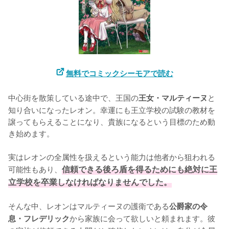
無料でコミックシーモアで読む
中心街を散策している途中で、王国の
と
王女・マルティーヌ
知り合いになったレオン。幸運にも王立学校の試験の教材を
譲ってもらえることになり、貴族になるという目標のため動
き始めます。

実はレオンの全属性を扱えるという能力は他者から狙われる
可能性もあり、
信頼できる後ろ盾を得るためにも絶対に王
立学校を卒業しなければなりませんでした。
そんな中、レオンはマルティーヌの護衛である
公爵家の令
から家族に会って欲しいと頼まれます。彼
息・フレデリック