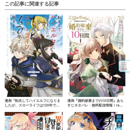
この記事に関連する記事
目次
漫画『転生してハイエルフになりま
漫画『婚約破棄までの10日間』あら
したが、スローライフは120年で飽
すじネタバレ・無料配信情報！raw
きました -Highelf with a long life-』
やpdfで読むのはやめよう
あらすじネタバレ・無料配信情報！
rawやpdfで読むのはやめよう