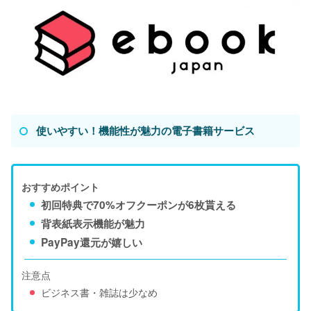
使いやすい！機能性が魅力の電子書籍サービス
おすすめポイント
初回特典で70%オフクーポンが6枚貰える
背表紙表示機能が魅力
PayPay還元が嬉しい
注意点
ビジネス書・雑誌は少なめ