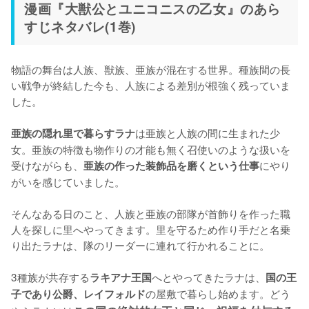
漫画『大獣公とユニコニスの乙女』のあら
すじネタバレ(1巻)
物語の舞台は人族、獣族、亜族が混在する世界。種族間の長
い戦争が終結した今も、人族による差別が根強く残っていま
した。

は亜族と人族の間に生まれた少
亜族の隠れ里で暮らすラナ
女。亜族の特徴も物作りの才能も無く召使いのような扱いを
受けながらも、
にやり
亜族の作った装飾品を磨くという仕事
がいを感じていました。

そんなある日のこと、人族と亜族の部隊が首飾りを作った職
人を探しに里へやってきます。里を守るため作り手だと名乗
り出たラナは、隊のリーダーに連れて行かれることに。

3種族が共存する
へとやってきたラナは、
ラキアナ王国
国の王
の屋敷で暮らし始めます。どう
子であり公爵、レイフォルド