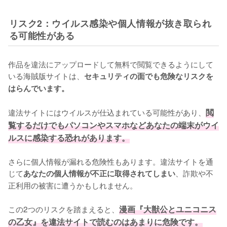
リスク2：ウイルス感染や個人情報が抜き取られ
る可能性がある
作品を違法にアップロードして無料で閲覧できるようにして
いる海賊版サイトは、
セキュリティの面でも危険なリスクを
はらんでいます。
違法サイトにはウイルスが仕込まれている可能性があり、
閲
覧するだけでもパソコンやスマホなどあなたの端末がウイ
ルスに感染する恐れがあります。
さらに個人情報が漏れる危険性もあります。違法サイトを通
じて
、詐欺や不
あなたの個人情報が不正に取得されてしまい
正利用の被害に遭うかもしれません。
この2つのリスクを踏まえると、
漫画『大獣公とユニコニス
の乙女』を違法サイトで読むのはあまりに危険です。