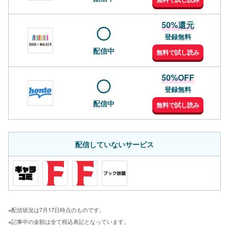
50%還元
登録無料
配信中
無料で試し読み
50%OFF
登録無料
配信中
無料で試し読み
配信していないサービス
※配信状況は7月17日時点のものです。
※記事中の金額は全て税込表記となっています。