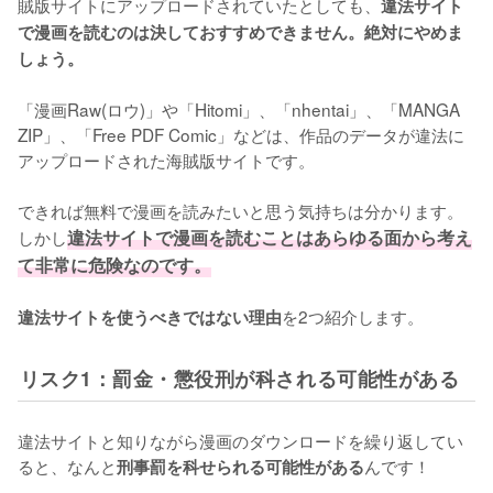
賊版サイトにアップロードされていたとしても、
違法サイト
で漫画を読むのは決しておすすめできません。絶対にやめま
しょう。
「漫画Raw(ロウ)」や「Hitomi」、「nhentai」、「MANGA 
ZIP」、「Free PDF Comic」などは、作品のデータが違法に
アップロードされた海賊版サイトです。
できれば無料で漫画を読みたいと思う気持ちは分かります。
しかし
違法サイトで漫画を読むことはあらゆる面から考え
て非常に危険なのです。
を2つ紹介します。
違法サイトを使うべきではない理由
リスク1：罰金・懲役刑が科される可能性がある
違法サイトと知りながら漫画のダウンロードを繰り返してい
ると、なんと
んです！
刑事罰を科せられる可能性がある