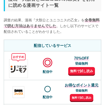
に読める漫画サイト一覧
調査の結果、漫画『大獣公とユニコニスの乙女』を
全巻無料
で読む方法はありませんでした
。しかし以下のサービスで
配信されていることがわかりました。
配信しているサービス
おすすめ
70%OFF
登録無料
無料で試し読み
配信中
お得なポイント還元
登録無料
配信中
無料で試し読み