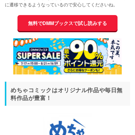
に遷移できるようなっているので安心してくださいね。
無料でDMMブックスで試し読みする
めちゃコミックはオリジナル作品や毎日無
料作品が豊富！