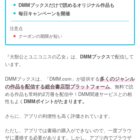
DMMブックスだけで読めるオリジナル作品も
毎日キャンペーンを開催
注意点
クーポンの期限が短い
『大獣公とユニコニスの乙女』は、
で配信して
DMMブックス
います。
DMMブックスは、「DMM.com」が提供する
多くのジャンル
の作品を配信する総合書店型プラットフォーム
。無料で読
める作品も常時約2万冊を配信中！DMM関連サービスとの相
性もよく
DMMポイントがたまります。
さらに、アプリの利便性も高く評価されています。
ただし、アプリでは書籍の購入ができないので、一度ブラウ
ザに遷移する必要があります。しかし、アプリ内でブラウザ