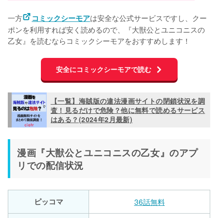
一方
は安全な公式サービスですし、クー
コミックシーモア
ポンを利用すれば安く読めるので、『大獣公とユニコニスの
乙女』を読むならコミックシーモアをおすすめします！
安全にコミックシーモアで読む
【一覧】海賊版の違法漫画サイトの閉鎖状況を調
査！見るだけで危険？他に無料で読めるサービス
はある？(2024年2月最新)
漫画『大獣公とユニコニスの乙女』のアプ
リでの配信状況
ピッコマ
36話無料