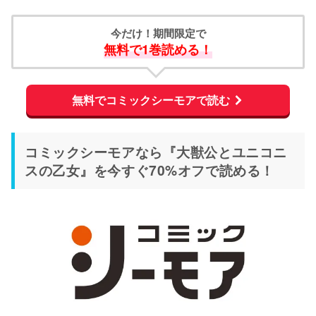
今だけ！期間限定で
無料で1巻読める！
無料でコミックシーモアで読む
コミックシーモアなら『大獣公とユニコニ
スの乙女』を今すぐ70%オフで読める！