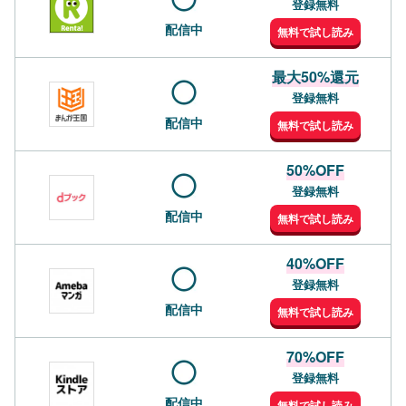
登録無料
配信中
無料で試し読み
最大50%還元
登録無料
配信中
無料で試し読み
50%OFF
登録無料
配信中
無料で試し読み
40%OFF
登録無料
配信中
無料で試し読み
70%OFF
登録無料
配信中
無料で試し読み