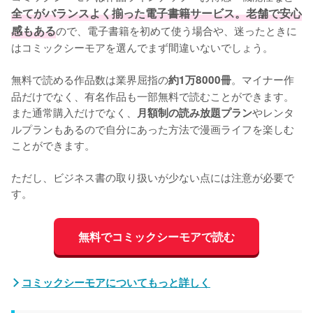
全てがバランスよく揃った電子書籍サービス。老舗で安心
感もある
ので、電子書籍を初めて使う場合や、迷ったときに
はコミックシーモアを選んでまず間違いないでしょう。
無料で読める作品数は業界屈指の
。マイナー作
約1万8000冊
品だけでなく、有名作品も一部無料で読むことができます。
また通常購入だけでなく、
やレンタ
月額制の読み放題プラン
ルプランもあるので自分にあった方法で漫画ライフを楽しむ
ことができます。
ただし、ビジネス書の取り扱いが少ない点には注意が必要で
す。
無料でコミックシーモアで読む
コミックシーモアについてもっと詳しく