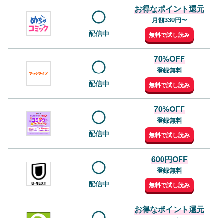
お得なポイント還元
月額330円〜
配信中
無料で試し読み
70%OFF
登録無料
配信中
無料で試し読み
70%OFF
登録無料
配信中
無料で試し読み
600円OFF
登録無料
配信中
無料で試し読み
お得なポイント還元