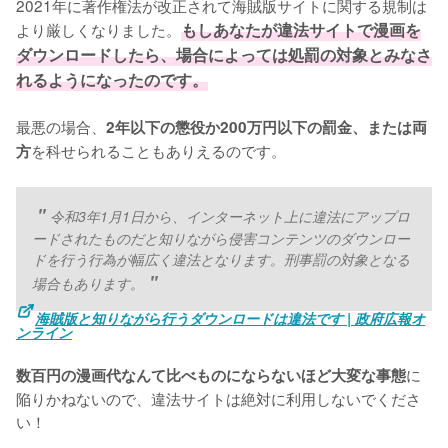
2021年に著作権法が改正されて海賊版サイトに関する規制は
より厳しくなりました。
もしあなたが違法サイトで漫画を
ダウンロードしたら、場合によっては処罰の対象とみなさ
れるようになったのです。
最悪の場合、
2年以下の懲役か200万円以下の罰金、または両
を科せられることもありえるのです。
方
令和3年1月1日から、インターネット上に違法にアップロ
ードされたものだと知りながら侵害コンテンツのダウンロー
ドを行う行為が幅広く違法となります。刑事罰の対象となる
場合もあります。
海賊版と知りながら行うダウンロードは違法です | 政府広報オ
ンライン
に
数百円の漫画代なんて比べものにならないほど大変な事態
陥りかねないので、違法サイトは絶対に利用しないでくださ
い！