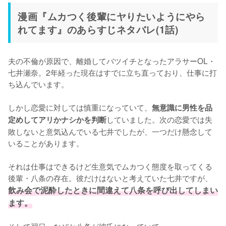
漫画『ムカつく後輩にヤりたいようにやら
れてます』のあらすじネタバレ(1話)
夫の不倫が原因で、離婚してバツイチとなったアラサーOL・
七井瀬奈。2年経った現在はすでに立ち直っており、仕事に打
ち込んでいます。

しかし恋愛に対しては慎重になっていて、
無意識に男性を品
していました。次の恋愛では失
定めしてアリかナシかを判断
敗しないと意気込んでいる七井でしたが、一つだけ懸念して
いることがあります。

それは仕事はできるけど生意気でムカつく態度を取ってくる
後輩・八条の存在。彼だけはないと考えていた七井ですが、
飲み会で泥酔したときに間違えて八条を呼び出してしまい
ます。
そして翌日、なぜか八条が彼氏になっていて……。