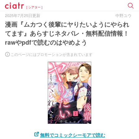
[ シアター ]
2025年7月25日更新
中野ユウ
漫画『ムカつく後輩にヤりたいようにやられ
てます』あらすじネタバレ・無料配信情報！
rawやpdfで読むのはやめよう
このページにはプロモーションが含まれています
無料でコミックシーモアで読む