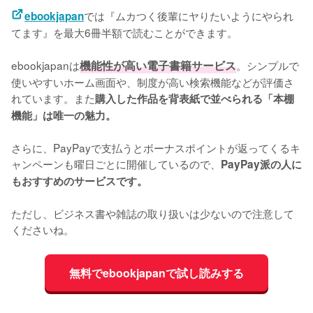
では『ムカつく後輩にヤりたいようにやられ
ebookjapan
てます』を最大6冊半額で読むことができます。
ebookjapanは
機能性が高い電子書籍サービス
。シンプルで
使いやすいホーム画面や、制度が高い検索機能などが評価さ
れています。また
購入した作品を背表紙で並べられる「本棚
機能」は唯一の魅力。
さらに、PayPayで支払うとボーナスポイントが返ってくるキ
ャンペーンも曜日ごとに開催しているので、
PayPay派の人に
もおすすめのサービスです。
ただし、ビジネス書や雑誌の取り扱いは少ないので注意して
くださいね。
無料でebookjapanで試し読みする