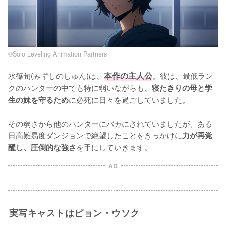
©Solo Leveling Animation Partners
水篠旬(みずしのしゅん)は、
本作の主人公
。彼は、最低ラン
クのハンターの中でも特に弱いながらも、
寝たきりの母と学
に必死に日々を過ごしていました。

生の妹を守るため
その弱さから他のハンターにバカにされていましたが、ある
日高難易度ダンジョンで絶望したことをきっかけに
力が再覚
を手にしていきます。
醒し、圧倒的な強さ
AD
実写キャストはピョン・ウソク