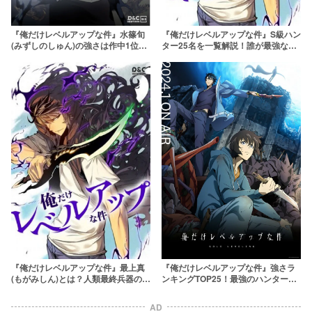
『俺だけレベルアップな件』水篠旬
『俺だけレベルアップな件』S級ハン
(みずしのしゅん)の強さは作中1位？
ター25名を一覧解説！誰が最強なの
死亡の可能性はある？
か！？
『俺だけレベルアップな件』最上真
『俺だけレベルアップな件』強さラ
(もがみしん)とは？人類最終兵器の異
ンキングTOP25！最強のハンター＆
名を持つ男の強さに迫る
君主は一体誰だ
AD