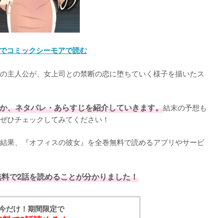
でコミックシーモアで読む
の主人公が、女上司との禁断の恋に堕ちていく様子を描いたス
か、ネタバレ・あらすじを紹介していきます。
結末の予想も
ぜひチェックしてみてください！
結果、『オフィスの彼女』を全巻無料で読めるアプリやサービ
無料で2話を読めることが分かりました！
今だけ！期間限定で