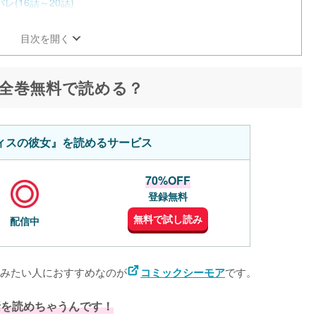
(16話～20話)
目次を開く
全巻無料で読める？
ィスの彼女』を読めるサービス
70%OFF
登録無料
無料で試し読み
配信中
みたい人におすすめなのが
です。
コミックシーモア
話を読めちゃうんです！