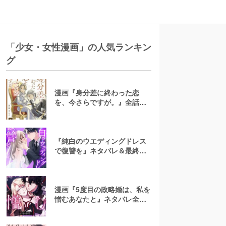
「少女・女性漫画」の人気ランキン
グ
漫画『身分差に終わった恋
を、今さらですが。』全話ネ
タバレあらすじ！無料で読め
る？raw注意
『純白のウエディングドレス
で復讐を』ネタバレ＆最終回
の結末は？漫画rawやpdfで読
むのはやめよう
漫画『5度目の政略婚は、私を
憎むあなたと』ネタバレ全話
＆結末・最終回予想！無料で
読める？