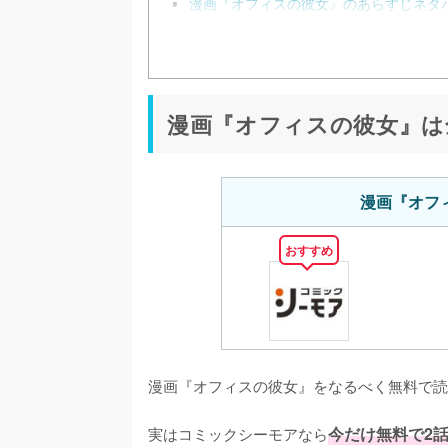
漫画『オフィスの彼女』のあらすじネタバレ
漫画『オフィスの彼女』は
漫画『オフ
おすすめ
漫画『オフィスの彼女』をなるべく無料で読
実はコミックシーモアなら
今だけ無料で2