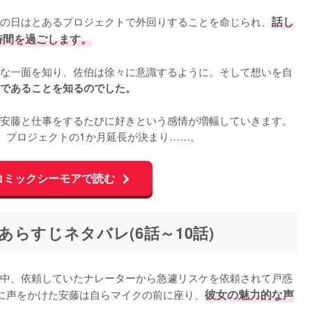
の日はとあるプロジェクトで外回りすることを命じられ、
話し
時間を過ごします。
な一面を知り、佐伯は徐々に意識するように。そして想いを自
であることを知るのでした。
安藤と仕事をするたびに好きという感情が増幅していきます。
、プロジェクトの1か月延長が決まり……。
コミックシーモアで読む
らすじネタバレ(6話～10話)
中、依頼していたナレーターから急遽リスケを依頼されて戸惑
に声をかけた安藤は自らマイクの前に座り、
彼女の魅力的な声