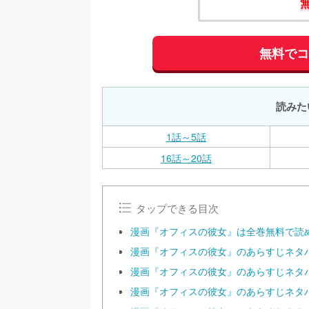
無料で
読みた
1話～5話
16話～20話
タップできる目次
漫画『オフィスの彼女』は全巻無料で読
漫画『オフィスの彼女』のあらすじネタバレ
漫画『オフィスの彼女』のあらすじネタバレ
漫画『オフィスの彼女』のあらすじネタバレ