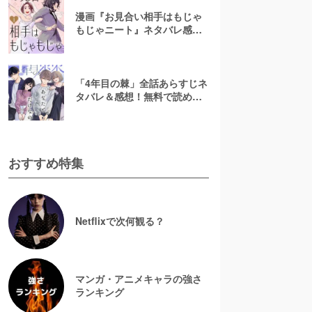
漫画『お見合い相手はもじゃ
もじゃニート』ネタバレ感
想！無料で読める？rawやpdf
で読むのはやめよう
「4年目の棘」全話あらすじネ
タバレ＆感想！無料で読め
る？漫画rawやpdfはやめよう
おすすめ特集
Netflixで次何観る？
マンガ・アニメキャラの強さ
ランキング