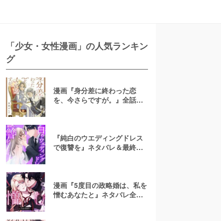
「少女・女性漫画」の人気ランキン
グ
漫画『身分差に終わった恋
を、今さらですが。』全話ネ
タバレあらすじ！無料で読め
る？raw注意
『純白のウエディングドレス
で復讐を』ネタバレ＆最終回
の結末は？漫画rawやpdfで読
むのはやめよう
漫画『5度目の政略婚は、私を
憎むあなたと』ネタバレ全話
＆結末・最終回予想！無料で
読める？