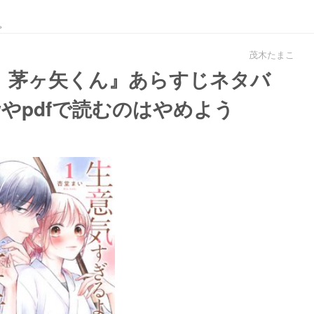
。
茂木たまこ
、茅ヶ矢くん』あらすじネタバ
wやpdfで読むのはやめよう