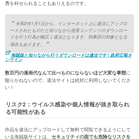
を科せられることもありえるのです。
方
令和3年1月1日から、インターネット上に違法にアップロ
ードされたものだと知りながら侵害コンテンツのダウンロー
ドを行う行為が幅広く違法となります。刑事罰の対象となる
場合もあります。
海賊版と知りながら行うダウンロードは違法です | 政府広報オ
ンライン
に
数百円の漫画代なんて比べものにならないほど大変な事態
陥りかねないので、違法サイトは絶対に利用しないでくださ
い！
リスク2：ウイルス感染や個人情報が抜き取られ
る可能性がある
作品を違法にアップロードして無料で閲覧できるようにして
いる海賊版サイトは、
セキュリティの面でも危険なリスクを