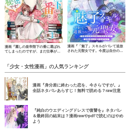
漫画『「魅了」スキルがバレて追放
漫画『麗しの皇帝陛下の番に選ばれ
された元聖女です。今度は自分のた
てしまったのですが、まだ仕事がし
めにスキルを使って冒険者として成
たいので秘密です！』あらすじネタ
り上がります』あらすじネタバレ・
バレ・無料配信情報！rawやpdfで読
無料配信情報！rawやpdfで読むのは
むのはやめよう
「少女・女性漫画」の人気ランキング
やめよう
漫画『身分差に終わった恋を、今さらですが。』
全話ネタバレあらすじ！無料で読める？raw注意
『純白のウエディングドレスで復讐を』ネタバレ
＆最終回の結末は？漫画rawやpdfで読むのはやめ
よう