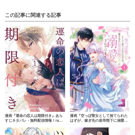
この記事に関連する記事
漫画『運命の恋人は期限付き』あら
漫画『空っぽ聖女として捨てられた
すじネタバレ・無料配信情報！raw
はずが、嫁ぎ先の皇帝陛下に溺愛さ
やpdfで読むのはやめよう
れています』ネタバレあらすじ！最
終回の結末と登場人物を解説