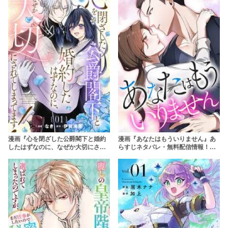
漫画『心を閉ざした公爵閣下と婚約
漫画『あなたはもういりません』あ
したはずなのに、なぜか大切にされ
らすじネタバレ・無料配信情報！
てしまってます！』あらすじネタバ
rawやpdfで読むのはやめよう
レ・無料配信情報！rawやpdfで読む
のはやめよう