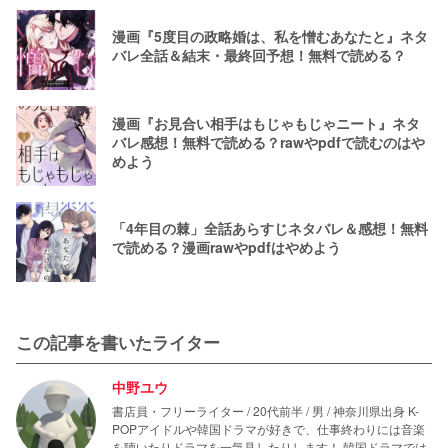
漫画『5度目の政略婚は、私を憎むあなたと』ネタ
バレ全話＆結末・最終回予想！無料で読める？
漫画『お見合い相手はもじゃもじゃニート』ネタ
バレ感想！無料で読める？rawやpdfで読むのはや
めよう
「4年目の棘」全話あらすじネタバレ＆感想！無料
で読める？漫画rawやpdfはやめよう
この記事を書いたライター
中野ユウ
書店員・フリーライター / 20代前半 / 男 / 神奈川県出身 K-
POPアイドルや韓国ドラマが好きで、仕事終わりには音楽
を聴いたりドラマを一気見したりします！ 韓国ドラマでは