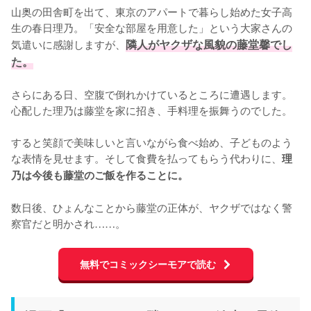
山奥の田舎町を出て、東京のアパートで暮らし始めた女子高
生の春日理乃。「安全な部屋を用意した」という大家さんの
気遣いに感謝しますが、
隣人がヤクザな風貌の藤堂馨でし
た。
さらにある日、空腹で倒れかけているところに遭遇します。
心配した理乃は藤堂を家に招き、手料理を振舞うのでした。

すると笑顔で美味しいと言いながら食べ始め、子どものよう
な表情を見せます。そして食費を払ってもらう代わりに、
理
乃は今後も藤堂のご飯を作ることに。
数日後、ひょんなことから藤堂の正体が、ヤクザではなく警
察官だと明かされ……。
無料でコミックシーモアで読む