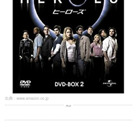
出典 :
www.amazon.co.jp
AD