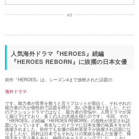
AD
人気海外ドラマ『HEROES』続編
『HEROES REBORN』に抜擢の日本女優
前作『HEROES』は、シーズン4まで放映された話題の
海外ドラマ
です。能力者が世界を救うと言うプロットが面白く、それぞれの
能力者の力が個性的で話題を呼び、高い評価を受けました。ただ
のアクションドラマではなく、能力者の苦悩や、人間ドラマが深
く掘り下げており、多くの人の共感を得たのです。 今回、その
『HEROES』の続編『HEROES REBORN』の放映が決定され話
題になっています。有名なこのドラマに日本女優の祐真キキが大
抜擢されました。前作でも女優の田村英里子が抜擢され話題にな
りましたが、田村は日本でもそれなりの実績を積んだ女優で、帰
国子女と言う事もあり、納得のキャスティングでした。 しかし、