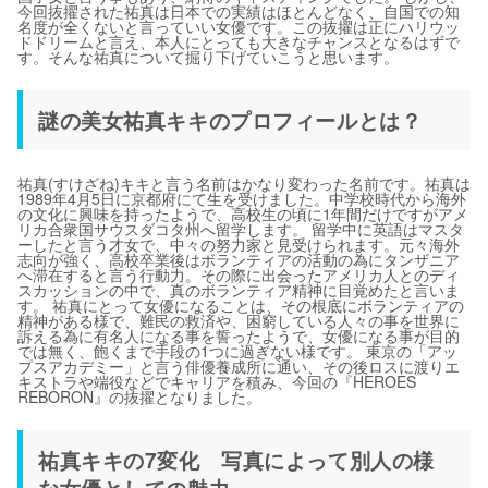
今回抜擢された祐真は日本での実績はほとんどなく、自国での知
名度が全くないと言っていい女優です。この抜擢は正にハリウッ
ドドリームと言え、本人にとっても大きなチャンスとなるはずで
す。そんな祐真について掘り下げていこうと思います。
謎の美女祐真キキのプロフィールとは？
祐真(すけざね)キキと言う名前はかなり変わった名前です。祐真は
1989年4月5日に京都府にて生を受けました。中学校時代から海外
の文化に興味を持ったようで、高校生の頃に1年間だけですがアメ
リカ合衆国サウスダコタ州へ留学します。 留学中に英語はマスタ
ーしたと言う才女で、中々の努力家と見受けられます。元々海外
志向が強く、高校卒業後はボランティアの活動の為にタンザニア
へ滞在すると言う行動力。その際に出会ったアメリカ人とのディ
スカッションの中で、真のボランティア精神に目覚めたと言いま
す。 祐真にとって女優になることは、その根底にボランティアの
精神がある様で、難民の救済や、困窮している人々の事を世界に
訴える為に有名人になる事を誓ったようで、女優になる事が目的
では無く、飽くまで手段の1つに過ぎない様です。 東京の「アッ
プスアカデミー」と言う俳優養成所に通い、その後ロスに渡りエ
キストラや端役などでキャリアを積み、今回の『HEROES
REBORON』の抜擢となりました。
祐真キキの7変化 写真によって別人の様