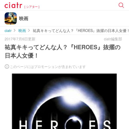
[ シアター ]
映画
ciatr
映画
祐真キキってどんな人？『HEROES』抜擢の日本人女優
2017年7月6日更新
ciatr編集部
祐真キキってどんな人？『HEROES』抜擢の
日本人女優！
このページにはプロモーションが含まれています