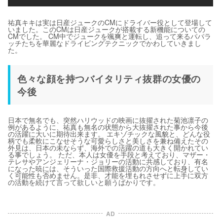
祐真キキは実は日産ジュークのCMにドライバー役として登場して
いました。このCMは日産ジュークが搭載する新機能についての
CMでした。 CM中でジュークを颯爽と運転し、追って来るパパラ
ッチたちを華麗なドライビングテクニックでかわしていきまし
た。
色々な顔を持つバイタリティ抜群の女優の
今後
日本で無名でも、突然ハリウッドの映画に抜擢された菊池凛子の
例があるように、祐真も無名の状態から大抜擢された事から今後
の活躍に大いに期待出来ます。 エキゾチックな風貌と、どんな役
柄でも柔軟にこなせそうな可愛らしさと美しさを兼ね備えたその
外見は、日本の未ならず、海外での活躍の道も大きく開かれてい
る事でしょう。 ただ、本人は女優を手段と考えており、マザー・
テレサやアンジェリーナ・ジョリーの活動に共感しており、有名
になった暁には、そういった国際救援活動の方向へと転身してい
く可能性も否めません。是非、才能を埋もれさせずに上手に双方
の活動を続けて言って欲しいと願うばかりです。
AD