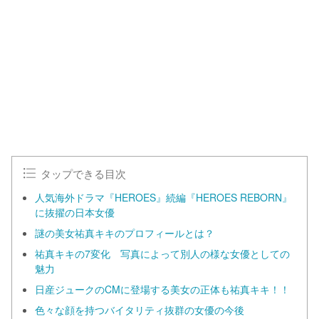
タップできる目次
人気海外ドラマ『HEROES』続編『HEROES REBORN』
に抜擢の日本女優
謎の美女祐真キキのプロフィールとは？
祐真キキの7変化 写真によって別人の様な女優としての
魅力
日産ジュークのCMに登場する美女の正体も祐真キキ！！
色々な顔を持つバイタリティ抜群の女優の今後