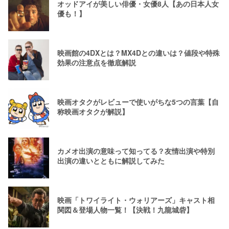
オッドアイが美しい俳優・女優8人【あの日本人女
優も！】
映画館の4DXとは？MX4Dとの違いは？値段や特殊
効果の注意点を徹底解説
映画オタクがレビューで使いがちな5つの言葉【自
称映画オタクが解説】
カメオ出演の意味って知ってる？友情出演や特別
出演の違いとともに解説してみた
映画「トワイライト・ウォリアーズ」キャスト相
関図＆登場人物一覧！【決戦！九龍城砦】