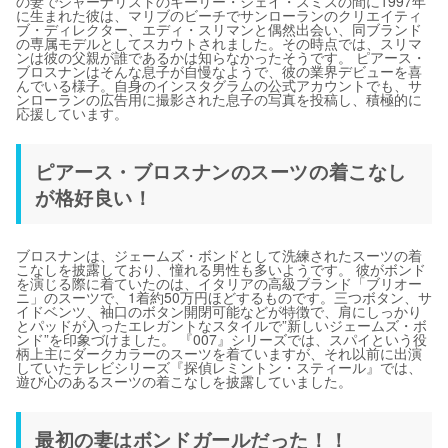
の妻でジャーナリストのキーリー・シェイ・スミスの間に1997年
に生まれた彼は、マリブのビーチでサンローランのクリエイティ
ブ・ディレクター、エディ・スリマンと偶然出会い、同ブランド
の専属モデルとしてスカウトされました。その時点では、スリマ
ンは彼の父親が誰であるかは知らなかったそうです。 ピアース・
ブロスナンはそんな息子が自慢なようで、彼の業界デビューを喜
んでいる様子。自身のインスタグラムの公式アカウントでも、サ
ンローランの広告用に撮影された息子の写真を投稿し、積極的に
応援しています。
ピアース・ブロスナンのスーツの着こなし
が格好良い！
ブロスナンは、ジェームズ・ボンドとして洗練されたスーツの着
こなしを披露しており、憧れる男性も多いようです。 彼がボンド
を演じる際に着ていたのは、イタリアの高級ブランド「ブリオー
ニ」のスーツで、1着約50万円ほどするものです。三つボタン、サ
イドベンツ、袖口のボタン開閉可能などが特徴で、肩にしっかり
とパッドが入ったエレガントなスタイルで”新しいジェームズ・ボ
ンド”を印象づけました。 『007』シリーズでは、スパイという役
柄上主にダークカラーのスーツを着ていますが、それ以前に出演
していたテレビシリーズ『探偵レミントン・スティール』では、
遊び心のあるスーツの着こなしを披露していました。
最初の妻はボンドガールだった！！