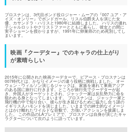
ブロスナンは、3代目ボンド役ロジャー・ムーアの『007 ユア・ア
イズ・オンリー』でボンドガール、リスル伯爵夫人を演じた女
優、カサンドラ・ハリスと1980年に結婚しました。 ハリスの連れ
子シャルロットやクリストファーとともに暮らし、彼女との間に
実子ショーンを授かりますが、1991年に卵巣癌のため死別してし
まいます。
映画『クーデター』でのキャラの仕上がり
が素晴らしい
2015年に公開された映画クーデターで、ピアース・ブロスナンは
007時代とは、かなりイメージの違う役柄に挑戦しました。 オー
ウェン・ウィルソン演じるジャックは、家族を連れて東南アジア
のある国に旅行に行きます。ところが旅行先でクーデターが起
き、外国人がターゲットとされ、ジャック一家は反乱勢力に命を
狙われる身となってしまいます。 ブロスナンは、ジャック一家と
飛行機の中で知り合い、彼らが生き延びるために協力し合う謎の
イギリス人ハモンドを演じました。いままでの紳士的なイメージ
とはかけ離れたワイルドな容貌で、力強いアクションを披露しま
した。 この作品のLAプレミアで、ブロスナンは自身が演じたキャ
ラクターについて次のように語っています。