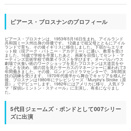
ピアース・ブロスナンのプロフィール
ピアース・ブロスナンは、1953年5月16日生まれ、アイルランド
共和国ミース州出身の俳優です。 12歳まで祖父母とともにアイル
ランドで育ち、その後イギリスに移住しました。下宿からエリオ
ット校（現アーク・パトニー・アカデミー）に通い、教育を受け
ました。16歳で学校を卒業したあと、画家を目指してセント・マ
ーティンズ芸術学校で商業イラストを学びます。オーバルハウス
劇場で火食い術のワークショップを見たブロスナンは大道芸をや
ることを決め、彼の芸を見たサーカスのマネージャーに雇われて3
年間働きました。その後、ロンドンのドラマセンターで、3年間演
技の訓練を受けます。 1970年代後半から舞台でキャリアを積んだ
後、ブロスナンは1980年にテレビシリーズ『Murphy's Stroke（原
題）』でデビューします。1982年にはアメリカに移り、人気ドラ
マ『探偵レミントン・スティール』に主演し、有名になりまし
た。
5代目ジェームズ・ボンドとして007シリー
ズに出演