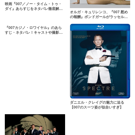
映画『007／ノー・タイム・トゥ・
ダイ』あらすじをネタバレ徹底解
オルガ・キュリレンコ、『007 慰め
説！ダニエル・クレイグが有終の美
の報酬』ボンドガールがラッセル・
を飾る最新作
クロウ初監督作品出演！
『007カジノ・ロワイヤル』のあら
すじ・ネタバレ！キャストや撮影秘
話にも注目
ダニエル・クレイグの魅力に迫る
【007のスーツ姿が似合いすぎ】