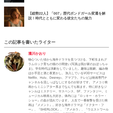
【総勢22人】「007」歴代ボンドガール変遷を解
説！時代とともに変わる彼女たちの魅力
この記事を書いたライター
瀧川かおり
物心ついた頃から海外ドラマを見つづける、下町生まれグ
ラムロック育ちの猫の小間使い(写真は我が家のおぼっちゃ
ま)。学生時代は演劇をしていました。趣味は観劇、編み物
ほか手芸と酒と夜更かし。 加入しているVODサービスは
Netflix、Hulu、Desney+、アマプラ。テレビは映画専門チ
ャンネルを流しっぱなしにするのが好きです。 アメコミ映
画からミニシアター系までなんでも観ます。特に好きなジ
ャンルはミステリー、サスペンス、SF、ファンタジー。ミ
ュージカル映画も大好き。体内には『ロッキー・ホラー・
ショー』の血が流れています。 人生で一番衝撃を受けた映
画は『メメント』。好きな海外ドラマは『ドクター・フ
ー』、『SHERLOCK』、「アメホラ」、『ウエストワール