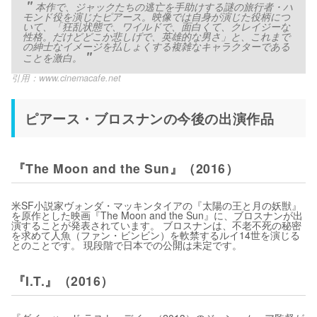
本作で、ジャックたちの逃亡を手助けする謎の旅行者・ハ
モンド役を演じたピアース。映像では自身が演じた役柄につ
いて、「狂乱状態で、ワイルドで、面白くて、クレイジーな
性格。だけどどこか悲しげで、英雄的な男さ」と、これまで
の紳士なイメージを払しょくする複雑なキャラクターである
ことを激白。
引用：
www.cinemacafe.net
ピアース・ブロスナンの今後の出演作品
『The Moon and the Sun』（2016）
米SF小説家ヴォンダ・マッキンタイアの『太陽の王と月の妖獣』
を原作とした映画『The Moon and the Sun』に、ブロスナンが出
演することが発表されています。 ブロスナンは、不老不死の秘密
を求めて人魚（ファン・ビンビン）を軟禁するルイ14世を演じる
とのことです。 現段階で日本での公開は未定です。
『I.T.』（2016）