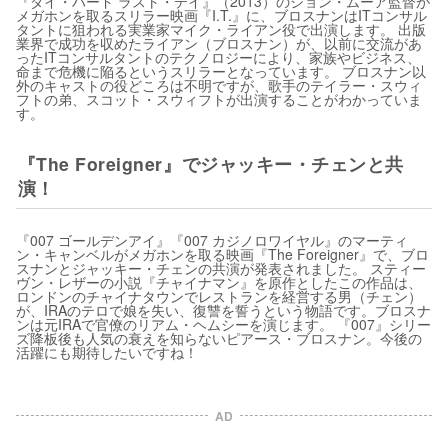
『ダイ・ハード ラスト・デイ』（2013）のジョン・ムーア監督が
メガホンを取るスリラー映画『I.T.』に、ブロスナンはITコンサル
タントに狙われる実業家マイク・ライアン役で出演します。 出版
業界で成功を収めたライアン（ブロスナン）が、以前に交流があ
ったITコンサルタントのテクノロジーにより、家族やビジネス、
命まで危機に陥るというスリラーとなっています。 ブロスナン以
外のキャストの役どころは不明ですが、歌手のテイラー・スウィ
フトの弟、スコット・スウィフトが出演することがわかっていま
す。
『The Foreigner』でジャッキー・チェンと共
演！
『007 ゴールデンアイ』『007 カジノロワイヤル』のマーティ
ン・キャンベルがメガホンを取る映画『The Foreigner』で、ブロ
スナンとジャッキー・チェンの共演が発表されました。 スティー
ヴン・レザーの小説『チャイナマン』を原作としたこの作品は、
ロンドンのチャイナタウンでレストランを経営する男（チェン）
が、IRAのテロで娘を失い、復讐を誓うという物語です。ブロスナ
ンは元IRAで官僚のリアム・ヘムシーを演じます。 『007』シリー
ズ降板後も人気の衰えを知らないピアース・ブロスナン。今後の
活躍にも期待したいですね！
AD