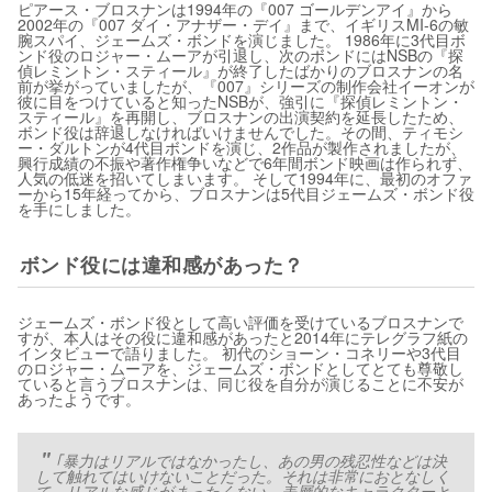
ピアース・ブロスナンは1994年の『007 ゴールデンアイ』から
2002年の『007 ダイ・アナザー・デイ』まで、イギリスMI-6の敏
腕スパイ、ジェームズ・ボンドを演じました。 1986年に3代目ボ
ンド役のロジャー・ムーアが引退し、次のボンドにはNSBの『探
偵レミントン・スティール』が終了したばかりのブロスナンの名
前が挙がっていましたが、『007』シリーズの制作会社イーオンが
彼に目をつけていると知ったNSBが、強引に『探偵レミントン・
スティール』を再開し、ブロスナンの出演契約を延長したため、
ボンド役は辞退しなければいけませんでした。その間、ティモシ
ー・ダルトンが4代目ボンドを演じ、2作品が製作されましたが、
興行成績の不振や著作権争いなどで6年間ボンド映画は作られず、
人気の低迷を招いてしまいます。 そして1994年に、最初のオファ
ーから15年経ってから、ブロスナンは5代目ジェームズ・ボンド役
を手にしました。
ボンド役には違和感があった？
ジェームズ・ボンド役として高い評価を受けているブロスナンで
すが、本人はその役に違和感があったと2014年にテレグラフ紙の
インタビューで語りました。 初代のショーン・コネリーや3代目
のロジャー・ムーアを、ジェームズ・ボンドとしてとても尊敬し
ていると言うブロスナンは、同じ役を自分が演じることに不安が
あったようです。
｢暴力はリアルではなかったし、あの男の残忍性などは決
して触れてはいけないことだった。それは非常におとなしく
て、リアルな感じがまったくない、表層的なキャラクターと