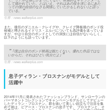
して描かれていた。とはいえ、それはあの役を演じるにあた
っての僕の自信のなさも関係していたかもしれない｣と語っ
ている。
引用：
news.walkerplus.com
また、後任のダニエル・クレイグや、クレイグ降板後のボンド役
候補と噂されるイドリス・エルバについても高評価を送っていま
すが、やはり自分のボンドとしての演技には自信がないらしく、
以下のようにも語っています。
｢僕は自分のボンド映画は観たくない。優れた作品ではな
いからだ。それはひどい気分だよ｣
引用：
news.walkerplus.com
息子ディラン・ブロスナンがモデルとして
活躍中
2014年11月に発表されたファッションブランド、サンローランの
パーマネントコレクションでキャンペーンモデルとしてデビュー
したディラン・ブロスナン。群を抜いて美しい顔立ちで注目を集
めて彼は、ピアース・ブロスナンの息子です。 ブロスナンと、そ