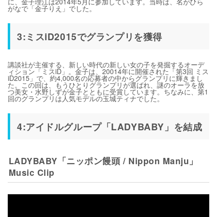
に、金子理江は2014年5月に参加しています。当時は、名がひら
がなで「金子りえ」でした。
3:ミスiD2015でグランプリを獲得
講談社が主催する、新しい時代の新しい女の子を発掘するオーデ
ィション「ミスiD」。金子は、20014年に開催された「第3回 ミス
iD2015」で、約4,000名の応募者の中からグランプリに輝きまし
た。この回は、もうひとりグランプリが選ばれ、謎のオーラを放
つ美女・水野しずが金子とともに受賞しています。ちなみに、第1
回のグランプリは人気モデルの玉城ティナでした。
4:アイドルグループ「LADYBABY」を結成
LADYBABY「ニッポン饅頭 / Nippon Manju」
Music Clip