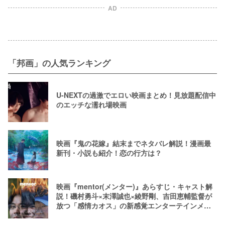
AD
「邦画」の人気ランキング
U-NEXTの過激でエロい映画まとめ！見放題配信中
のエッチな濡れ場映画
映画『鬼の花嫁』結末までネタバレ解説！漫画最
新刊・小説も紹介！恋の行方は？
映画『mentor(メンター)』あらすじ・キャスト解
説！磯村勇斗×末澤誠也×綾野剛、吉田恵輔監督が
放つ「感情カオス」の新感覚エンターテインメン
ト