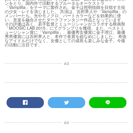
ンをとり、国内外で活動するブルータルオーケストラ
「Vampillia」をテーマに製作され、金子は照明技師を目指す主役
の少女・レイを演じました。 共演は、吉村界人や「Vampillia」の
メンバーたち。光やモノクロ、パートカラーなどを効果的に使
い、音楽を融合させたダークファンタジー作品となっています。
その評価は高く、若手監督とミュージシャンがコラボする映画祭
「MOOSIC LAB 2015」にてグランプリを獲得。また、ベストミ
ュージシャン賞に「Vampillia」、最優秀女優賞に金子理江、最優
秀男優賞には吉村界人と、本作で各賞を総なめにしました。 奇抜
なアイドルだけでなく、女優としての成長も楽しみな金子。今後
の活動に注目です。
AD
AD