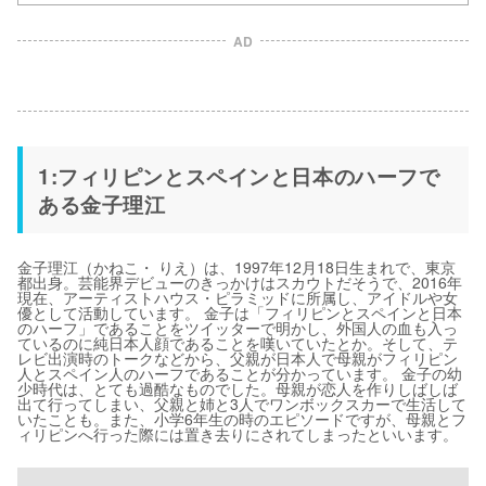
AD
1:フィリピンとスペインと日本のハーフで
ある金子理江
金子理江（かねこ・ りえ）は、1997年12月18日生まれで、東京
都出身。芸能界デビューのきっかけはスカウトだそうで、2016年
現在、アーティストハウス・ピラミッドに所属し、アイドルや女
優として活動しています。 金子は「フィリピンとスペインと日本
のハーフ」であることをツイッターで明かし、外国人の血も入っ
ているのに純日本人顔であることを嘆いていたとか。そして、テ
レビ出演時のトークなどから、父親が日本人で母親がフィリピン
人とスペイン人のハーフであることが分かっています。 金子の幼
少時代は、とても過酷なものでした。母親が恋人を作りしばしば
出て行ってしまい、父親と姉と3人でワンボックスカーで生活して
いたことも。また、小学6年生の時のエピソードですが、母親とフ
ィリピンへ行った際には置き去りにされてしまったといいます。