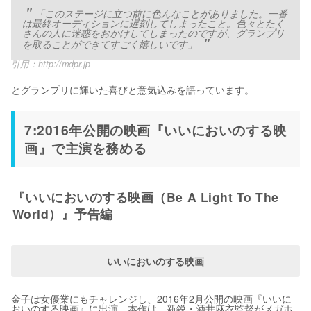
「このステージに立つ前に色んなことがありました。一番
は最終オーディションに遅刻してしまったこと。色々とたく
さんの人に迷惑をおかけしてしまったのですが、グランプリ
を取ることができてすごく嬉しいです」
引用：
http://mdpr.jp
とグランプリに輝いた喜びと意気込みを語っています。
7:2016年公開の映画『いいにおいのする映
画』で主演を務める
『いいにおいのする映画（Be A Light To The
World）』予告編
いいにおいのする映画
金子は女優業にもチャレンジし、2016年2月公開の映画『いいに
おいのする映画』に出演。本作は、新鋭・酒井麻衣監督がメガホ