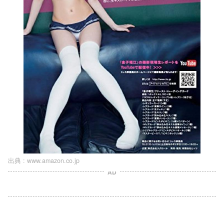
出典 :
www.amazon.co.jp
AD