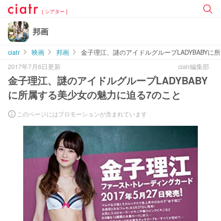
[ シアター ]
邦画
ciatr
映画
邦画
金子理江、謎のアイドルグループLADYBABYに
2017年7月6日更新
ciatr編集部
金子理江、謎のアイドルグループLADYBABY
に所属する美少女の魅力に迫る7のこと
このページにはプロモーションが含まれています