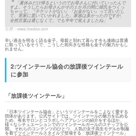
「夏休みだけ帰るというのでお母さんに付いていったんで
すよ。そうしたらお母さんがその１か月の間に彼氏をつくっ
ちゃって。『チケットがない』『お金がない』って言いだし
て、実家に置いていかれました。家族は多かったのですが、
全然言葉は通じなくて。でも半年で覚えましたね」
引用：
news.livedoor.com
辛い過去を明るく語る金子。母親と別れて暮らす今も連絡は普通
に取っているそうで、こうした前向きな性格も金子の魅力かもし
れません。
2:ツインテール協会の放課後ツインテール
に参加
「放課後ツインテール」
「日本ツインテール協会」というツインテールをこよなく愛する
団体があります。公式サイトでは、ツインテールの魅力を広める
ため、有名サロンとコラボしヘアアレンジの紹介をするほか、
様々なシチュエーションでのツインテールガールのスナップを公
開。 それらのコンテンツのひとつ、人気の女子高生モデルが制服
を着てツインテールスタイルで登場する「放課後ツインテール」