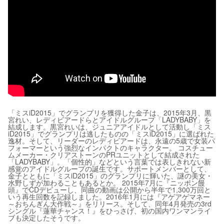
「ミスiD2015」でグランプリを獲得した金子は、2015年3月、黒
宮れい、レディビアードらとアイドルグループ「LADYBABY」を
結成します。黒宮れいは、ジュニアアイドルとして活動し「ミス
iD2015」でグランプリは逃したものの「ミスiD2015」に選ばれた
逸材。そして、リーダーのレディビアードは、永遠の5歳で女装パ
フォーマーという強烈なインパクトのキャラクター。 コスチュー
ムメーカー・クリアストーンのPRユニットとして結成された
「LADYBABY」。「個性的」などという言葉では表しきれない新
感覚のアイドルグループの誕生です。サポートメンバーとして、
金子とともに「ミスiD2015」のグランプリに輝いた、謎の美女・
水野しずが加わることもあるとか。 2015年7月に『ニッポン饅
頭』でCDデビューし、同曲の動画は公開から半年で1,300万回と
いう再生回数を記録しました。2016年1月には『アゲアゲマネー
～おちんぎん大作戦～』をリリース。そして、同年4月発売の3rd
シングル『蓮華チャンス！』をひっさげ、初の国内ワンマンライ
ブも決定したそうです。