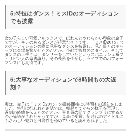
5:特技はダンス！ミスiDのオーディション
でも披露
女の子らしい可愛いルックスで、ほわんとやわらかい印象の金子
ですが、キレのあるダンスが得意だそうです。「ミスiD2015」で
のオーディションの際に見事なダンスを披露し、見た目とのギャ
ップに会場を驚かせたのだとか。小顔で抜群のスタイル、そして
ダンスの上手さは、ダンサーをしていたというスパニッシュ系フ
ィリピン人の母親譲り。その長所を生かし、ライブでのパフォー
マンスにも期待です。
6:大事なオーディションで8時間もの大遅
刻？
実は、金子は「ミスiD2015」の最終面接に8時間もの遅刻をしま
した。特別に行われた追試では、朝起きてからの様子を再現し、
遅刻の経緯を伝えたのだとか。審査員の間でグランプリにするか
否か論議がされたそうですが、見事に受賞。新時代のアイドルに
ふさわしい魅力と可能性を秘めていると認められました。