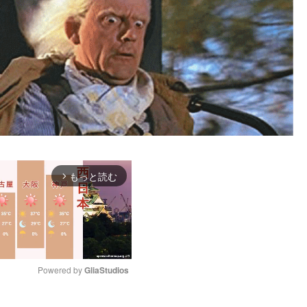
もっと読む
arrow_forward_ios
Powered by 
GliaStudios