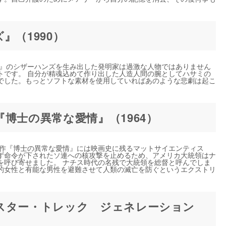
』（1990）
ズ』のシザーハンズを生み出した発明家は過激な人物ではありません
トです。 自分が精魂込めて作り出した人造人間の腕としてハサミの
でした。もっとソフトな素材を使用していればあのような悲劇は起こ
博士の異常な愛情』（1964）
督作『博士の異常な愛情』には映画史に残るマットサイエンティス
せず命令が下されたソ連への核攻撃を止めるため、アメリカ大統領はナ
を呼び寄せました。 ナチス時代の名残で大統領を総督と呼んでしま
的女性と有能な男性を避難させて人類の滅亡を防ぐというエクストリ
スター・トレック ジェネレーション