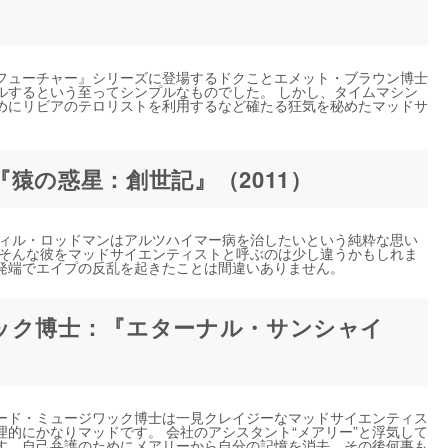
フューチャー』シリーズに登場するドクことエメット・ブラウン博士
ルするという至ってシンプルなものでした。 しかし、タイムマシン
めにリビアのテロリストを利用するなど確たる狂気を秘めたマッドサ
猿の惑星：創世記』（2011）
ウィル・ロッドマンはアルツハイマー病を治したいという純粋な思い
 そんな彼をマッドサイエンティストと呼ぶのは少し違うかもしれま
発端でエイプの反乱を起きたことは間違いありません。
ック博士：『エターナル・サンシャイ
ード・ミュージワック博士は一見クレイジーなマッドサイエンティス
的にかなりマッドです。 会社のアシスタント“メアリー”と浮気して
す。自己弁護のためにメアリーから自分の記憶を消去、その後何事も