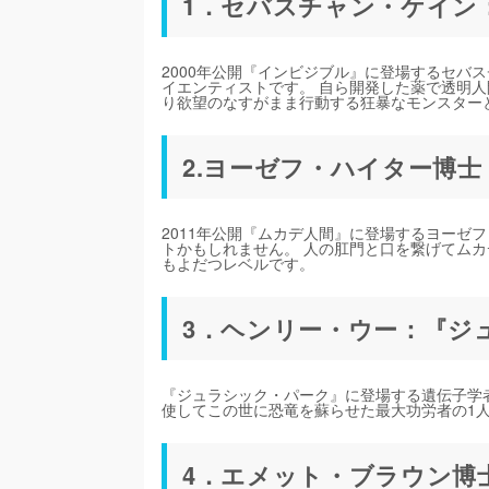
1．セバスチャン・ケイン：
2000年公開『インビジブル』に登場するセバ
イエンティストです。 自ら開発した薬で透明
り欲望のなすがまま行動する狂暴なモンスター
2.ヨーゼフ・ハイター博士
2011年公開『ムカデ人間』に登場するヨーゼ
トかもしれません。 人の肛門と口を繋げてム
もよだつレベルです。
3．ヘンリー・ウー：『ジュ
『ジュラシック・パーク』に登場する遺伝子学
使してこの世に恐竜を蘇らせた最大功労者の1
4．エメット・ブラウン博