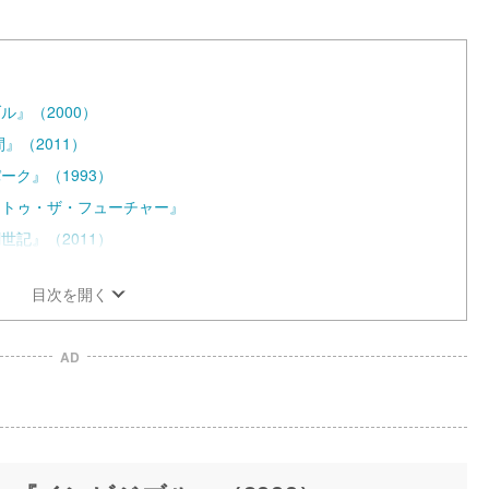
M
u
t
e
』（2000）
』（2011）
ク』（1993）
・トゥ・ザ・フューチャー』
記』（2011）
目次を開く
AD