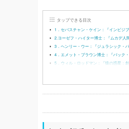
タップできる目次
1．セバスチャン・ケイン：『インビジブル
2.ヨーゼフ・ハイター博士：『ムカデ人間
3．ヘンリー・ウー：『ジュラシック・パー
4．エメット・ブラウン博士：『バック
5．ウィル・ロッドマン：『猿の惑星：創世