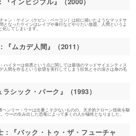
『インビジブル』（2000）
スチャン・ケイン（ケビン・ベーコン）は絵に描いたようなマッドサ
人間となったケインはレイプや暴行などやりたい放題、人間というよ
と化してしまいます。
：『ムカデ人間』（2011）
フ・ハイターは俗悪という点に関しては最強のマッドサイエンティス
カデ人間を作るという欲望を実行してしまう狂気とその深さは身の毛
ラシック・パーク』（1993）
者ヘンリー・ウーは出番こそ少ないものの、天才的クローン技術を駆
人。ウーの生み出した恐竜によって多くの人が犠牲となりました。
士：『バック・トゥ・ザ・フューチャ