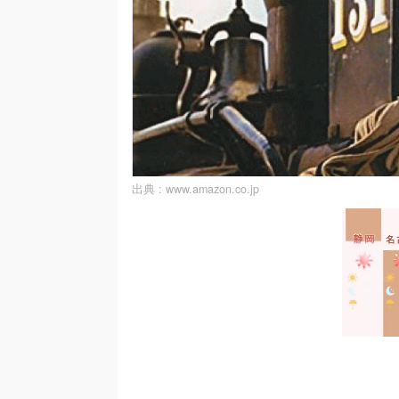
出典 :
www.amazon.co.jp