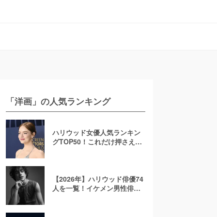
「洋画」の人気ランキング
ハリウッド女優人気ランキン
グTOP50！これだけ押さえれ
ば海外女優通【2026年最新
版】
【2026年】ハリウッド俳優74
人を一覧！イケメン男性俳優
を若手から大御所まで解説！
日本人も紹介