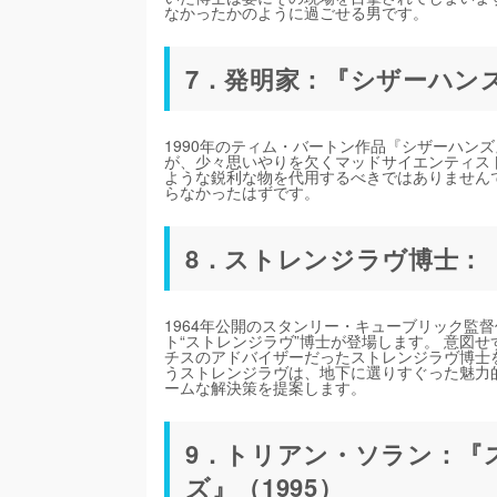
なかったかのように過ごせる男です。
7．発明家：『シザーハンズ
1990年のティム・バートン作品『シザーハン
が、少々思いやりを欠くマッドサイエンティス
ような鋭利な物を代用するべきではありません
らなかったはずです。
8．ストレンジラヴ博士：『
1964年公開のスタンリー・キューブリック監
ト“ストレンジラヴ”博士が登場します。 意図
チスのアドバイザーだったストレンジラヴ博士
うストレンジラヴは、地下に選りすぐった魅力
ームな解決策を提案します。
9．トリアン・ソラン：『
ズ』（1995）