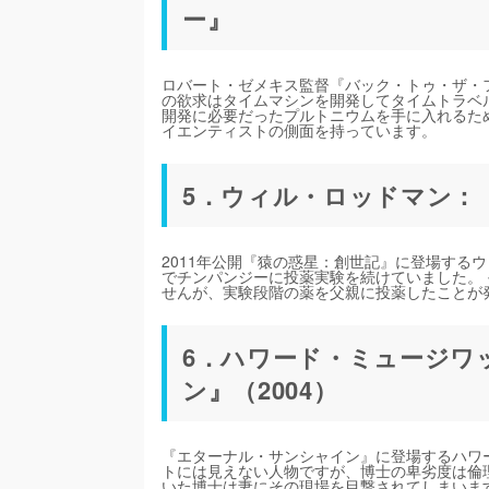
ー』
ロバート・ゼメキス監督『バック・トゥ・ザ・
の欲求はタイムマシンを開発してタイムトラベ
開発に必要だったプルトニウムを手に入れるた
イエンティストの側面を持っています。
5．ウィル・ロッドマン：『
2011年公開『猿の惑星：創世記』に登場する
でチンパンジーに投薬実験を続けていました。
せんが、実験段階の薬を父親に投薬したことが
6．ハワード・ミュージワ
ン』（2004）
『エターナル・サンシャイン』に登場するハワ
トには見えない人物ですが、博士の卑劣度は倫理
いた博士は妻にその現場を目撃されてしまいま