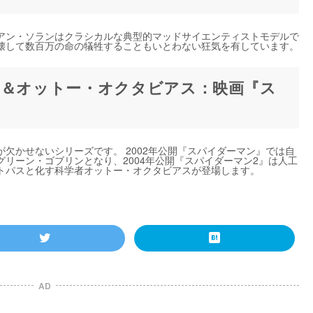
アン・ソランはクラシカルな典型的マッドサイエンティストモデルで
壊して数百万の命の犠牲することもいとわない狂気を有しています。
ン＆オットー・オクタビアス：映画『ス
欠かせないシリーズです。 2002年公開『スパイダーマン』では自
リーン・ゴブリンとなり、2004年公開『スパイダーマン2』は人工
トパスと化す科学者オットー・オクタビアスが登場します。
AD