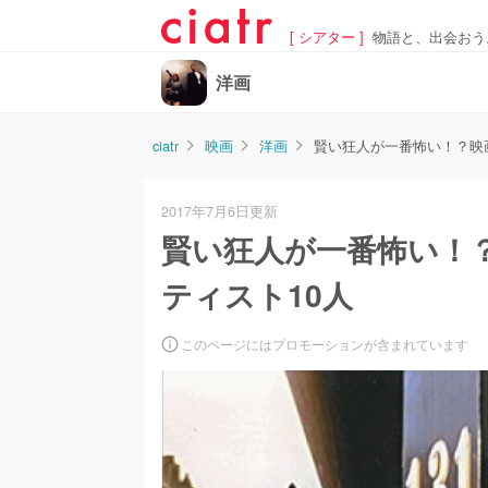
[ シアター ]
物語と、出会おう
洋画
ciatr
映画
洋画
賢い狂人が一番怖い！？映
2017年7月6日更新
賢い狂人が一番怖い！
ティスト10人
このページにはプロモーションが含まれています