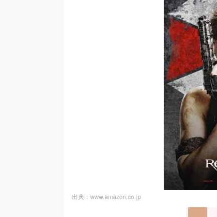
出典 :
www.amazon.co.jp