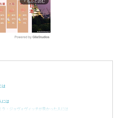
もっと読む
arrow_forward_ios
Powered by 
GliaStudios
M
u
t
e
には
人には
ミラ・ジョヴォヴィッチが良かった人には