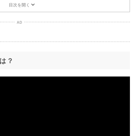
目次を開く
AD
は？