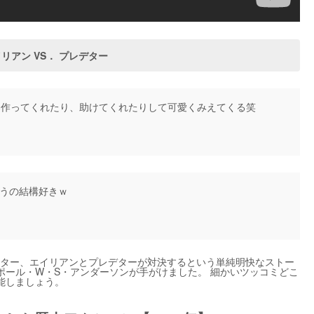
リアン VS． プレデター
作ってくれたり、助けてくれたりして可愛くみえてくる笑
うの結構好きｗ
クター、エイリアンとプレデターが対決するという単純明快なストー
ポール・W・S・アンダーソンが手がけました。 細かいツッコミどこ
能しましょう。