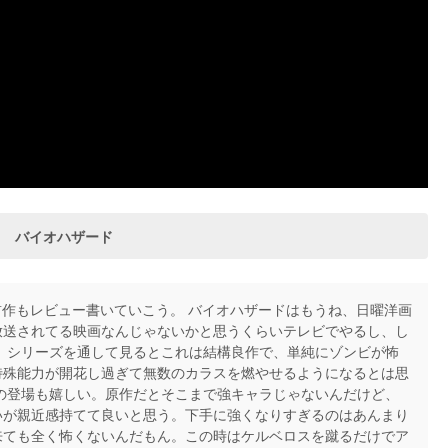
バイオハザード
作もレビュー書いていこう。 バイオハザードはもうね、日曜洋画
放送されてる映画なんじゃないかと思うくらいテレビでやるし、し
 シリーズを通して見るとこれは結構良作で、単純にゾンビが怖
特殊能力が開花し過ぎて無数のカラスを燃やせるようになるとは思
の登場も嬉しい。原作だとそこまで強キャラじゃないんだけど、
いが親近感持てて良いと思う。下手に強くなりすぎるのはあんまり
来ても全く怖くないんだもん。この時はケルベロスを蹴るだけでア