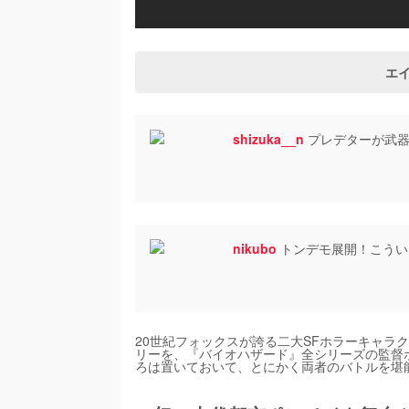
エイ
shizuka__n
プレデターが武器
nikubo
トンデモ展開！こうい
20世紀フォックスが誇る二大SFホラーキャラ
リーを、『バイオハザード』全シリーズの監督
ろは置いておいて、とにかく両者のバトルを堪