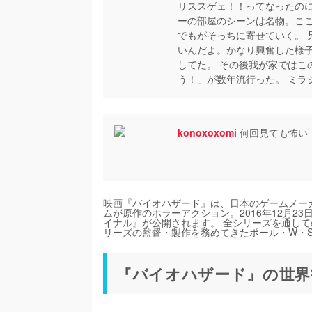
リススゲェ！！ってなったのに
ーの部屋のシーンは名物。こ
でもがそっちに寄せていく。 
いんだよ。かなり興奮した様
してた。 その後我が家ではこ
う！」が数年流行った。 ミラ
konoxoxomi
何回見ても怖い
映画『バイオハザード』は、日本のゲームメー
ムが原作のホラーアクション。2016年12月2
イナル』が公開されます。 全シリーズを通し
リーズの監督・製作を務めてきたポール・W・
『バイオハザード』の世界