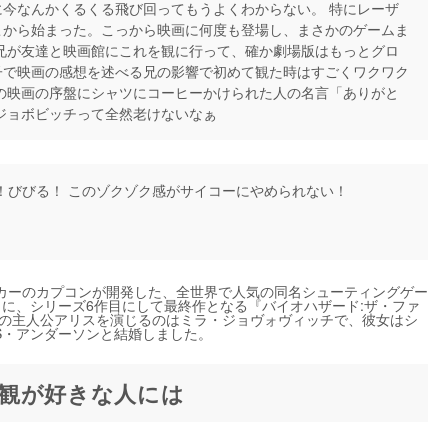
今なんかくるくる飛び回ってもうよくわからない。 特にレーザ
こから始まった。こっから映画に何度も登場し、まさかのゲームま
兄が友達と映画館にこれを観に行って、確か劇場版はもっとグロ
子で映画の感想を述べる兄の影響で初めて観た時はすごくワクワク
の映画の序盤にシャツにコーヒーかけられた人の名言「ありがと
ジョボビッチって全然老けないなぁ
！びびる！ このゾクゾク感がサイコーにやめられない！
カーのカプコンが開発した、全世界で人気の同名シューティングゲー
3日に、シリーズ6作目にして最終作となる『バイオハザード:ザ・ファ
ての主人公アリスを演じるのはミラ・ジョヴォヴィッチで、彼女はシ
S・アンダーソンと結婚しました。
観が好きな人には