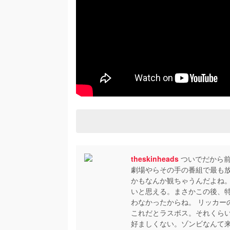
theskinheads
ついでだから前
劇場やらその手の番組で最も
かもなんか観ちゃうんだよね。
いと思える。まさかこの後、
わなかったからね。 リッカー
これだとラスボス。それくら
好ましくない。ゾンビなんて