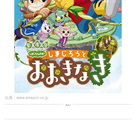
出典 :
www.amazon.co.jp
AD