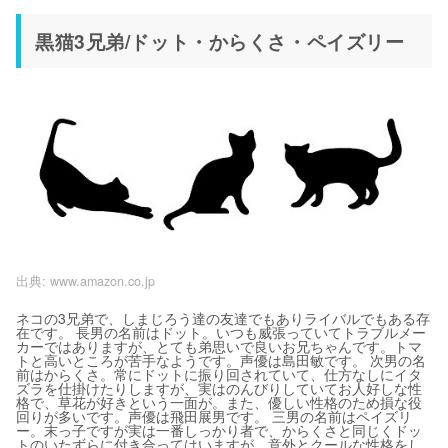
黒猫3兄弟/ドット・からくさ・ペイズリー
出典:
www.amazon.co.jp
ネコの3兄弟で、しまじろう達の友達でもありライバルでもある存
在です。 長男の名前はドット。いつも威張っていてトラブルメー
カーではありますが、とても弟思いで良いお兄ちゃんです。トマ
トと高いところが苦手なようです。声優は島田敏です。 次男の名
前はからくさ。常にドットに振り回されていて、仕方なしにイタ
ズラを仕掛けたりしますが、実はのんびりしていてお人好しな性
格で、草花が好きという一面が。また、優しい性格のため損な役
回りが多いです。声優は飛田展男です。 三男の名前はペイズリ
ー。末っ子ですが実は一番しっかり者で、からくさと同じくドッ
トのいたずらに付き合ってはいますが、意外とクールな性格をし