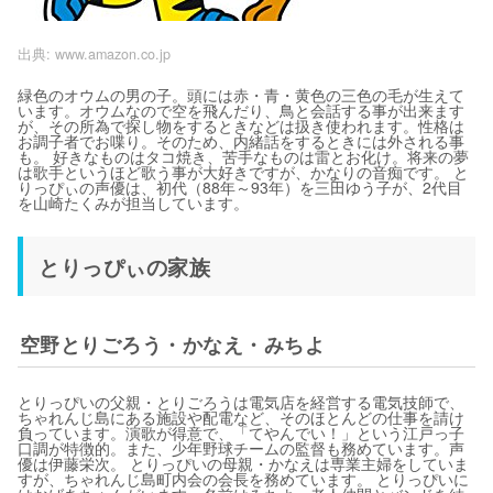
出典:
www.amazon.co.jp
緑色のオウムの男の子。頭には赤・青・黄色の三色の毛が生えて
います。オウムなので空を飛んだり、鳥と会話する事が出来ます
が、その所為で探し物をするときなどは扱き使われます。性格は
お調子者でお喋り。そのため、内緒話をするときには外される事
も。 好きなものはタコ焼き、苦手なものは雷とお化け。将来の夢
は歌手というほど歌う事が大好きですが、かなりの音痴です。 と
りっぴぃの声優は、初代（88年～93年）を三田ゆう子が、2代目
を山崎たくみが担当しています。
とりっぴぃの家族
空野とりごろう・かなえ・みちよ
とりっぴいの父親・とりごろうは電気店を経営する電気技師で、
ちゃれんじ島にある施設や配電など、そのほとんどの仕事を請け
負っています。演歌が得意で、「てやんでい！」という江戸っ子
口調が特徴的。また、少年野球チームの監督も務めています。声
優は伊藤栄次。 とりっぴいの母親・かなえは専業主婦をしていま
すが、ちゃれんじ島町内会の会長を務めています。 とりっぴいに