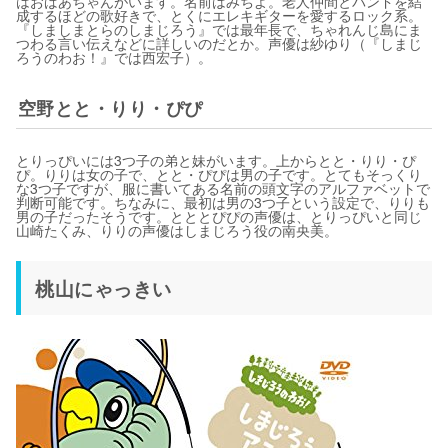
はおばあちゃんがいます。名前はみちよ。老人仲間とバンドを結
成するほどの歌好きで、とくにエレキギターを愛するロック系。
『しましまとらのしまじろう』では最年長で、ちゃれんじ島にま
つわる言い伝えなどに詳しいのだとか。声優は紗ゆり（『しまじ
ろうのわお！』では西宏子）。
空野とと・りり・ぴぴ
とりっぴいには3つ子の弟と妹がいます。上からとと・りり・ぴ
ぴ。りりは女の子で、とと・ぴぴは男の子です。とてもそっくり
な3つ子ですが、服に書いてある名前の頭文字のアルファベットで
判断可能です。ちなみに、最初は男の3つ子という設定で、りりも
男の子だったそうです。とととぴぴの声優は、とりっぴいと同じ
山崎たくみ、りりの声優はしまじろう役の南央美。
桃山にゃっきい