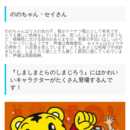
ののちゃん・セイさん
ののちゃんはリスの女の子。親がドーナツ職人として有名です。
とても優しい性格をしているため、思ったことをはっきり言うな
ど、積極性に欠ける部分がありますが、実家の手伝いはしっかり
してやっているようです。声優は豊崎愛生。 セイさんはセイウチ
の男性で、八百屋を営んでいます。とてもきさくな性格で子供好
きなため、しまじろう達にとても優しく親切に接してくれていま
す。声優は髙階俊嗣。
『しましまとらのしまじろう』にはかわい
いキャラクターがたくさん登場するんで
す！