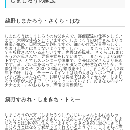
しまじろうの家族
縞野しまたろう・さくら・はな
しまたろうはしまじろうのお父さんで、郵便配達の仕事をしてい
ます。大柄な体格をしていますが、しまじろうのお母さんよりは
身長が低め。日曜大工が趣味ですが、細かい作業が苦手らしく、
あまり上手とは言えないようです。しかし、しまじろうからはと
ても尊敬されているみたいです。声優は茶風林。 さくらはしまじ
ろうのお母さんで、専業主婦をしています。しまたろうより2歳年
下ですが、とてもスレンダーな体形で、身長はお父さんより高め
です。昔、バレエを習っていたためダンスが得意なのだとか。声
優は井上喜久子（250～230話は篠原恵美）。 しまじろうより3歳
年下の妹・はな。チャームポイントは頭の大きなリボンです。ま
だまだ赤ちゃんなので、お喋りは得意ではありませんが、しまじ
ろうの事が大好きで、いつもくっついています。好きなものはバ
ナナとカエルのおもちゃ。声優は高橋美紀。
縞野すみれ・しまきち・トミー
しまじろうの父方（しまたろう）のおじいちゃんとおばあちゃ
ん。おじいちゃんがしまきち、おばあちゃんがすみれです。しま
じろうとは別の家に住んでいますが、ときどき家に遊びにきてし
まじろうとはなを可愛がってくれているようです。しまきちの声