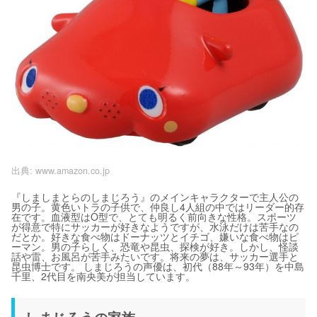
出典:
www.amazon.co.jp
『しましまとらのしまじろう』のメインキャラクターで主人公の
男の子。黄色いトラの子供で、仲良し4人組の中ではリーダー的存
在です。血液型はO型で、とても明るく前向きな性格。スポーツ
が得意で特にサッカーが好きなようですが、水泳だけは苦手なの
だとか。好きな食べ物はドーナッツとイチゴ、嫌いな食べ物はピ
ーマン。男の子らしく、恐竜や昆虫、探検が好き。しかし、怪談
話や雷、お風呂が苦手みたいです。将来の夢は、サッカー選手と
昆虫博士です。 しまじろうの声優は、初代（88年～93年）を中島
千里、2代目を南央美が担当しています。