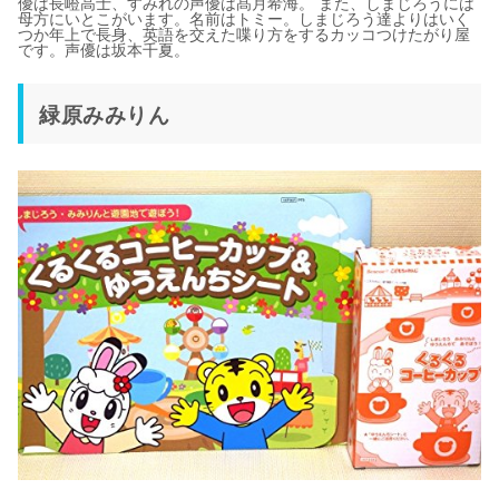
優は長嶝高士、すみれの声優は髙月希海。 また、しまじろうには
母方にいとこがいます。名前はトミー。しまじろう達よりはいく
つか年上で長身、英語を交えた喋り方をするカッコつけたがり屋
です。声優は坂本千夏。
緑原みみりん