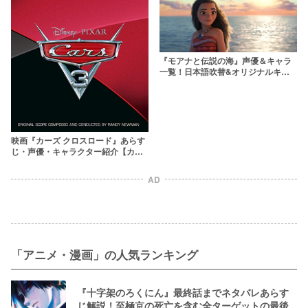
『モアナと伝説の海』声優＆キャラ
一覧！日本語吹替&オリジナルキャ
ストを深掘り
映画『カーズ クロスロード』あらす
じ・声優・キャラクター紹介【カー
ズ3】
AD
「アニメ・漫画」の人気ランキング
『十字架のろくにん』最終話までネタバレあらす
じ解説！至極京の死亡を含む全ターゲットの最後