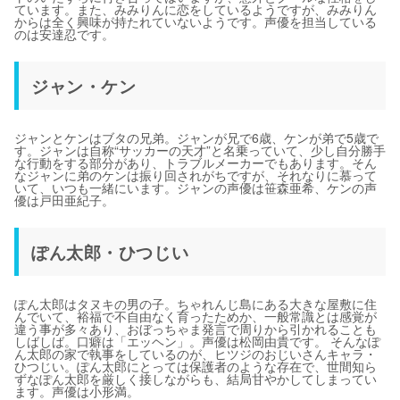
ています。また、みみりんに恋をしているようですが、みみりん
からは全く興味が持たれていないようです。声優を担当している
のは安達忍です。
ジャン・ケン
ジャンとケンはブタの兄弟。ジャンが兄で6歳、ケンが弟で5歳で
す。ジャンは自称“サッカーの天才”と名乗っていて、少し自分勝手
な行動をする部分があり、トラブルメーカーでもあります。そん
なジャンに弟のケンは振り回されがちですが、それなりに慕って
いて、いつも一緒にいます。ジャンの声優は笹森亜希、ケンの声
優は戸田亜紀子。
ぽん太郎・ひつじい
ぽん太郎はタヌキの男の子。ちゃれんじ島にある大きな屋敷に住
んでいて、裕福で不自由なく育ったためか、一般常識とは感覚が
違う事が多々あり、おぼっちゃま発言で周りから引かれることも
しばしば。口癖は「エッヘン」。声優は松岡由貴です。 そんなぽ
ん太郎の家で執事をしているのが、ヒツジのおじいさんキャラ・
ひつじい。ぽん太郎にとっては保護者のような存在で、世間知ら
ずなぽん太郎を厳しく接しながらも、結局甘やかしてしまってい
ます。声優は小形満。