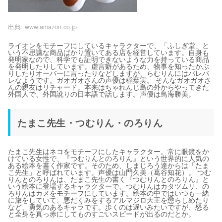
出典:
www.amazon.co.jp
ライオンをモチーフにしているキャラクターで、「ふしぎ堂」と
いう不思議な商品ばかり置いてある店を経営しています。自身も
発明家なので、科学でも証明できないような力を持っている商品
を発明したりしています。虚言癖があるため、物事を知ったかぶ
りしたりオーバーに言ったりなどしますが、らむりんにはバレバ
レなようです。ガオガオさんの声優は稲葉実。 そんなガオガオさ
んの親友はリチャード。本来はちゃれんじ島の外からやってきた
外国人で、外国訛りの日本語で話します。声優は鳥海勝美。
たまこ先生・つむりん・のろりん
たまこ先生はネコをモチーフにしたキャラクター。常に眼鏡をか
けている女性で、『つむりんとのろりん』という世界的に人気の
ある絵本を書く作家です。そのため、しまじろう達からは「たま
こ先生」と呼ばれています。声優は山門久美（葛谷知花）。 つむ
りんとのろりんは、たまこ先生の書く『つむりんとのろりん』と
いう絵本に登場するキャラクターで、つむりんはカタツムリ、の
ろりんはカメをモチーフにしています。絵本の中ではいつも一緒
に旅をしていて、悪だくみをするアルマジロ大王を懲らしめたり
など、勇気のあるキャラです。歩くのは遅いみたいですが、怒る
と全身を真っ赤にしてものすごいスピードが出るのだとか。