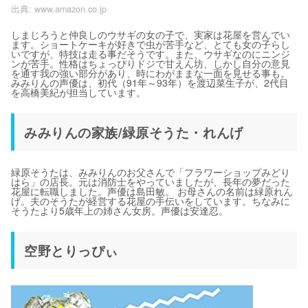
出典:
www.amazon.co.jp
しまじろうと仲良しのウサギの女の子で、実家は花屋を営んでい
ます。ショートケーキが好きで虫が苦手など、とても女の子らし
いですが、特技は走る事だそうです。また、ウサギなのにニンジ
ンが苦手。性格はちょっぴりドジで甘えん坊、しかし自分の意見
を通す我の強い部分があり、時にわがままな一面を見せる事も。
みみりんの声優は、初代（91年～93年）を渡辺菜生子が、2代目
を高橋美紀が担当しています。
みみりんの家族/緑原そうた・れんげ
緑原そうたは、みみりんのお父さんで「フラワーショップみどり
はら」の店長。元は消防士をやっていましたが、長年の夢だった
花屋に転職しました。声優は島田敏。 お母さんの名前は緑原れん
げ。夫のそうたが経営する花屋の手伝いをしています。ちなみに
そうたより5歳年上の姉さん女房。声優は安達忍。
空野とりっぴぃ