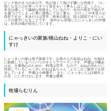
ピンク色のネコの女の子。気が強くて負けず嫌いな性格で、つい
熱くなると口が滑ってキツイ発言をいう事もしばしば。しかし、
本当は優しくて繊細な性格をしているので、自分の発言で他の子
を傷つけてしまった事に後悔して泣く事も。 かけっこや木登りが
得意ですが、水泳だけは苦手。将来の夢は、陸上競技でオリンピ
ックの選手になることです。 途中から登場したにゃっきいの声優
は、杉本沙織が担当しています。
にゃっきいの家族/桃山ねね・よりこ・にい
すけ
にゃっきいの家は母子家庭です。お母さんの名前はねね。出版社
に勤務しているバリバリのキャリアウーマンです。声優は小幡あ
けみ。仕事熱心のためか、料理は苦手。なので、ねねの代わりに
同居しているにゃっきいのおばあちゃん・よりこがご飯作りを担
当しています。声優は小林優子。 また、にゃっきいには2歳年上
の兄・にいすけがいます。声優は優希。
牧場らむりん