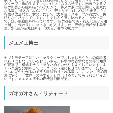
クターで、角の生えていないひつじの女の子です。画家である父
親の影響から絵を描くのが好きで、将来の夢は父と同じく画家に
なる事。 好きなものはプリン、苦手なモノはお化けと走ること。
相撲や柔道など、女の子にしては力を使うスポーツが得意で、男
勝りな性格をしています。しまじろう達に比べるとしっかり者
で、鋭い観察眼を持っています。 親の都合でちゃれんじ島から引
っ越し、代わりににゃっきいが入りました。声優は初代が中島千
里、2代目が金丸日向子、3大目が杉本沙織です。
メエメエ博士
ヤギをモチーフにしたキャラクターで、しまじろうたちの保護者
代わりにもなっているおじいさん。科学や考古学などの専門知識
が豊富で、機械工学も得意なためメカ作りをよくしています。よ
く不思議な発明をしてはしまじろう達に見せていますが、変わっ
たものばかり作るので変人呼ばわりされる事も…。 また、褒め言
葉に弱く、「世界一の科学者」と呼ばれるととてもうれしいみた
いです。メエメエ博士の声優は飛田展男。
ガオガオさん・リチャード