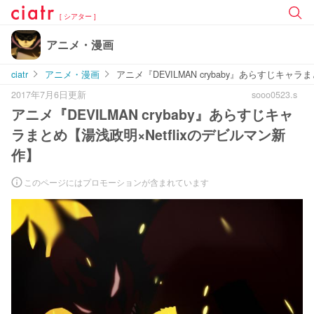
[ シアター ]
アニメ・漫画
ciatr
アニメ・漫画
アニメ『DEVILMAN crybaby』あらすじキャラ
2017年7月6日更新
sooo0523.s
アニメ『DEVILMAN crybaby』あらすじキャ
ラまとめ【湯浅政明×Netflixのデビルマン新
作】
このページにはプロモーションが含まれています