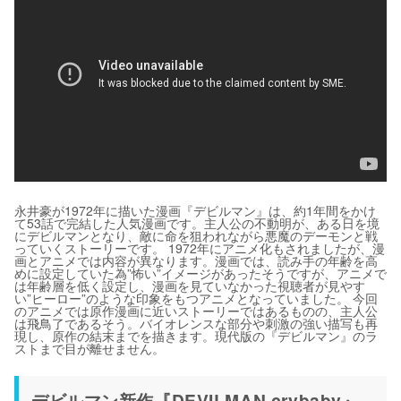
永井豪が1972年に描いた漫画『デビルマン』は、約1年間をかけ
て53話で完結した人気漫画です。主人公の不動明が、ある日を境
にデビルマンとなり、敵に命を狙われながら悪魔のデーモンと戦
っていくストーリーです。 1972年にアニメ化もされましたが、漫
画とアニメでは内容が異なります。漫画では、読み手の年齢を高
めに設定していた為”怖い”イメージがあったそうですが、アニメで
は年齢層を低く設定し、漫画を見ていなかった視聴者が見やす
い”ヒーロー”のような印象をもつアニメとなっていました。 今回
のアニメでは原作漫画に近いストーリーではあるものの、主人公
は飛鳥了であるそう。バイオレンスな部分や刺激の強い描写も再
現し、原作の結末までを描きます。現代版の『デビルマン』のラ
ストまで目が離せません。
デビルマン新作『DEVILMAN crybaby』