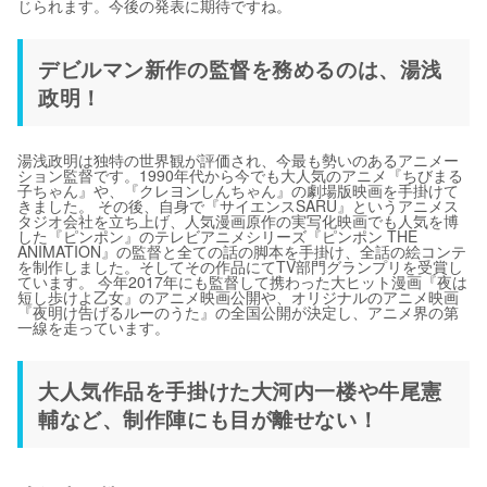
じられます。今後の発表に期待ですね。
デビルマン新作の監督を務めるのは、湯浅
政明！
湯浅政明は独特の世界観が評価され、今最も勢いのあるアニメー
ション監督です。1990年代から今でも大人気のアニメ『ちびまる
子ちゃん』や、『クレヨンしんちゃん』の劇場版映画を手掛けて
きました。 その後、自身で『サイエンスSARU』というアニメス
タジオ会社を立ち上げ、人気漫画原作の実写化映画でも人気を博
した『ピンポン』のテレビアニメシリーズ『ピンポン THE
ANIMATION』の監督と全ての話の脚本を手掛け、全話の絵コンテ
を制作しました。そしてその作品にてTV部門グランプリを受賞し
ています。 今年2017年にも監督して携わった大ヒット漫画『夜は
短し歩けよ乙女』のアニメ映画公開や、オリジナルのアニメ映画
『夜明け告げるルーのうた』の全国公開が決定し、アニメ界の第
一線を走っています。
大人気作品を手掛けた大河内一楼や牛尾憲
輔など、制作陣にも目が離せない！