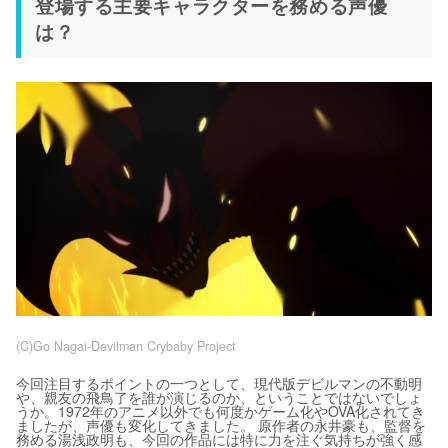
登場する主要キャラクターを務める声優
は？
(C)Go Nagai-Devilman Crybaby Project
今回注目するポイントの一つとして、現代版デビルマンの不動明
や、親友の飛鳥了を誰が演じるのか、ということではないでしょ
うか。1972年のアニメ以外でも何度かゲーム化やOVA化されてき
ましたが、声優も変化してきました。 原作者の永井豪も、監督を
務める湯浅政明も、今回の作品には特に力を注ぐ気持ちが強く感