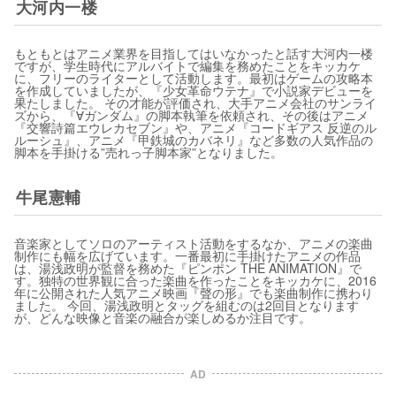
大河内一楼
もともとはアニメ業界を目指してはいなかったと話す大河内一楼
ですが、学生時代にアルバイトで編集を務めたことをキッカケ
に、フリーのライターとして活動します。最初はゲームの攻略本
を作成していましたが、『少女革命ウテナ』で小説家デビューを
果たしました。 その才能が評価され、大手アニメ会社のサンライ
ズから、『∀ガンダム』の脚本執筆を依頼され、その後はアニメ
『交響詩篇エウレカセブン』や、アニメ『コードギアス 反逆のル
ルーシュ』、アニメ『甲鉄城のカバネリ』など多数の人気作品の
脚本を手掛ける”売れっ子脚本家”となりました。
牛尾憲輔
音楽家としてソロのアーティスト活動をするなか、アニメの楽曲
制作にも幅を広げています。一番最初に手掛けたアニメの作品
は、湯浅政明が監督を務めた『ピンポン THE ANIMATION』で
す。独特の世界観に合った楽曲を作ったことをキッカケに、2016
年に公開された人気アニメ映画『聲の形』でも楽曲制作に携わり
ました。 今回、湯浅政明とタッグを組むのは2回目となります
が、どんな映像と音楽の融合が楽しめるか注目です。
AD