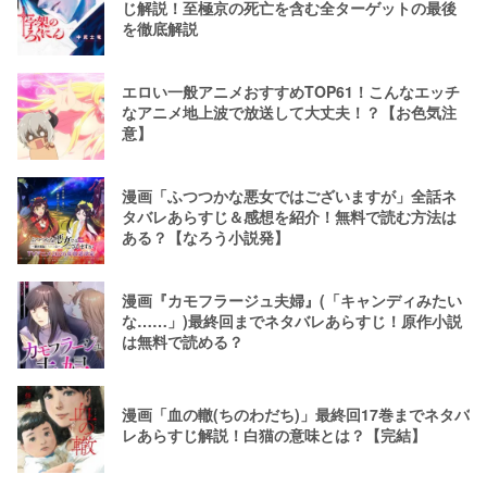
じ解説！至極京の死亡を含む全ターゲットの最後
を徹底解説
エロい一般アニメおすすめTOP61！こんなエッチ
なアニメ地上波で放送して大丈夫！？【お色気注
意】
漫画「ふつつかな悪女ではございますが」全話ネ
タバレあらすじ＆感想を紹介！無料で読む方法は
ある？【なろう小説発】
漫画『カモフラージュ夫婦』(「キャンディみたい
な……」)最終回までネタバレあらすじ！原作小説
は無料で読める？
漫画「血の轍(ちのわだち)」最終回17巻までネタバ
レあらすじ解説！白猫の意味とは？【完結】