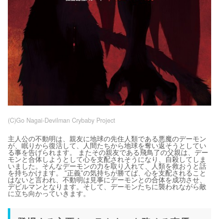
(C)Go Nagai-Devilman Crybaby Project
主人公の不動明は、親友に地球の先住人類である悪魔のデーモン
が、眠りから復活して、人間たちから地球を奪い返そうとしてい
る事を告げられます。 またその親友である飛鳥了の父親は、デー
モンと合体しようとして心を支配されそうになり、自殺してしま
いました。そんなデーモンの力を取り入れて、人類を救おうと話
を持ちかけます。 ”正義”の気持ちが勝てば、心を支配されること
はないと言われ、不動明は見事にデーモンとの合体を成功させ、
デビルマンとなります。そして、デーモンたちに襲われながら敵
に立ち向かっていきます。