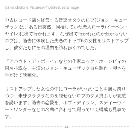
(c)Touchstone Pictures/Photofest/zetaimage
中古レコード店を経営する音楽オタクのロブ(ジョン・キュー
ザック)は、ある日突然、同棲していた恋人ローラ(イーベン・
ヤイレ)に出て行かれます。なぜ出て行かれたのか分からない
ロブは、過去に体験した失恋のトップ5の女性をリストアップ
し、彼女たちにその理由を訪ね歩くのでした。

『アバウト・ア・ボーイ』などの作家ニック・ホーンビィの
同名小説を、主演のジョン・キューザック自ら製作・脚本を
手がけて映画化。

リストアップした女性の中にローラがいないことを勝ち誇り
つつ、未練タラタラなのを隠せないロブのダメ男ぶりが哀愁
を誘います。過去の恋愛を、ボブ・ディラン、スティーヴィ
ー・ワンダーなどの名曲に合わせて綴っていく構成も見事で
AD