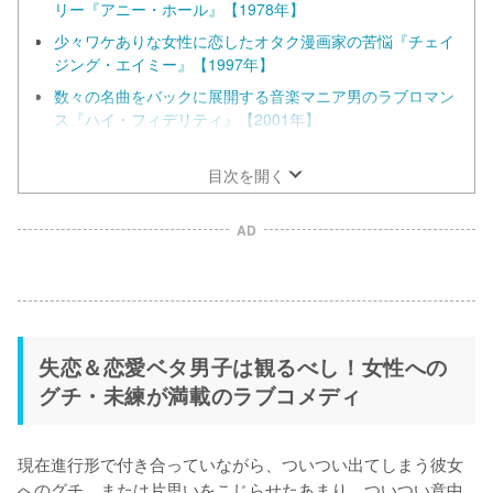
リー『アニー・ホール』【1978年】
少々ワケありな女性に恋したオタク漫画家の苦悩『チェイ
ジング・エイミー』【1997年】
数々の名曲をバックに展開する音楽マニア男のラブロマン
ス『ハイ・フィデリティ』【2001年】
癇癪持ちの独身男は恋を成就させることができるのか？
『パンチドランク・ラブ』【2002年】
目次を開く
AD
失恋＆恋愛ベタ男子は観るべし！女性への
グチ・未練が満載のラブコメディ
現在進行形で付き合っていながら、ついつい出てしまう彼女
へのグチ。または片思いをこじらせたあまり、ついつい意中