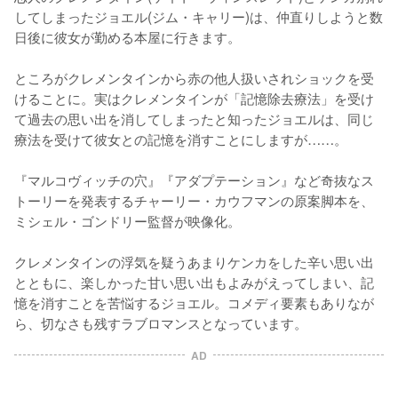
してしまったジョエル(ジム・キャリー)は、仲直りしようと数
日後に彼女が勤める本屋に行きます。

ところがクレメンタインから赤の他人扱いされショックを受
けることに。実はクレメンタインが「記憶除去療法」を受け
て過去の思い出を消してしまったと知ったジョエルは、同じ
療法を受けて彼女との記憶を消すことにしますが……。

『マルコヴィッチの穴』『アダプテーション』など奇抜なス
トーリーを発表するチャーリー・カウフマンの原案脚本を、
ミシェル・ゴンドリー監督が映像化。

クレメンタインの浮気を疑うあまりケンカをした辛い思い出
とともに、楽しかった甘い思い出もよみがえってしまい、記
憶を消すことを苦悩するジョエル。コメディ要素もありなが
ら、切なさも残すラブロマンスとなっています。
AD