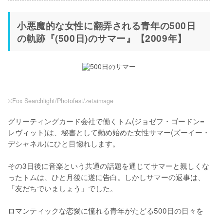
小悪魔的な女性に翻弄される青年の500日
の軌跡『(500日)のサマー』【2009年】
©︎Fox Searchlight/Photofest/zetaimage
グリーティングカード会社で働くトム(ジョゼフ・ゴードン=
レヴィット)は、秘書として勤め始めた女性サマー(ズーイー・
デシャネル)にひと目惚れします。

その3日後に音楽という共通の話題を通じてサマーと親しくな
ったトムは、ひと月後に遂に告白。しかしサマーの返事は、
「友だちでいましょう」でした。

ロマンティックな恋愛に憧れる青年がたどる500日の日々を