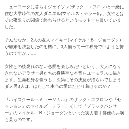
ニューヨークに暮らすジェイソン(ザック・エフロン)と一緒に
住む大学時代の友人ダニエル(マイルズ・テラー)は、女性とは
その夜限りの関係で終わらせるというモットーを貫いていま
した。

そんななか、2人の友人マイキー(マイケル・B・ジョーダン)
が離婚を決意したのを機に、3人揃って一生独身でいようと誓
うのですが……。

女性との後腐れのない恋愛を楽しみたいという、大人になり
きれないアラサー男たちの身勝手な本音をユーモラスに描き
ます。生涯独身を誓うも、次第にその決意が揺らいでしまう
ダメ男3人は、はたして本当の愛にたどり着けるのか？

『ハイスクール・ミュージカル』のザック・エフロンや『セ
ッション』のマイルズ・テラー、そして『ブラックパンサ
ー』のマイケル・B・ジョーダンといった実力若手俳優の共演
も見ものです。