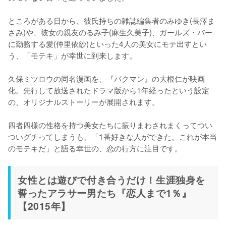
ところがある日から、彼氏持ちの雑誌編集者のみゆき(長澤ま
さみ)や、彼女の親友のるみ子(麻生久美子)、ガールズ・バー
に勤務する愛(仲里依紗)といった4人の美女にモテ出すとい
う、「モテキ」が幸世に到来します。

久保ミツロウの同名漫画を、『バクマン』の大根仁が映画
化。先行して放送されたドラマ版から1年経ったという設定
の、オリジナルストーリーが展開されます。

四者四様の性格を持つ美女たちに振りまわされまくってつい
ついグチってしまうも、「1番好きな人ができた。これが本当
のモテキだ」と語る幸世の、恋の行方に注目です。
女性とは遊びで付き合うだけ！生涯独身を
誓ったアラサー男たち『恋人まで1％』
【2015年】