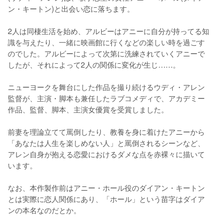
ン・キートン)と出会い恋に落ちます。

2人は同棲生活を始め、アルビーはアニーに自分が持ってる知
識を与えたり、一緒に映画館に行くなどの楽しい時を過ごす
のでした。アルビーによって次第に洗練されていくアニーで
したが、それによって2人の関係に変化が生じ……。

ニューヨークを舞台にした作品を撮り続けるウディ・アレン
監督が、主演・脚本も兼任したラブコメディで、アカデミー
作品、監督、脚本、主演女優賞を受賞しました。

前妻を理論立てて罵倒したり、教養を身に着けたアニーから
「あなたは人生を楽しめない人」と罵倒されるシーンなど、
アレン自身が抱える恋愛におけるダメな点を赤裸々に描いて
います。

なお、本作製作前はアニー・ホール役のダイアン・キートン
とは実際に恋人関係にあり、「ホール」という苗字はダイア
ンの本名なのだとか。