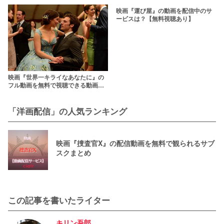
【日本語字幕・吹き替え対応】
映画『運び屋』の動画を配信中のサ
ービスは？【無料視聴あり】
映画『世界一キライなあなたに』の
フル動画を無料で視聴できる動画配
信サービスって？【pandora・
dailymotionより安全に】
「洋画配信」の人気ランキング
映画『捜査官X』の配信動画を無料で観られるサブ
スクまとめ
この記事を書いたライター
キリン吾郎