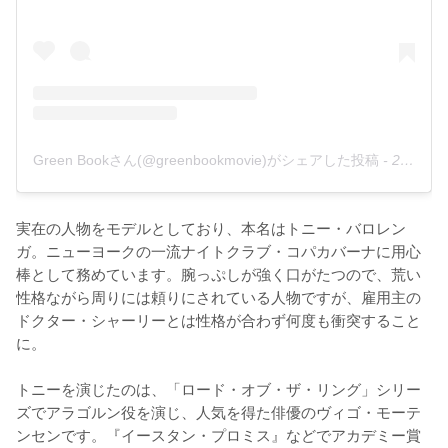
Green Bookさん(@greenbookmovie)がシェアした投稿
-
2018年11月月13日午後12時04分PST
実在の人物をモデルとしており、本名はトニー・バロレン
ガ。ニューヨークの一流ナイトクラブ・コパカバーナに用心
棒として務めています。腕っぷしが強く口がたつので、荒い
性格ながら周りには頼りにされている人物ですが、雇用主の
ドクター・シャーリーとは性格が合わず何度も衝突すること
に。

トニーを演じたのは、「ロード・オブ・ザ・リング」シリー
ズでアラゴルン役を演じ、人気を得た俳優のヴィゴ・モーテ
ンセンです。『イースタン・プロミス』などでアカデミー賞