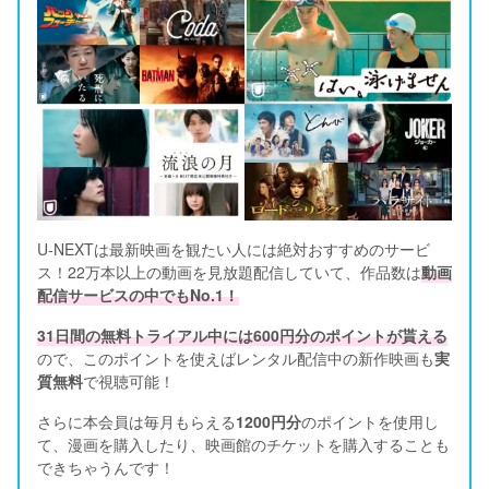
U-NEXTは最新映画を観たい人には絶対おすすめのサービ
ス！22万本以上の動画を見放題配信していて、作品数は
動画
配信サービスの中でもNo.1！
31日間の無料トライアル中には600円分のポイントが貰える
ので、このポイントを使えばレンタル配信中の新作映画も
実
質無料
で視聴可能！      
さらに本会員は毎月もらえる
1200円分
のポイントを使用し
て、漫画を購入したり、映画館のチケットを購入することも
できちゃうんです！