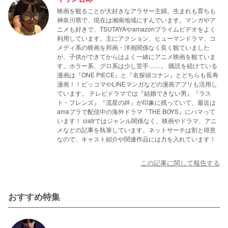
映画を観ることが大好きなアラサー主婦。生まれも育ちも
神奈川県で、現在は湘南地域にすんでいます。マンガやア
ニメも好きで、TSUTAYAやamazonプライムビデオをよく
利用しています。主にアクション、ヒューマンドラマ、コ
メディ系の映画を邦画・洋画関係なく良く観ていました
が、子供ができてからはよく一緒にアニメ映画を観ていま
す。ホラー系、グロ系は少し苦手……。 購読を続けている
漫画は『ONE PIECE』と『名探偵コナン』とどちらも長寿
漫画！！ピッコマやLINEマンガなどの漫画アプリも活用し
ています。 テレビドラマでは『結婚できない男』『ラス
ト・フレンズ』『流星の絆』が印象に残っていて、最近は
amaプラで配信中の海外ドラマ『THE BOYS』にハマって
います！ ciatrではジャンル関係なく、映画やドラマ、アニ
メなどの記事を執筆しています。ネットサーチは割と得意
なので、キャスト紹介や関連作品には力を入れています！
この記事に関して報告する
おすすめ特集