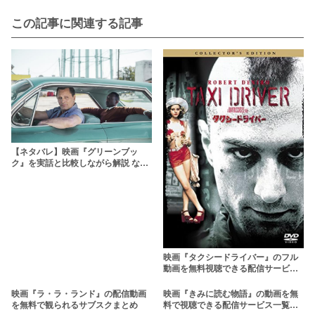
この記事に関連する記事
【ネタバレ】映画『グリーンブッ
ク』を実話と比較しながら解説 なぜ
評価されているのか？【アカデミー
作品賞受賞】
映画『タクシードライバー』のフル
動画を無料視聴できる配信サービス
を紹介 ロバート・デ・ニーロがトラ
ヴィスに扮する
映画『ラ・ラ・ランド』の配信動画
映画『きみに読む物語』の動画を無
を無料で観られるサブスクまとめ
料で視聴できる配信サービス一覧