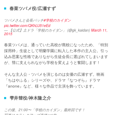
春菜ツバメ役/広瀬すず
ツバメさんと会長バッチ
#学校のカイダン
pic.twitter.com/QKhLU51eEd
— 【公式】土ドラ「学校のカイダン」 (@gk_kaidan)
March 11,
2015
春菜ツバメは、通っていた高校が廃校になったため、「特別
採用枠」生徒として明蘭学園に転入した本作の主人公。引っ
込み思案な性格でありながら生徒会長に選ばれてしまいます
が、彗に支えられながら学校を変えようと奮闘します！

そんな主人公・ツバメを演じるのは女優の広瀬すず。映画
「ちはやふる」シリーズや、ドラマ『なつぞら』ドラマ
『anone』など、様々な作品で主演を飾っています。
雫井彗役/神木隆之介
この後、21:00〜「学校のカイダン」最終回です！