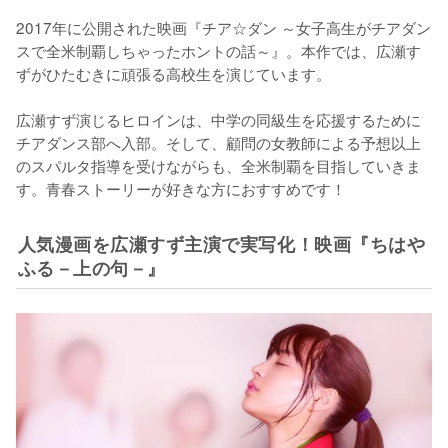
2017年に公開された映画『チア☆ダン ～女子高生がチアダン
スで全米制覇しちゃったホントの話～』。本作では、広瀬す
ずがひたむきに頑張る高校生を演じています。

広瀬すず演じるヒロインは、中学の同級生を応援するために
チアダンス部へ入部。そして、顧問の女教師による予想以上
のスパルタ指導を受けながらも、全米制覇を目指していきま
す。青春ストーリーが好きな方におすすめです！
人気漫画を広瀬すず主演で実写化！映画『ちはや
ふる－上の句－』