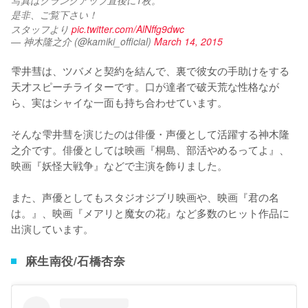
写真はクランクアップ直後に1枚。
是非、ご覧下さい！
スタッフより 
pic.twitter.com/AlNffg9dwc
— 神木隆之介 (@kamiki_official)
March 14, 2015
雫井彗は、ツバメと契約を結んで、裏で彼女の手助けをする
天才スピーチライターです。口が達者で破天荒な性格なが
ら、実はシャイな一面も持ち合わせています。

そんな雫井彗を演じたのは俳優・声優として活躍する神木隆
之介です。俳優としては映画『桐島、部活やめるってよ』、
映画『妖怪大戦争』などで主演を飾りました。

また、声優としてもスタジオジブリ映画や、映画『君の名
は。』、映画『メアリと魔女の花』など多数のヒット作品に
出演しています。
麻生南役/石橋杏奈