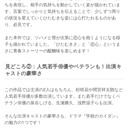
ちを表現し、相手の気持ちを動かしていく姿が描かれていま
す。言葉でしっかりと気持ちを伝えることで、少しずつ周り
の状況を変えていくひたむきな姿には心打たれるものがあ
り、必見です。

また本作では、ツバメと彗が次第に恋心を抱くようになる様
子も描かれていました。「ひたむきさ」と「恋心」というま
さに青春ストーリーの醍醐味を楽しめます！
見どころ②：人気若手俳優やベテランも！出演キ
ャストの豪華さ
この作品では主演の2人はもちろん、杉咲花や間宮祥太朗など
人気若手俳優が多数出演しています。また若手だけでなくベ
テラン俳優の泉谷しげる、生瀬勝久、浅野温子らも出演。

そんな出演キャストの豪華さも、ドラマ『学校のカイダン』
の魅力の1つです！