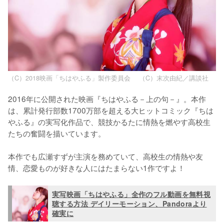
（C）2018映画「ちはやふる」製作委員会 （C）末次由紀／講談社
2016年に公開された映画『ちはやふる－上の句－』。本作
は、累計発行部数1700万部を超える大ヒットコミック『ちは
やふる』の実写化作品で、競技かるたに情熱を燃やす高校生
たちの奮闘を描いています。

本作でも広瀬すずが主演を務めていて、高校生の情熱や友
情、恋愛ものが好きな人にはたまらない1作ですよ！
実写映画「ちはやふる」全作のフル動画を無料視
聴する方法 デイリーモーション、Pandoraより
確実に