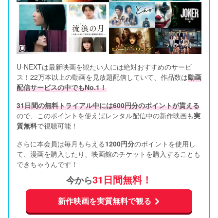
U-NEXTは最新映画を観たい人には絶対おすすめのサービ
ス！22万本以上の動画を見放題配信していて、作品数は
動画
配信サービスの中でもNo.1！
31日間の無料トライアル中には600円分のポイントが貰える
ので、このポイントを使えばレンタル配信中の新作映画も
実
質無料
で視聴可能！      
さらに本会員は毎月もらえる
1200円分
のポイントを使用し
て、漫画を購入したり、映画館のチケットを購入することも
できちゃうんです！
31日間無料！
今から
新作映画を実質無料で観る