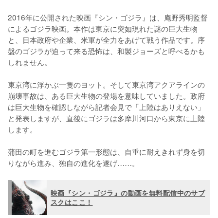
2016年に公開された映画『シン・ゴジラ』は、庵野秀明監督
によるゴジラ映画。本作は東京に突如現れた謎の巨大生物
と、日本政府や企業、米軍が全力をあげて戦う作品です。序
盤のゴジラが迫って来る恐怖は、和製ジョーズと呼べるかも
しれません。

東京湾に浮かぶ一隻のヨット。そして東京湾アクアラインの
崩壊事故は、ある巨大生物の登場を意味していました。政府
は巨大生物を確認しながら記者会見で「上陸はありえない」
と発表しますが、直後にゴジラは多摩川河口から東京に上陸
します。

蒲田の町を進むゴジラ第一形態は、自重に耐えきれず身を切
りながら進み、独自の進化を遂げ……。
映画『シン・ゴジラ』の動画を無料配信中のサブ
スクはここ！