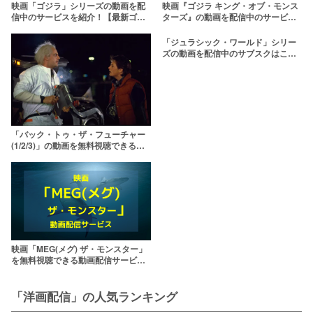
映画「ゴジラ」シリーズの動画を配
映画『ゴジラ キング・オブ・モンス
信中のサービスを紹介！【最新ゴジ
ターズ』の動画を配信中のサービス
ラVSコングまで】
はここ！
「ジュラシック・ワールド」シリー
ズの動画を配信中のサブスクはこ
こ！
「バック・トゥ・ザ・フューチャー
(1/2/3)」の動画を無料視聴できる配
信サービスは？【吹き替え/字幕あ
り】
映画「MEG(メグ) ザ・モンスター」
を無料視聴できる動画配信サービス
を紹介！【吹き替え・字幕あり】
「洋画配信」の人気ランキング