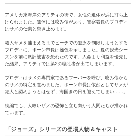
アメリカ東海岸のアミティの街で、女性の遺体が浜に打ち上
げられました。遺体には咬み傷があり、警察署長のブロディ
はサメの仕業と突き止めます。

殺人ザメを捕まえるまでビーチでの遊泳を制限しようとする
ブロディに、ボーン市長は難色を示しました。夏の観光シー
ズンを前に風評被害を恐れたのです。人命より利益を優先し
た結果、アミティでは第2の犠牲者が出てしまいます。

ブロディはサメの専門家であるフーパーを呼び、咬み傷から
のサメの特定を進めました。ボーン市長は依然としてサメが
犯人と認めようとはせず、海開きの日を迎えてしまい……。

続編でも、人喰いザメの恐怖と立ち向かう人間たちが描かれ
ています。
「ジョーズ」シリーズの登場人物＆キャスト