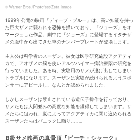
© Warner Bros./Photofest/Zeta Image
1999年公開の映画『ディープ・ブルー』は、高い知能を持っ
た巨大ザメに襲われる恐怖を描いており、『ジョーズ』をオ
マージュした作品。劇中に『ジョーズ』に登場するイタチザ
メの腹中から出てきた車のナンバープレートが登場します。

主人公は科学者のスーザン。彼女は医学研究施設アクアティ
カで、アオザメの脳を使いアルツハイマー病治療薬の研究を
行っていました。ある時、実験用のサメが逃げ出してしまい
トラブルになります。スーザンは実験が続けられるようスポ
ンサーにアピールし、なんとか認められました。

しかしスーザンは禁止されている遺伝子操作を行っており、
サメたちは人間並みの高度な知能を獲得してしまいます。サ
メたちに狙われ、嵐によってアクアティカに閉じ込められる
スーザンたちはパニックに陥り……。
B級サメ映画の真骨頂『ビーチ・シャーク』