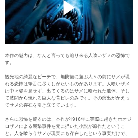
本作の魅力は、なんと言っても迫り来る人喰いザメの恐怖で
す。

観光地の綺麗なビーチで、無防備に遊ぶ人々の前にサメが現
れる恐怖は筆舌に尽くしがたいものがあります。人喰いザメ
は中々姿を見せず、出てくるのはサメに喰われた遺体、そし
て波間から現れる巨大な背ビレのみです。その演出がかえっ
てサメの存在を引き立てています。

さらに恐怖を煽るのは、本作が1916年に実際に起きたホオジ
ロザメによる襲撃事件を元に描いた小説が原作だというこ
と。人を喰らうサメが現実にも存在したという事実だけで、