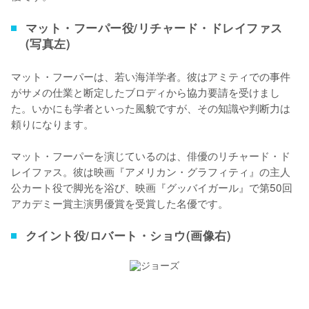
マット・フーパー役/リチャード・ドレイファス
(写真左)
マット・フーパーは、若い海洋学者。彼はアミティでの事件
がサメの仕業と断定したブロディから協力要請を受けまし
た。いかにも学者といった風貌ですが、その知識や判断力は
頼りになります。

マット・フーパーを演じているのは、俳優のリチャード・ド
レイファス。彼は映画『アメリカン・グラフィティ』の主人
公カート役で脚光を浴び、映画『グッバイガール』で第50回
アカデミー賞主演男優賞を受賞した名優です。
クイント役/ロバート・ショウ(画像右)