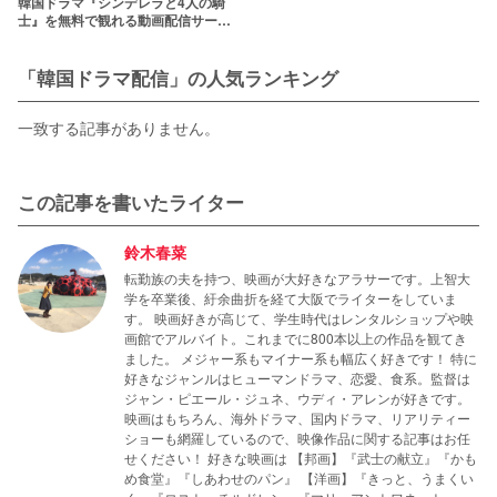
韓国ドラマ『シンデレラと4人の騎
士』を無料で観れる動画配信サービ
スは？【日本語字幕あり】
「韓国ドラマ配信」の人気ランキング
一致する記事がありません。
この記事を書いたライター
鈴木春菜
転勤族の夫を持つ、映画が大好きなアラサーです。上智大
学を卒業後、紆余曲折を経て大阪でライターをしていま
す。 映画好きが高じて、学生時代はレンタルショップや映
画館でアルバイト。これまでに800本以上の作品を観てき
ました。 メジャー系もマイナー系も幅広く好きです！ 特に
好きなジャンルはヒューマンドラマ、恋愛、食系。監督は
ジャン・ピエール・ジュネ、ウディ・アレンが好きです。
映画はもちろん、海外ドラマ、国内ドラマ、リアリティー
ショーも網羅しているので、映像作品に関する記事はお任
せください！ 好きな映画は 【邦画】『武士の献立』『かも
め食堂』『しあわせのパン』 【洋画】『きっと、うまくい