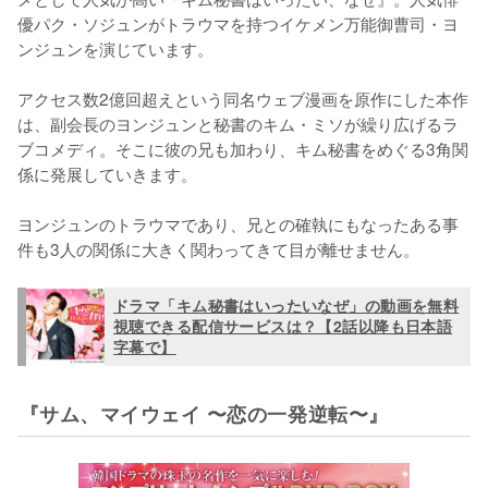
優パク・ソジュンがトラウマを持つイケメン万能御曹司・ヨ
ンジュンを演じています。

アクセス数2億回超えという同名ウェブ漫画を原作にした本作
は、副会長のヨンジュンと秘書のキム・ミソが繰り広げるラ
ブコメディ。そこに彼の兄も加わり、キム秘書をめぐる3角関
係に発展していきます。

ヨンジュンのトラウマであり、兄との確執にもなったある事
件も3人の関係に大きく関わってきて目が離せません。
ドラマ「キム秘書はいったいなぜ」の動画を無料
視聴できる配信サービスは？【2話以降も日本語
字幕で】
『サム、マイウェイ 〜恋の一発逆転〜』