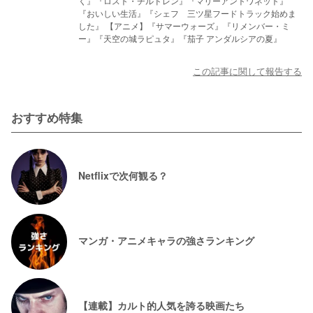
く』『ロスト・チルドレン』『マリーアントワネット』
『おいしい生活』『シェフ 三ツ星フードトラック始めま
した』 【アニメ】『サマーウォーズ』『リメンバー・ミ
ー』『天空の城ラピュタ』『茄子 アンダルシアの夏』
この記事に関して報告する
おすすめ特集
Netflixで次何観る？
マンガ・アニメキャラの強さランキング
【連載】カルト的人気を誇る映画たち