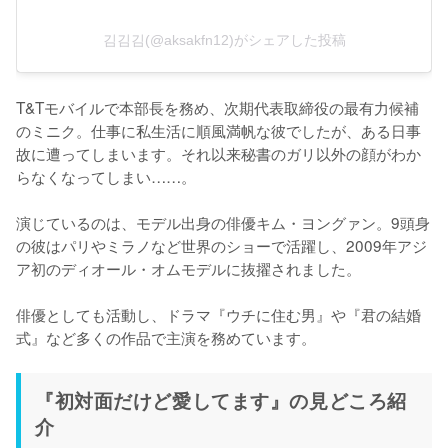
김김김(@aksakfn12)がシェアした投稿
T&Tモバイルで本部長を務め、次期代表取締役の最有力候補
のミニク。仕事に私生活に順風満帆な彼でしたが、ある日事
故に遭ってしまいます。それ以来秘書のガリ以外の顔がわか
らなくなってしまい……。

演じているのは、モデル出身の俳優キム・ヨングァン。9頭身
の彼はパリやミラノなど世界のショーで活躍し、2009年アジ
ア初のディオール・オムモデルに抜擢されました。

俳優としても活動し、ドラマ『ウチに住む男』や『君の結婚
式』など多くの作品で主演を務めています。
『初対面だけど愛してます』の見どころ紹
介