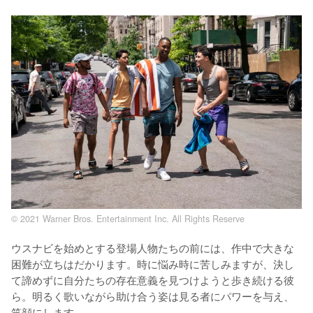
© 2021 Warner Bros. Entertainment Inc. All Rights Reserve
ウスナビを始めとする登場人物たちの前には、作中で大きな
困難が立ちはだかります。時に悩み時に苦しみますが、決し
て諦めずに自分たちの存在意義を見つけようと歩き続ける彼
ら。明るく歌いながら助け合う姿は見る者にパワーを与え、
笑顔にします。
