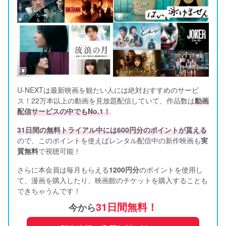
U-NEXTは最新映画を観たい人には絶対おすすめのサービ
ス！22万本以上の動画を見放題配信していて、作品数は
動画
配信サービスの中でもNo.1！
31日間の無料トライアル中には600円分のポイントが貰える
ので、このポイントを使えばレンタル配信中の新作映画も
実
質無料
で視聴可能！      
さらに本会員は毎月もらえる
1200円分
のポイントを使用し
て、漫画を購入したり、映画館のチケットを購入することも
できちゃうんです！
31日間無料！
今から