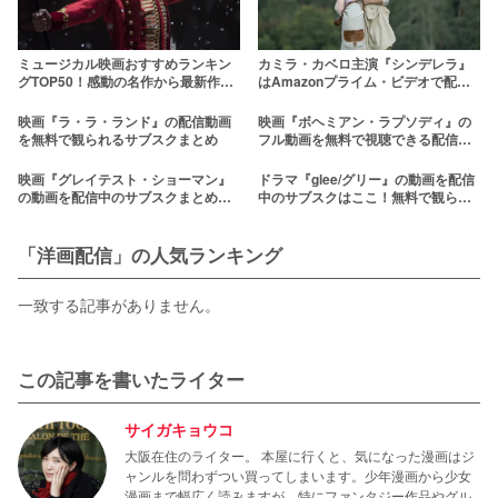
ミュージカル映画おすすめランキン
カミラ・カベロ主演『シンデレラ』
グTOP50！感動の名作から最新作ま
はAmazonプライム・ビデオで配信
で紹介！
中！
映画『ラ・ラ・ランド』の配信動画
映画『ボヘミアン・ラプソディ』の
を無料で観られるサブスクまとめ
フル動画を無料で視聴できる配信サ
ービス一覧
映画『グレイテスト・ショーマン』
ドラマ『glee/グリー』の動画を配信
の動画を配信中のサブスクまとめ
中のサブスクはここ！無料で観られ
【吹き替え/字幕】
る？
「洋画配信」の人気ランキング
一致する記事がありません。
この記事を書いたライター
サイガキョウコ
大阪在住のライター。 本屋に行くと、気になった漫画はジ
ャンルを問わずつい買ってしまいます。少年漫画から少女
漫画まで幅広く読みますが、特にファンタジー作品やグル