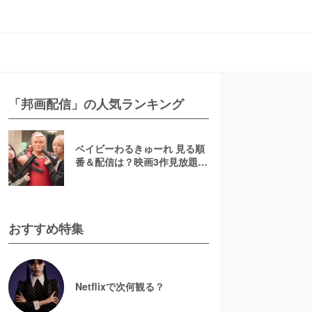
「邦画配信」の人気ランキング
ベイビーわるきゅーれ 見る順
番＆配信は？映画3作見放題は
DMM TV
おすすめ特集
Netflixで次何観る？