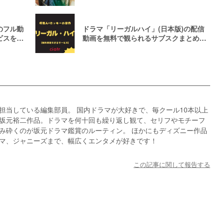
ここ！
のフル動
ドラマ「リーガルハイ」(日本版)の配信
ビスを紹
動画を無料で観られるサブスクまとめ【1
期＆2期】
担当している編集部員。 国内ドラマが大好きで、毎クール10本以上
坂元裕二作品。ドラマを何十回も繰り返し観て、セリフやモチーフ
み砕くのが坂元ドラマ鑑賞のルーティン。 ほかにもディズニー作品
マ、ジャニーズまで、幅広くエンタメが好きです！
この記事に関して報告する