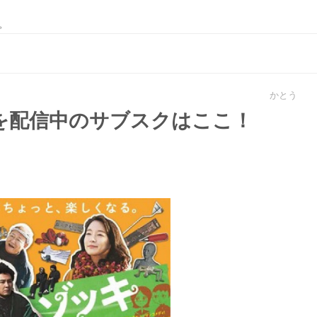
。
かとう
を配信中のサブスクはここ！