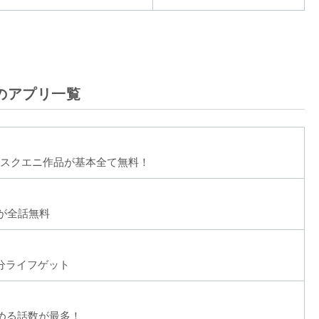
のアプリ一覧
スクエニ作品が基本全て無料！
ルが全話無料
話分ライフゲット
める話数が最多！