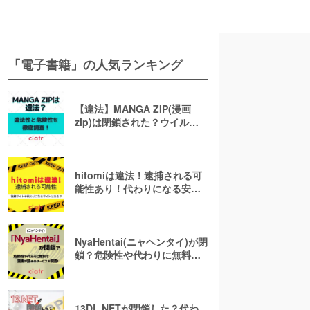
「電子書籍」の人気ランキング
【違法】MANGA ZIP(漫画
zip)は閉鎖された？ウイルス
の危険性や代わりのサイトも
解説！
hitomiは違法！逮捕される可
能性あり！代わりになる安全
な漫画無料サイト6選を紹介
NyaHentai(ニャヘンタイ)が閉
鎖？危険性や代わりに無料で
漫画が読めるサービスを調
査！
13DL.NETが閉鎖した？代わ