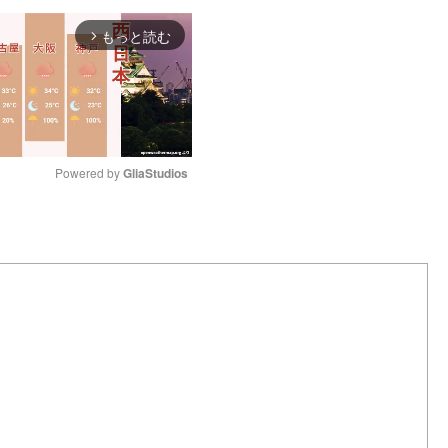
もっと読む
arrow_forward_ios
Powered by 
GliaStudios
M
u
t
e