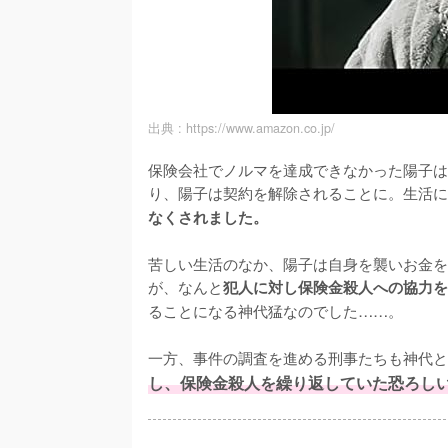
出典 :
https://www.amazon.co.jp/
保険会社でノルマを達成できなかった陽子は
り、陽子は契約を解除されることに。生活に
なくされました。
苦しい生活のなか、陽子は自身を襲いお金を
が、なんと
犯人に対し保険金殺人への協力を
ることになる神代猛なのでした……。

一方、事件の調査を進める刑事たちも神代と
し、保険金殺人を繰り返していた恐ろし