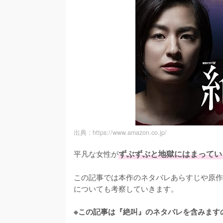
出典 :
https://www.amazon.co.jp/
平凡な女性が
ずぶずぶと地獄にはまっていく
この記事では本作のネタバレあらすじや原作
についても考察していきます。

※この記事は『絶叫』のネタバレを含みます