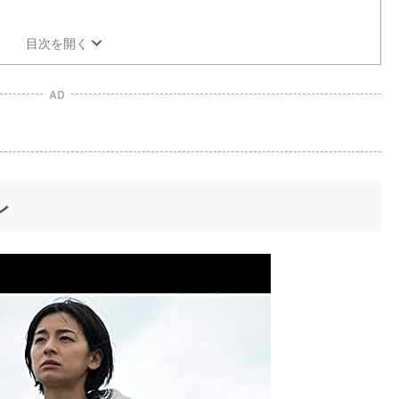
目次を開く
AD
レ