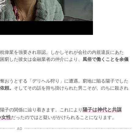
枕偉業を強要され容認。しかしそれが会社の内規違反にあた
困窮した彼女は金融業者の仲介により、
風俗で働くことを余儀
奪おうとする「デリヘル狩り」に遭遇。窮地に陥る陽子でした
そしてその話を持ち掛けられた男こそが、のちに殺され
依頼。
陽子の関係に辿り着きます。これにより
陽子は神代と共謀
い女性
だったのではと疑いがかけられることになります。
AD