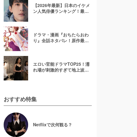
【2026年最新】日本のイケメ
ン人気俳優ランキング！最も
かっこいい芸能人は誰？
ドラマ・漫画『おちたらおわ
り』全話ネタバレ！原作最終
回はどうなる？孔美子の目的
や心菜の結末とは
エロい官能ドラマTOP25！濡
れ場が刺激的すぎて地上波で
は完全アウト
おすすめ特集
Netflixで次何観る？