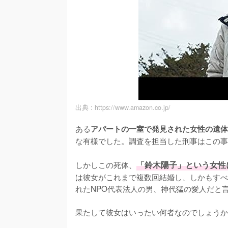
出典 :
https://www.amazon.co.jp/
ある
アパートの一室で発見された女性の遺体
な有様でした。調査を担当した刑事はこの事
しかしこの死体、
「鈴木陽子」という女性
は彼女がこれまで複数回結婚し、しかもすべ
れたNPO代表法人の男、神代猛の愛人だと言
果たして彼女はいったい何者なのでしょうか