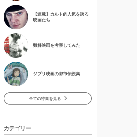
【連載】カルト的人気を誇る
映画たち
難解映画を考察してみた
ジブリ映画の都市伝説集
全ての特集を見る
カテゴリー