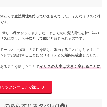
関わらず
でした。そんなイリスに対
魔法属性を持っていません
です。

、新しい母がやってきました。そして光の魔法属性を持つ妹の
リスは義母から
命じられるのです。

侍女として働けと
ドールという騎士の男性を助け、婚約することになります。こ
ヘレナと結婚することになりイリスとの
しました。

婚約を破棄
ある男性を助けたことで
イリスの人生は大きく変わることに
コミックシーモアで読む
」のあらすじネタバレ(1巻)