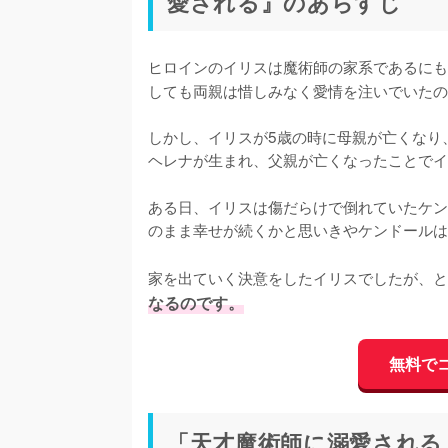
愛される』のあらすじ
ヒロインのイリスは魔術師の家系であるにも
しても両親は惜しみなく愛情を注いでいたの
しかし、イリスが5歳の時に母親が亡くなり
ヘレナが生まれ、父親が亡くなったことでイ
ある日、イリスは傷だらけで倒れていたケン
のまま幸せが続くかと思いきやケンドールは
家を出ていく決意をしたイリスでしたが、と
なるのです。
無料で
「天才魔術師に溺愛される