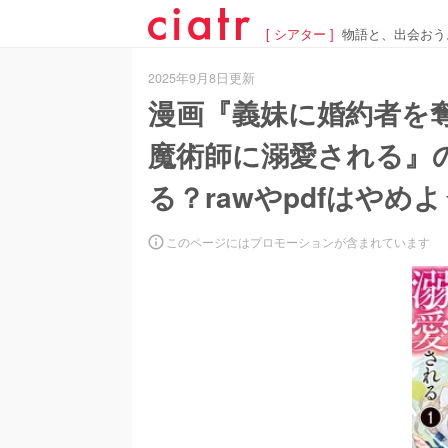
[ シアター ]
物語と、出会おう
2025年9月8日更新
漫画『義妹に婚約者を
魔術師に溺愛される』
る？rawやpdfはやめよ
このページにはプロモーションが含まれています