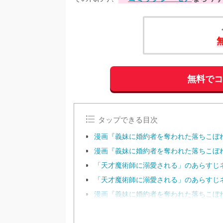
無料で
タップできる目次
漫画『義妹に婚約者を奪われた落ちこぼ
漫画『義妹に婚約者を奪われた落ちこぼ
「天才魔術師に溺愛される」のあらすじネ
「天才魔術師に溺愛される」のあらすじネ
漫画『義妹に婚約者を奪われた落ちこぼ