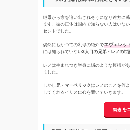
継母から家を追い出されそうになり途方に暮
ます。彼の正体は国内で知らない人はいない
セントでした。

偶然にもかつての乳母の紹介で
エヴェレッ
には知られていない
3人目の兄弟・レノの世
レノは生まれつき半身に鱗のような模様があ
ました。

しかし
はレノのことを何よ
兄・マーベリック
してくれるイリスに心を開いていきます。
続きを