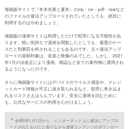
海賊版サイトで『冬木先輩と夏井』のzip・rar・pdf・rawなど
のファイルが違法アップロードされていたとしても、絶対に
利用するのはやめましょう。
海賊版の漫画サイトは利用しただけで犯罪になる可能性があ
ります。軽い気持ちで漫画を閲覧したとしても、最悪のケー
スだと刑事罰を科されることもあるのです。元々違法アップ
ロードの規制対象は、音楽と映像のみでした。しかし、2021
年1月の法改正により漫画、雑誌など全ての著作物に適用され
るようになったのです。
さらに海賊版サイトにはデバイスのウイルス感染や、クレジ
ットカード情報が不正に抜き取られるなど、犯罪に巻き込ま
れるリスクさえはらんでいます。安全に漫画を読むために
も、公式なサービスの利用を心がけましょう。
令和3年1月1日から、インターネット上に違法にアップロ
ードされたものだと知りながら侵害コンテンツのダウンロー