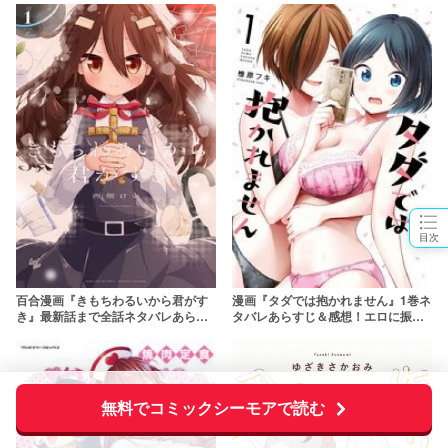
目次
百合漫画『きもちわるいから君がす
漫画『タダでは抱かれません』1巻ネ
き』最新話まで全話ネタバレあらす
タバレあらすじ＆感想！エロに振り
じ＆感想！クソデカ感情で話題沸騰
切った百合漫画
の百合
無料でコミックシーモアで読む