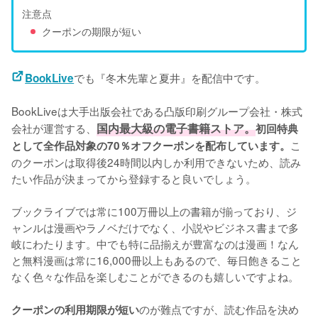
注意点
クーポンの期限が短い
でも『冬木先輩と夏井』を配信中です。
BookLive
BookLiveは大手出版会社である凸版印刷グループ会社・株式
会社が運営する、
国内最大級の電子書籍ストア。
初回特典
こ
として全作品対象の70％オフクーポンを配布しています。
のクーポンは取得後24時間以内しか利用できないため、読み
たい作品が決まってから登録すると良いでしょう。
ブックライブでは常に100万冊以上の書籍が揃っており、ジ
ャンルは漫画やラノベだけでなく、小説やビジネス書まで多
岐にわたります。中でも特に品揃えが豊富なのは漫画！なん
と無料漫画は常に16,000冊以上もあるので、毎日飽きること
なく色々な作品を楽しむことができるのも嬉しいですよね。
のが難点ですが、読む作品を決め
クーポンの利用期限が短い