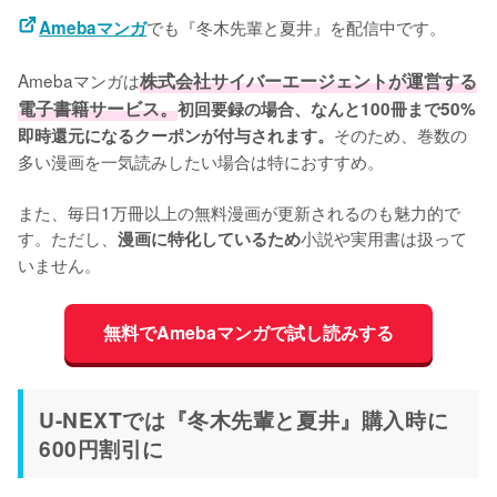
でも『冬木先輩と夏井』を配信中です。
Amebaマンガ
Amebaマンガは
株式会社サイバーエージェントが運営する
電子書籍サービス。
初回要録の場合、なんと100冊まで50%
そのため、巻数の
即時還元になるクーポンが付与されます。
多い漫画を一気読みしたい場合は特におすすめ。
また、毎日1万冊以上の無料漫画が更新されるのも魅力的で
す。ただし、
小説や実用書は扱って
漫画に特化しているため
いません。
無料でAmebaマンガで試し読みする
U-NEXTでは『冬木先輩と夏井』購入時に
600円割引に