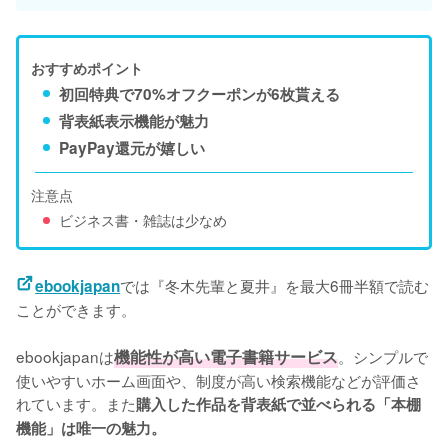
おすすめポイント
初回特典で70%オフクーポンが6枚貰える
背表紙表示機能が魅力
PayPay還元が嬉しい
注意点
ビジネス書・雑誌は少なめ
では『冬木先輩と夏井』を最大6冊半額で読む
ebookjapan
ことができます。

ebookjapanは
機能性が高い電子書籍サービス
。シンプルで
使いやすいホーム画面や、制度が高い検索機能などが評価さ
れています。また
購入した作品を背表紙で並べられる「本棚
機能」は唯一の魅力。