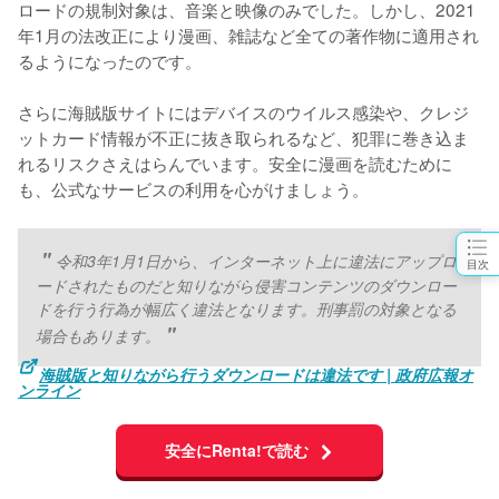
ロードの規制対象は、音楽と映像のみでした。しかし、2021
年1月の法改正により漫画、雑誌など全ての著作物に適用され
るようになったのです。
さらに海賊版サイトにはデバイスのウイルス感染や、クレジ
ットカード情報が不正に抜き取られるなど、犯罪に巻き込ま
れるリスクさえはらんでいます。安全に漫画を読むために
も、公式なサービスの利用を心がけましょう。
令和3年1月1日から、インターネット上に違法にアップロ
目次
ードされたものだと知りながら侵害コンテンツのダウンロー
ドを行う行為が幅広く違法となります。刑事罰の対象となる
場合もあります。
海賊版と知りながら行うダウンロードは違法です | 政府広報オ
ンライン
安全にRenta!で読む