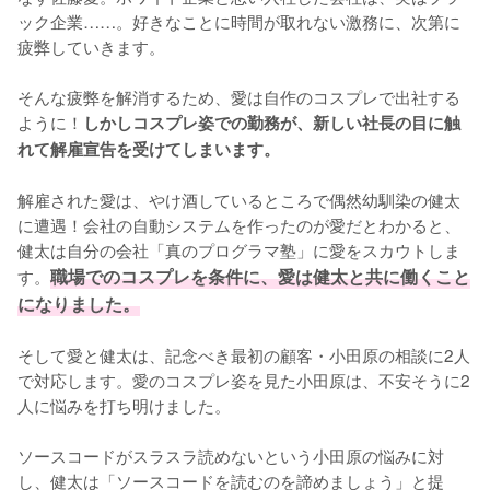
ック企業……。好きなことに時間が取れない激務に、次第に
疲弊していきます。

そんな疲弊を解消するため、愛は自作のコスプレで出社する
ように！
しかしコスプレ姿での勤務が、新しい社長の目に触
れて解雇宣告を受けてしまいます。
解雇された愛は、やけ酒しているところで偶然幼馴染の健太
に遭遇！会社の自動システムを作ったのが愛だとわかると、
健太は自分の会社「真のプログラマ塾」に愛をスカウトしま
す。
職場でのコスプレを条件に、愛は健太と共に働くこと
になりました。
そして愛と健太は、記念べき最初の顧客・小田原の相談に2人
で対応します。愛のコスプレ姿を見た小田原は、不安そうに2
人に悩みを打ち明けました。

ソースコードがスラスラ読めないという小田原の悩みに対
し、健太は「ソースコードを読むのを諦めましょう」と提