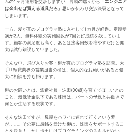
ムの1ヶ月運用を交渉しますが、言動の端々から
「エンジニア
思いが伝わり交渉決裂となって
は金出せば買える道具だろ」
しまいます。

一方、愛が真のプログラマ塾に入社して1カ月が経過。定期受
講が2人、無料体験の実施回数が7回と好成績を残していま
す。顧客の満足度も高く、あとは接客回数を増やすだけと健
太は試行錯誤していました。

そんな中、飛び入りお客・柳が真のプログラマ塾を訪問。大
手IT転職業界の営業担当の柳は、個人的なお願いがあると健
太に相談を持ち掛けます。

柳のお願いとは、派遣社員・洙田(30歳)を育ててほしいとの
こと。最低賃金以下である洙田は、パートの母親と共働きで
何とか生活する現状です。

そんな洙田ですが、母親をハワイに連れて行くという夢
が……。その夢に感銘を受けた柳は、洙田をサポートするこ
とを決意！しかし洙田にはプログラミングのスキルがない