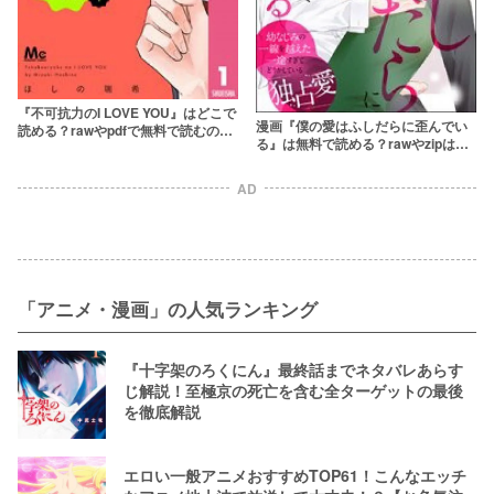
『不可抗力のI LOVE YOU』はどこで
漫画『僕の愛はふしだらに歪んでい
読める？rawやpdfで無料で読むのは
る』は無料で読める？rawやzipは危
危険！
険！アプリやサービスを調査！【永
井グミ】
AD
「アニメ・漫画」の人気ランキング
『十字架のろくにん』最終話までネタバレあらす
じ解説！至極京の死亡を含む全ターゲットの最後
を徹底解説
エロい一般アニメおすすめTOP61！こんなエッチ