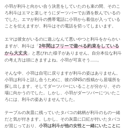
小羽が利斗と向かい合う決意をしていたのも束の間、そのこ
ろ利斗はエマと楽しそうにダーツバーでお酒を飲んでいるの
でした。エマが利斗の携帯電話に小羽から着信が入っている
ことを伝えますが、利斗はその電話を切ってしまいます。

エマは彼女がいるのに遊ぶなんて悪いやつと利斗をからかい
ますが、利斗は「
2年間はフリーで遊べる約束をしている
から大丈夫
」と悪びれた様子がありません。自分本位な利斗
の考え方は頭にきますよね。小羽が可哀そう......。

そんな中、小羽は自宅に戻りますが利斗の姿はありません。
小羽は利斗と話し合うために、彼のSNSの投稿から居場所を
探し出します。そしてダーツバーにいることが分かり、その
場に向かうのでした。しかし、小羽がダーツバーについたこ
ろには、利斗の姿ありませんでした。

テーブルの灰皿に残っていたタバコの銘柄が利斗のもの一緒
だと気が付きます。しかし、その灰皿に口紅が付いたタバコ
が混じっており、
小羽は利斗が他の女性と一緒にいたことに