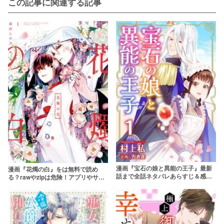
この記事に関連する記事
漫画『宝石の娘と異能の王子』最新
漫画『花燭の白』をは無料で読め
話まで全話ネタバレあらすじ＆感
る？rawやzipは危険！アプリやサー
想！王子とメイドのラブファンタジ
ビスを調査！【高山しのぶ】
ー