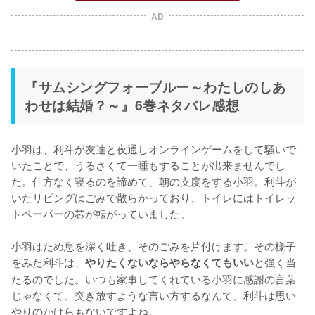
AD
『サムシングフォーブルー～わたしのしあ
わせは結婚？～』6巻ネタバレ感想
小羽は、利斗が友達と夜通しオンラインゲームをして騒いで
いたことで、うるさくて一睡もすることが出来ませんでし
た。仕方なく寝るのを諦めて、朝の支度をする小羽。利斗が
いたリビングはごみで散らかっており、トイレにはトイレッ
トペーパーの芯が転がっていました。

小羽はため息を深く吐き、そのごみを片付けます。その様子
をみた利斗は、
と強く当
やりたくないならやらなくてもいい
たるのでした。いつも家事してくれている小羽に感謝の言葉
じゃなくて、突き放すような言い方するなんて、利斗は思い
やりのかけらもないですよね。
