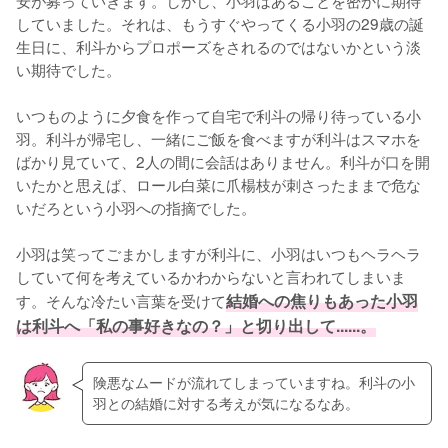
していました。それは、もうすぐやってくる小羽の29歳の誕
生日に、利斗からプロポーズをされるのではないかという淡
い期待でした。

いつものように夕食を作って自宅で利斗の帰り待っている小
羽。利斗が帰宅し、一緒にご飯を食べますが利斗はスマホを
ばかり見ていて、2人の間に会話はありません。利斗が口を開
いたかと思えば、ロール白菜に爪楊枝が刺さったままで危な
いだろという小羽への指摘でした。

小羽は笑ってごまかしますが利斗に、小羽はいつもヘラヘラ
していて何を考えているかわからないと言われてしまいま
す。そんな冷たい言葉を受けて
結婚への焦りもあった小羽
は利斗へ「私の事好きなの？」と切り出して......。
険悪なムードが流れてしまっていますね。利斗の小
羽との結婚に対する考えが気になるなあ。