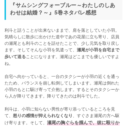
『サムシングフォーブルー～わたしのしあ
わせは結婚？～』5巻ネタバレ感想
利斗と話うことが出来ないままで、肩を落としていた小羽。
気晴らしに散歩に出かけた道中であの花屋に立ち寄り、店員
の瀬尾とも利斗のことを話せたことで、少し元気を取り戻し
ます。そしてそんな小羽を気遣って、
瀬尾が小羽を自宅まで
ことになります。瀬尾はどこまでも優しいですよ
歩いて送る
ね。

自宅へ向かっていると、一台のタクシーが小羽の近くを通っ
たため、バランスを崩し転倒してしまいます。瀬尾は倒れた
小羽のもとに駆け寄って介抱します。するとそのタクシーか
ら人が降りてきます。降りてきたのは利斗でした。

利斗は、小羽に知らない男性が寄り添っているところを見
て、
、すぐさま瀬尾の方へ駆
怒りの感情が抑えられなくなり
け寄ります。そして、
瀬尾の胸ぐらを掴んで、彼に殴りか