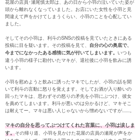
花屋の店員･瀬尾慎太郎は、あの日から小羽の泣いていた姿が
頭から離れなくなっていました。お店にいた女性を小羽と見
間違えて声をかけてしまうくらい、小羽のことを心配してい
ました。

そしてその小羽は、利斗のSNSの投稿を見ていたときにある
投稿に目を疑います。その投稿を見て、
自分の心の奥底で、
いつも
今までになかったある感情に気が付いてしまいます。
違う小羽の様子に勘付いたマキが、退社後に小羽を飲みに誘
います。

小羽を慰めようと飲みに誘ったマキでしたが、小羽の話を聞
いて利斗の言動に怒りを覚えます。そしてお酒が入り酔いの
回ったマキは、思わずその怒りの矛先を小羽にぶつけ、彼女
を責めてしまいます。利斗が悪いのは分かるけど、マキそこ
は耐えてー。マキは悪い人じゃないから憎めないですが......。

マキの自分を思ってぶつけてくれた言葉に、小羽は涙しま
す。
その帰り道、小羽を見かけた花屋の店員の瀬尾が声をか