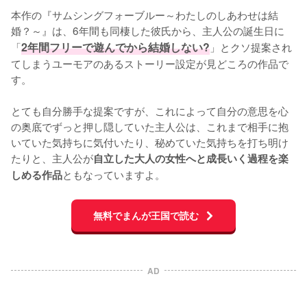
本作の『サムシングフォーブルー～わたしのしあわせは結
婚？～』は、6年間も同棲した彼氏から、主人公の誕生日に
「
2年間フリーで遊んでから結婚しない?
」とクソ提案され
てしまうユーモアのあるストーリー設定が見どころの作品で
す。

とても自分勝手な提案ですが、これによって自分の意思を心
の奥底でずっと押し隠していた主人公は、これまで相手に抱
いていた気持ちに気付いたり、秘めていた気持ちを打ち明け
たりと、主人公が
自立した大人の女性へと成長いく過程を楽
ともなっていますよ。
しめる作品
無料でまんが王国で読む
AD