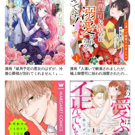
漫画『破局予定の悪女のはずが、冷
漫画『人違いで解雇されましたが、
徹公爵様が別れてくれません！』の
極上御曹司に拾われ溺愛されたので
ネタバレあらすじを紹介！rawを使
幸せです！』は全巻無料で読める？
わず無料で読む方法はある？
アプリやサービスを調査！【本多夏
巳】