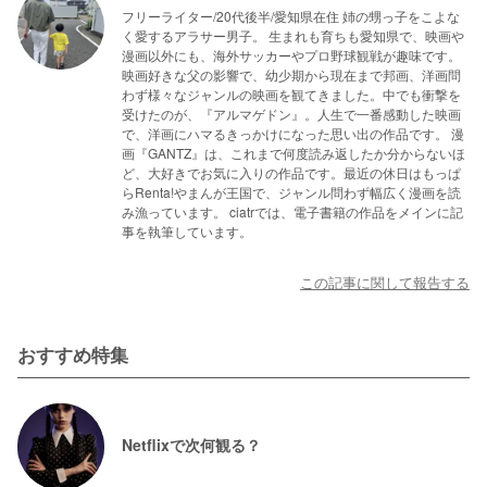
フリーライター/20代後半/愛知県在住 姉の甥っ子をこよな
く愛するアラサー男子。 生まれも育ちも愛知県で、映画や
漫画以外にも、海外サッカーやプロ野球観戦が趣味です。
映画好きな父の影響で、幼少期から現在まで邦画、洋画問
わず様々なジャンルの映画を観てきました。中でも衝撃を
受けたのが、『アルマゲドン』。人生で一番感動した映画
で、洋画にハマるきっかけになった思い出の作品です。 漫
画『GANTZ』は、これまで何度読み返したか分からないほ
ど、大好きでお気に入りの作品です。最近の休日はもっぱ
らRenta!やまんが王国で、ジャンル問わず幅広く漫画を読
み漁っています。 ciatrでは、電子書籍の作品をメインに記
事を執筆しています。
この記事に関して報告する
おすすめ特集
Netflixで次何観る？