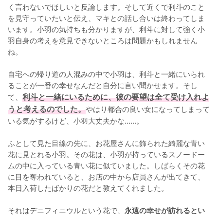
く言わないでほしいと反論します。そして近くで利斗のこと
を見守っていたいと伝え、マキとの話し合いは終わってしま
います。小羽の気持ちも分かりますが、利斗に対して強く小
羽自身の考えを意見できないところは問題かもしれません
ね。

自宅への帰り道の人混みの中で小羽は、利斗と一緒にいられ
ることが一番の幸せなんだと自分に言い聞かせます。そし
て、
利斗と一緒にいるために、彼の要望は全て受け入れよ
うと考えるのでした。
やはり都合の良い女になってしまって
いる気がするけど、小羽大丈夫かな......。

ふとして見た目線の先に、お花屋さんに飾られた綺麗な青い
花に見とれる小羽。その花は、小羽が持っているスノードー
ムの中に入っている青い花に似ていました。しばらくその花
に目を奪われていると、お店の中から店員さんが出てきて、
本日入荷したばかりの花だと教えてくれました。

それはデニフィニウルという花で、
永遠の幸せが訪れるとい