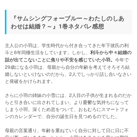
『サムシングフォーブルー～わたしのしあ
わせは結婚？～』1巻ネタバレ感想
主人公の小羽は、学生時代から付き合ってきた年下彼氏の利
斗と6年同棲生活をしています。しかし、
利斗から中々結婚の
今年で
話が出てこないことに焦りや不安を感じていた小羽。
29歳になる小羽は、母親から自分の年齢を考えてそろそろ結
婚しないといけないのだから、2人でしっかり話し合いなさい
と発破をかけられます。

さらに小羽の姉妹の小雪には、2人目の子供が生まれるのだか
らと引き合いに出されてしまい、より憂鬱な気持ちになって
しまう小羽。深くため息をついて、おもむろにスマートフォ
ンのカレンダーで、自分の誕生日を見つめるのでした。

母親の言葉通り、年齢を重ねていく自分に対して日に日に不
安が募っていきます。しかし、小羽はあることを密かに期待