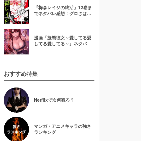
『梅森レイジの終活』12巻ま
でネタバレ感想！グロさはど
れくらい？漫画rawで無料で読
むのは危険
漫画『擬態彼女～愛してる愛
してる愛してる～』ネタバレ
全話＆美咲の正体考察！結末
予想と無料で読む方法
おすすめ特集
Netflixで次何観る？
マンガ・アニメキャラの強さ
ランキング