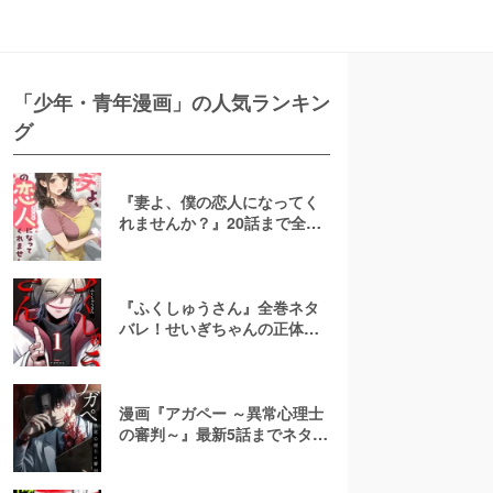
「少年・青年漫画」の人気ランキン
グ
『妻よ、僕の恋人になってく
れませんか？』20話まで全話
ネタバレ！NTRなし再構築ハ
ッピーエンド
『ふくしゅうさん』全巻ネタ
バレ！せいぎちゃんの正体・
結末を予想！無料で読める？
漫画『アガペー ～異常心理士
の審判～』最新5話までネタバ
レ！無料で読める？rawやpdf
で読むのはやめよう