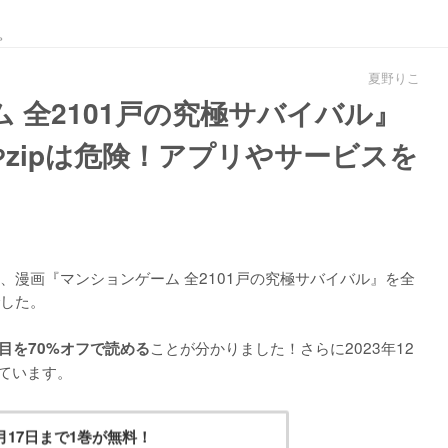
。
夏野りこ
 全2101戸の究極サバイバル』
やzipは危険！アプリやサービスを
漫画『マンションゲーム 全2101戸の究極サバイバル』を
全
した。
ことが分かりました！さらに2023年12
目を70%オフで読める
しています。
2月17日まで1巻が無料！