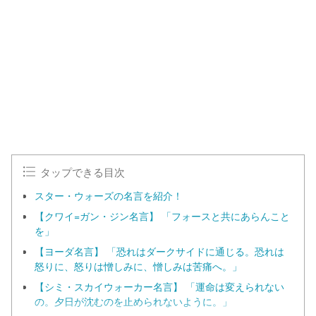
n
d
m
e
u
d
t
:
e
1
0
0
.
0
0
%
タップできる目次
スター・ウォーズの名言を紹介！
【クワイ=ガン・ジン名言】 「フォースと共にあらんこと
を」
【ヨーダ名言】 「恐れはダークサイドに通じる。恐れは
怒りに、怒りは憎しみに、憎しみは苦痛へ。」
【シミ・スカイウォーカー名言】 「運命は変えられない
の。夕日が沈むのを止められないように。」