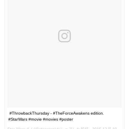
#ThrowbackThursday - #TheForceAwakens edition. 
#StarWars #movie #movies #poster
Star Warsさん(@starwars)がシェアした投稿 -
2015 12月 10 10:27午前 PST