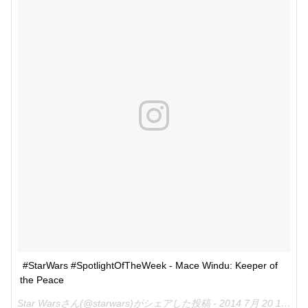
#StarWars #SpotlightOfTheWeek - Mace Windu: Keeper of 
the Peace
Star Warsさん(@starwars)がシェアした投稿 -
2014 7月 20 11:59午前 PDT