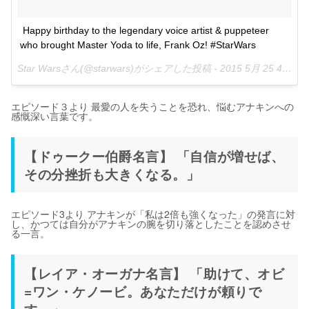
Happy birthday to the legendary voice artist & puppeteer 
who brought Master Yoda to life, Frank Oz! #StarWars
Star Warsさん(@starwars)がシェアした投稿 -
2015 5月 25 4:23午後 PDT
エピソード３より 最愛の人を失うことを恐れ、悩むアナキンへの
感慨深い言葉です。
【ドゥークー伯爵名言】 「自信が増せば、
その分挫折も大きくなる。」
エピソード3より アナキンが「私は2倍も強くなった」の発言に対
し、かつては自分がアナキンの腕を切り落としたことを認めさせ
る一言。
【レイア・オーガナ名言】 「助けて、オビ
=ワン・ケノービ。あなただけが頼りで
す。」