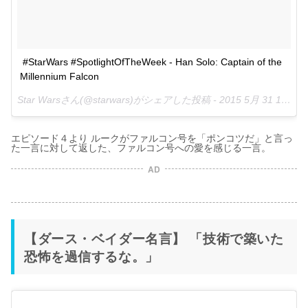
#StarWars #SpotlightOfTheWeek - Han Solo: Captain of the 
Millennium Falcon
Star Warsさん(@starwars)がシェアした投稿 -
2015 5月 31 1:58午後 PDT
エピソード４より ルークがファルコン号を「ポンコツだ」と言っ
た一言に対して返した、ファルコン号への愛を感じる一言。
AD
【ダース・ベイダー名言】 「技術で築いた
恐怖を過信するな。」