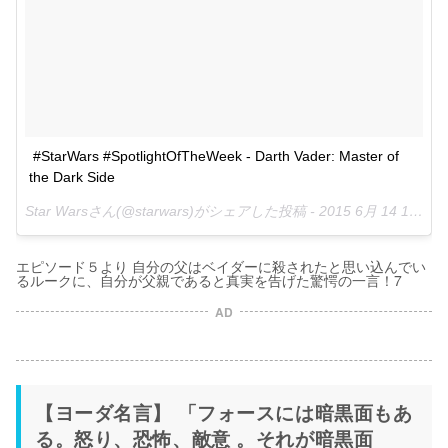
#StarWars #SpotlightOfTheWeek - Darth Vader: Master of 
the Dark Side
Star Warsさん(@starwars)がシェアした投稿 -
2015 6月 14 12:30午後 PDT
エピソード５より 自分の父はベイダーに殺されたと思い込んでい
るルークに、自分が父親であると真実を告げた驚愕の一言！7
AD
【ヨーダ名言】 「フォースには暗黒面もあ
る。怒り、恐怖、敵意 。それが暗黒面