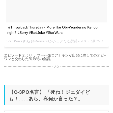
#ThrowbackThursday - More like Obi-Wondering Kenobi, 
right? #Sorry #BadJoke #StarWars
Star Warsさん(@starwars)がシェアした投稿 -
2015 3月 19 10:42午前 PDT
エピソード２より ナブーへ発つアナキンが出発に際してのオビ=
ワンと交わした師弟間の会話。
AD
【C-3PO名言】 「死ね！ジェダイど
も！……あら、私何か言った？」