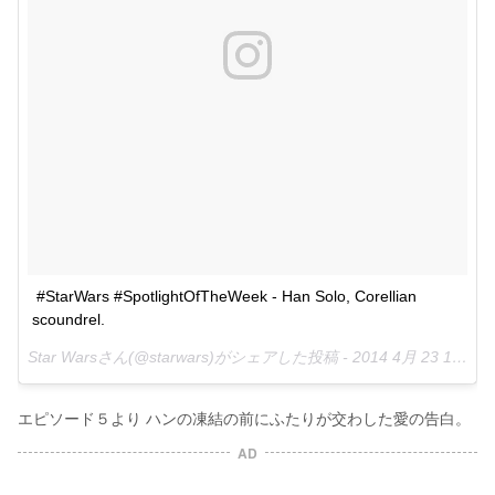
#StarWars #SpotlightOfTheWeek - Han Solo, Corellian 
scoundrel.
Star Warsさん(@starwars)がシェアした投稿 -
2014 4月 23 12:43午後 PDT
エピソード５より ハンの凍結の前にふたりが交わした愛の告白。
AD