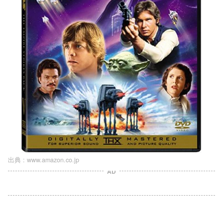
出典 :
www.amazon.co.jp
AD
L
o
/
U
a