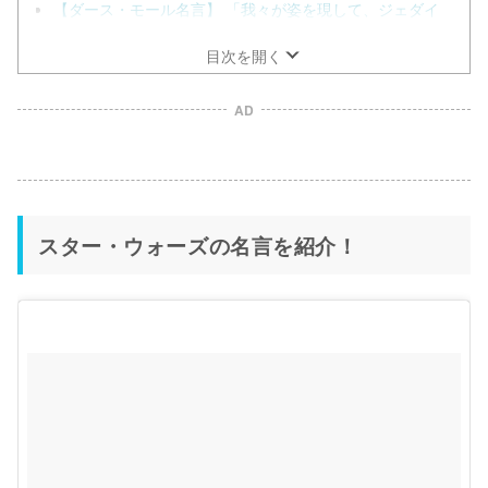
【ダース・モール名言】 「我々が姿を現して、ジェダイ
に念願の復讐を。」
目次を開く
AD
スター・ウォーズの名言を紹介！