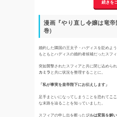
続きを
漫画『やり直し令嬢は竜帝
巻)
婚約した隣国の王太子・ハディスを貶めよう
もともとハディスの婚約者候補だったスフィ
突如襲撃されたスフィアと共に閉じ込められ
と共に状況を整理することに。

カミラ
「私が事実を皇帝陛下にお伝えします」
足手まといになってしまうことを恐れて
ここ
な末路を辿ることを知っていました。

スフィアの申し出を断った
ジルは変装を解い