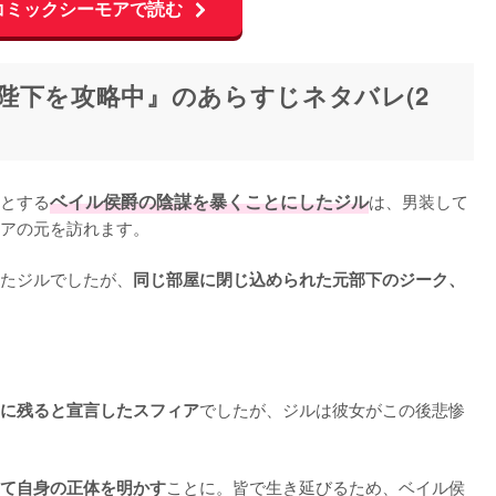
コミックシーモアで読む
陛下を攻略中』のあらすじネタバレ(2
とする
ベイル侯爵の陰謀を暴くことにしたジル
は、男装して
アの元を訪れます。

たジルでしたが、
同じ部屋に閉じ込められた元部下のジーク、
でしたが、ジルは彼女がこの後悲惨
に残ると宣言したスフィア
ことに。皆で生き延びるため、ベイル侯
て自身の正体を明かす