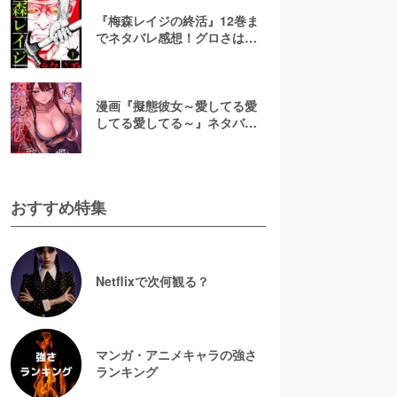
『梅森レイジの終活』12巻ま
でネタバレ感想！グロさはど
れくらい？漫画rawで無料で読
むのは危険
漫画『擬態彼女～愛してる愛
してる愛してる～』ネタバレ
全話＆美咲の正体考察！結末
予想と無料で読む方法
おすすめ特集
Netflixで次何観る？
マンガ・アニメキャラの強さ
ランキング