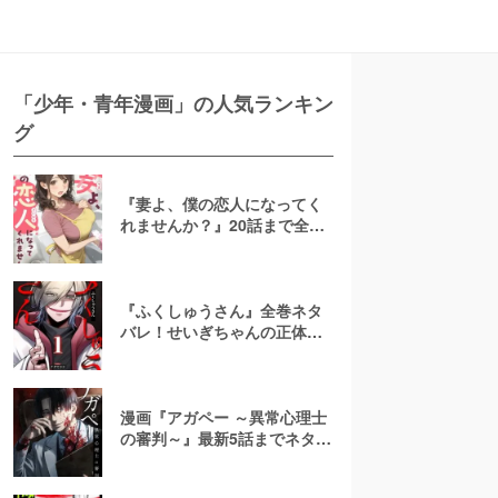
「少年・青年漫画」の人気ランキン
グ
『妻よ、僕の恋人になってく
れませんか？』20話まで全話
ネタバレ！NTRなし再構築ハ
ッピーエンド
『ふくしゅうさん』全巻ネタ
バレ！せいぎちゃんの正体・
結末を予想！無料で読める？
漫画『アガペー ～異常心理士
の審判～』最新5話までネタバ
レ！無料で読める？rawやpdf
で読むのはやめよう