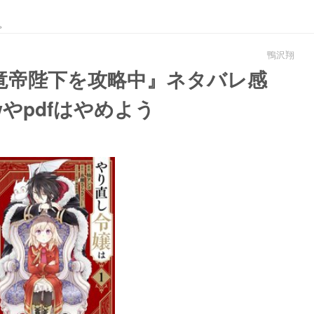
。
鴨沢翔
竜帝陛下を攻略中』ネタバレ感
やpdfはやめよう