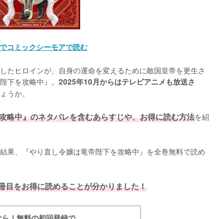
でコミックシーモアで読む
したヒロインが、自身の運命を変えるために敵国皇帝を更生さ
陛下を攻略中』。
2025年10月からはテレビアニメも放送さ
ょうか。

攻略中』のネタバレを含むあらすじや、お得に読む方法
を紹
結果、『やり直し令嬢は竜帝陛下を攻略中』を全巻無料で読め
1冊目をお得に読めることが分かりました！
なら！無料の初回登録で