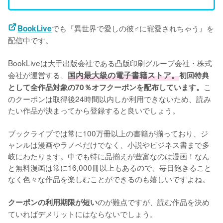
でも『異世界で愛しの彼♂に寵愛されちゃう』を
BookLive
配信中です。
BookLiveは大手出版会社である凸版印刷グループ会社・株式
会社が運営する、
国内最大級の電子書籍ストア。
初回特典
こ
として全作品対象の70％オフクーポンを配布しています。
のクーポンは取得後24時間以内しか利用できないため、読み
たい作品が決まってから登録すると良いでしょう。
ブックライブでは常に100万冊以上の書籍が揃っており、ジ
ャンルは漫画やラノベだけでなく、小説やビジネス書まで多
岐にわたります。中でも特に品揃えが豊富なのは漫画！なん
と無料漫画は常に16,000冊以上もあるので、毎日飽きること
なく色々な作品を楽しむことができるのも嬉しいですよね。
のが難点ですが、読む作品を決め
クーポンの利用期限が短い
ていればデメリットにはならないでしょう。