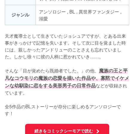
アンソロジー , BL , 異世界ファンタジー ,
ジャンル
溺愛
天才魔導士として生きていたジョシュアですが、とある出来
事がきっかけで記憶を失います。そして次に目を覚ました時
には、親しかったアンドリューのことさえも忘れていまし
た。しかし徐々に彼の人柄に惹かれていき……。

そんな「目が覚めたら既婚者でした。」の他、
魔族の王と平
凡なコウモリの魔族の恋愛を描いた作品や、寡黙でイケメ
ンな幼馴染に恋をする美形男子の日常作品
などが収録され
ています。

全5作品のBLストーリーが存分に楽しめるアンソロジーで
す！
続きをコミックシーモアで読む