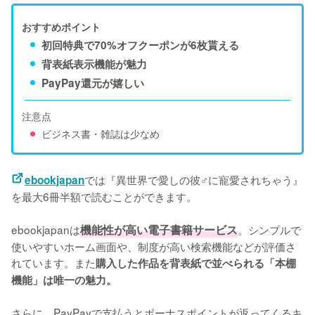
おすすめポイント
初回特典で70%オフクーポンが6枚貰える
背表紙表示機能が魅力
PayPay還元が嬉しい
注意点
ビジネス書・雑誌は少なめ
では『異世界で愛しの彼♂に寵愛されちゃう』
ebookjapan
を最大6冊半額で読むことができます。
ebookjapanは
機能性が高い電子書籍サービス
。シンプルで
使いやすいホーム画面や、制度が高い検索機能などが評価さ
れています。また
購入した作品を背表紙で並べられる「本棚
機能」は唯一の魅力。
さらに、PayPayで支払うとボーナスポイントが返ってくるキ