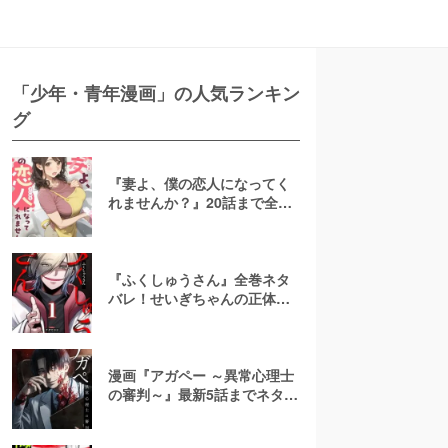
「少年・青年漫画」の人気ランキン
グ
『妻よ、僕の恋人になってく
れませんか？』20話まで全話
ネタバレ！NTRなし再構築ハ
ッピーエンド
『ふくしゅうさん』全巻ネタ
バレ！せいぎちゃんの正体・
結末を予想！無料で読める？
漫画『アガペー ～異常心理士
の審判～』最新5話までネタバ
レ！無料で読める？rawやpdf
で読むのはやめよう