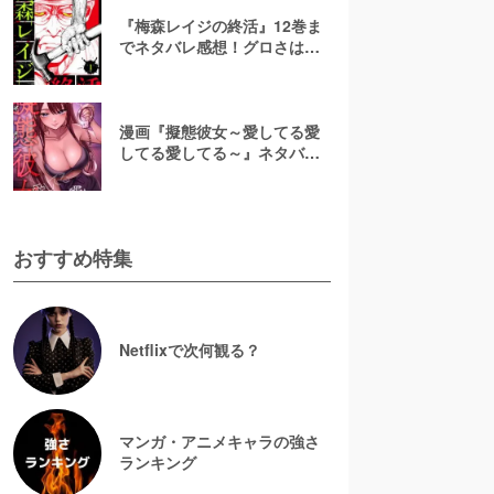
『梅森レイジの終活』12巻ま
でネタバレ感想！グロさはど
れくらい？漫画rawで無料で読
むのは危険
漫画『擬態彼女～愛してる愛
してる愛してる～』ネタバレ
全話＆美咲の正体考察！結末
予想と無料で読む方法
おすすめ特集
Netflixで次何観る？
マンガ・アニメキャラの強さ
ランキング