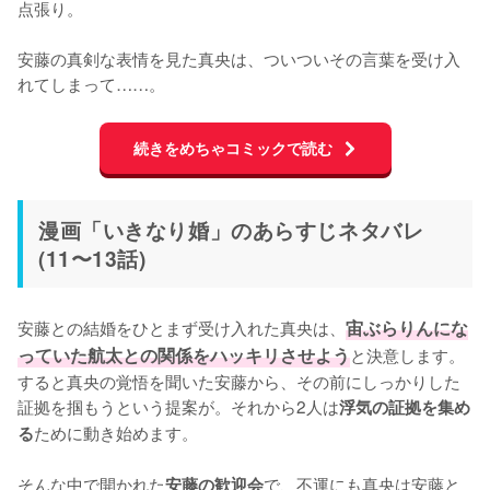
点張り。

安藤の真剣な表情を見た真央は、ついついその言葉を受け入
れてしまって……。
続きをめちゃコミックで読む
漫画「いきなり婚」のあらすじネタバレ
(11〜13話)
安藤との結婚をひとまず受け入れた真央は、
宙ぶらりんにな
っていた航太との関係をハッキリさせよう
と決意します。
すると真央の覚悟を聞いた安藤から、その前にしっかりした
証拠を掴もうという提案が。それから2人は
浮気の証拠を集め
ために動き始めます。

る
そんな中で開かれた
で、不運にも真央は安藤と
安藤の歓迎会