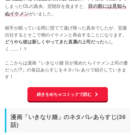
しまったOLの真央。翌朝目を覚ますと、
目の前には見知ら
ぬイケメン
がいました。

相手が眠っている間に慌てて逃げ帰った真央でしたが、翌週
出社するとそこで例のイケメンと再会することになります。
らし
どうやら彼は新しくやってきた直属の上司だった
く……！？

ここからは漫画『いきなり婚 目が覚めたらイケメン上司の妻
だった!?』の各話あらすじをネタバレありで紹介していきま
す！
続きをめちゃコミックで読む
漫画「いきなり婚」のネタバレあらすじ(36
話)