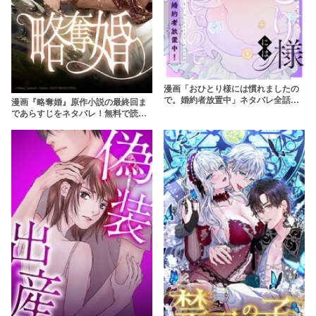
漫画「おひとり様には慣れましたの
で。婚約者放置中」ネタバレ全話＆
漫画『略奪婚』原作小説の最終回ま
結末！第2部はいつから？完結して
であらすじをネタバレ！無料で読む
る？無料で読む方法も
方法はある？完全版との違いは？