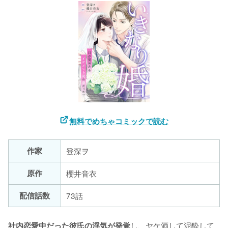
無料でめちゃコミックで読む
作家
登深ヲ
原作
櫻井音衣
配信話数
73話
し、ヤケ酒して泥酔して
社内恋愛中だった彼氏の浮気が発覚