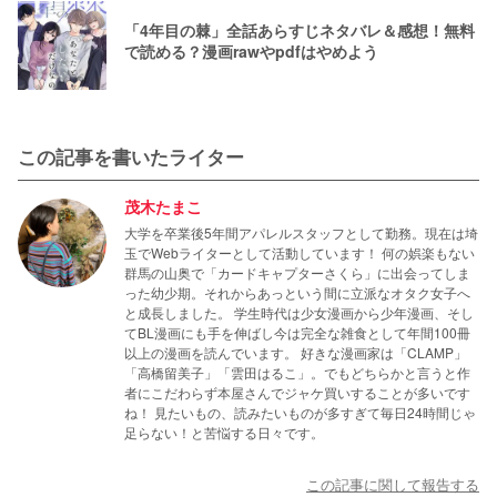
「4年目の棘」全話あらすじネタバレ＆感想！無料
で読める？漫画rawやpdfはやめよう
この記事を書いたライター
茂木たまこ
大学を卒業後5年間アパレルスタッフとして勤務。現在は埼
玉でWebライターとして活動しています！ 何の娯楽もない
群馬の山奥で「カードキャプターさくら」に出会ってしま
った幼少期。それからあっという間に立派なオタク女子へ
と成長しました。 学生時代は少女漫画から少年漫画、そし
てBL漫画にも手を伸ばし今は完全な雑食として年間100冊
以上の漫画を読んでいます。 好きな漫画家は「CLAMP」
「高橋留美子」「雲田はるこ」。でもどちらかと言うと作
者にこだわらず本屋さんでジャケ買いすることが多いです
ね！ 見たいもの、読みたいものが多すぎて毎日24時間じゃ
足らない！と苦悩する日々です。
この記事に関して報告する