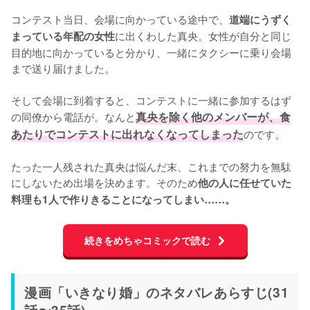
コンテスト当日、会場に向かっている途中で、
道端にうずく
に出くわした真央。女性が自分と同じ
まっている年配の女性
目的地に向かっていると分かり、一緒にタクシーに乗り会場
まで送り届けました。

そして会場に到着すると、コンテストに一緒に参加するはず
の同僚から電話が。なんと
真央を除く他のメンバーが、食
あたりでコンテストに出れなくなってしまった
のです。

たった一人残された真央は悩んだ末、これまでの努力を無駄
にしないため出場を決めます。そのため
他の人に任せていた
料理も1人で作りきることになってしまい……。
続きをめちゃコミックで読む
漫画「いきなり婚」のネタバレあらすじ(31
話〜35話)