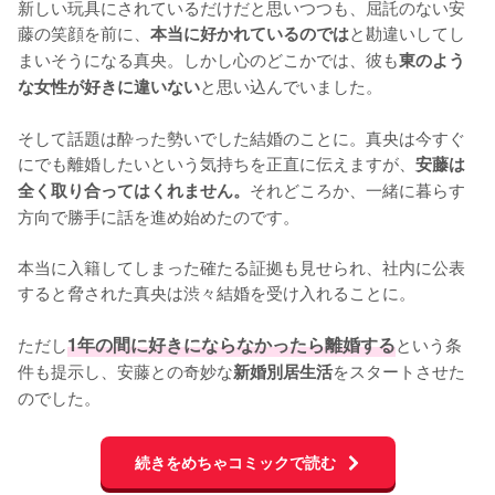
新しい玩具にされているだけだと思いつつも、屈託のない安
藤の笑顔を前に、
と勘違いしてし
本当に好かれているのでは
まいそうになる真央。しかし心のどこかでは、彼も
東のよう
と思い込んでいました。

な女性が好きに違いない
そして話題は酔った勢いでした結婚のことに。真央は今すぐ
にでも離婚したいという気持ちを正直に伝えますが、
安藤は
それどころか、一緒に暮らす
全く取り合ってはくれません。
方向で勝手に話を進め始めたのです。

本当に入籍してしまった確たる証拠も見せられ、社内に公表
すると脅された真央は渋々結婚を受け入れることに。

ただし
1年の間に好きにならなかったら離婚する
という条
件も提示し、安藤との奇妙な
をスタートさせた
新婚別居生活
のでした。
続きをめちゃコミックで読む