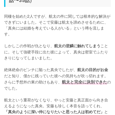
同棲を始めた2人ですが、航太の件に関しては根本的な解決が
できずにいました。そこで安藤は航太を諦めさせるために、
「真央には結婚を考えている人がいる」という噂を流しま
す。

しかしこの作戦が仇となり、
こと
航太の逆鱗に触れてしまう
に。そして強硬手段に出た彼によって、真央は密室でふたり
きりになってしまいました。

絶体絶命のピンチに陥った真央でしたが、
航太の目的がお金
だと知り、僅かに残っていた彼への気持ちが吹っ切れます。
さらに予想外の東の助けもあり、
航太と完全に決別できた
の
でした。

航太という重荷がなくなり、やっと安藤と真正面から向き合
えるようになった真央。安藤も珍しく本音を語ってくれ、
と
「真央のように深い仲になりたいと思った人は初めてだ」