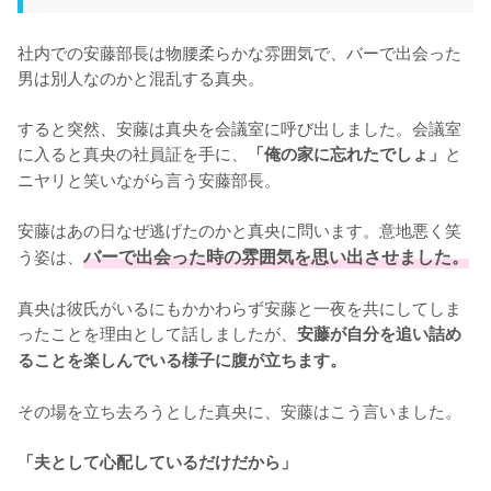
社内での安藤部長は物腰柔らかな雰囲気で、バーで出会った
男は別人なのかと混乱する真央。

すると突然、安藤は真央を会議室に呼び出しました。会議室
に入ると真央の社員証を手に、
と
「俺の家に忘れたでしょ」
ニヤリと笑いながら言う安藤部長。

安藤はあの日なぜ逃げたのかと真央に問います。意地悪く笑
う姿は、
バーで出会った時の雰囲気を思い出させました。
真央は彼氏がいるにもかかわらず安藤と一夜を共にしてしま
ったことを理由として話しましたが、
安藤が自分を追い詰め
ることを楽しんでいる様子に腹が立ちます。
その場を立ち去ろうとした真央に、安藤はこう言いました。

「夫として心配しているだけだから」