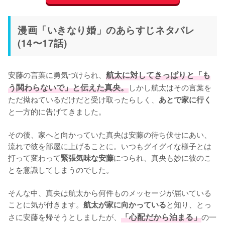
漫画「いきなり婚」のあらすじネタバレ
(14〜17話)
安藤の言葉に勇気づけられ、
航太に対してきっぱりと「も
う関わらないで」と伝えた真央。
しかし航太はその言葉を
ただ拗ねているだけだと受け取ったらしく、
あとで家に行く
と一方的に告げてきました。

その後、家へと向かっていた真央は安藤の待ち伏せにあい、
流れで彼を部屋に上げることに。いつもグイグイな様子とは
打って変わって
につられ、真央も妙に彼のこ
緊張気味な安藤
とを意識してしまうのでした。

そんな中、真央は航太から何件ものメッセージが届いている
ことに気が付きます。
と知り、とっ
航太が家に向かっている
さに安藤を帰そうとしましたが、
「心配だから泊まる」
の一