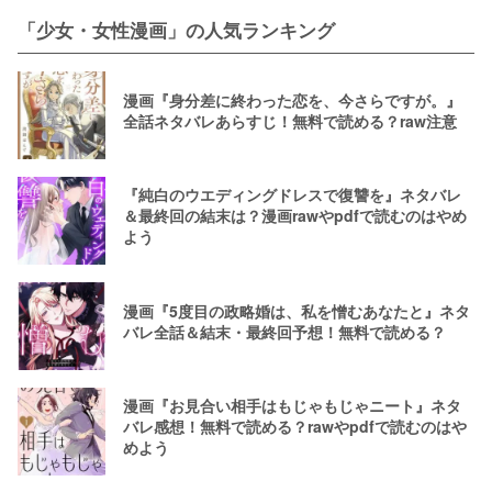
「少女・女性漫画」の人気ランキング
漫画『身分差に終わった恋を、今さらですが。』
全話ネタバレあらすじ！無料で読める？raw注意
『純白のウエディングドレスで復讐を』ネタバレ
＆最終回の結末は？漫画rawやpdfで読むのはやめ
よう
漫画『5度目の政略婚は、私を憎むあなたと』ネタ
バレ全話＆結末・最終回予想！無料で読める？
漫画『お見合い相手はもじゃもじゃニート』ネタ
バレ感想！無料で読める？rawやpdfで読むのはや
めよう