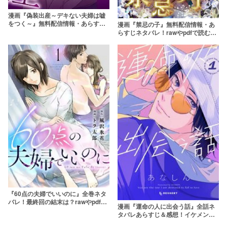
漫画『偽装出産～デキない夫婦は嘘
をつく～』無料配信情報・あらすじ
漫画『禁忌の子』無料配信情報・あ
ネタバレ！rawやpdfで読むのはやめ
らすじネタバレ！rawやpdfで読むの
よう
はやめよう
『60点の夫婦でいいのに』全巻ネタ
バレ！最終回の結末は？rawやpdfで
漫画『運命の人に出会う話』全話ネ
無料で読むのはやめよう
タバレあらすじ＆感想！イケメンに
胸キュンが止まらない！