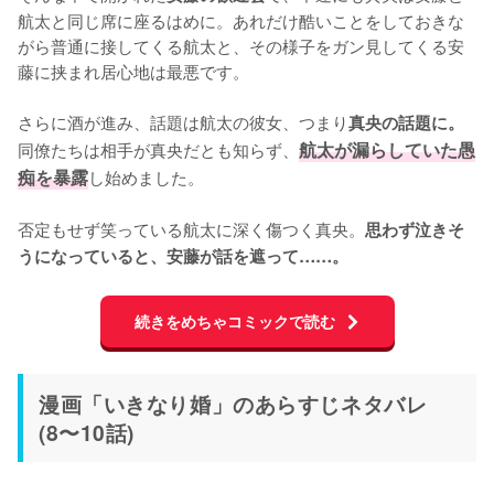
航太と同じ席に座るはめに。あれだけ酷いことをしておきな
がら普通に接してくる航太と、その様子をガン見してくる安
藤に挟まれ居心地は最悪です。

さらに酒が進み、話題は航太の彼女、つまり
真央の話題に。
同僚たちは相手が真央だとも知らず、
航太が漏らしていた愚
痴を暴露
し始めました。

否定もせず笑っている航太に深く傷つく真央。
思わず泣きそ
うになっていると、安藤が話を遮って……。
続きをめちゃコミックで読む
漫画「いきなり婚」のあらすじネタバレ
(8〜10話)