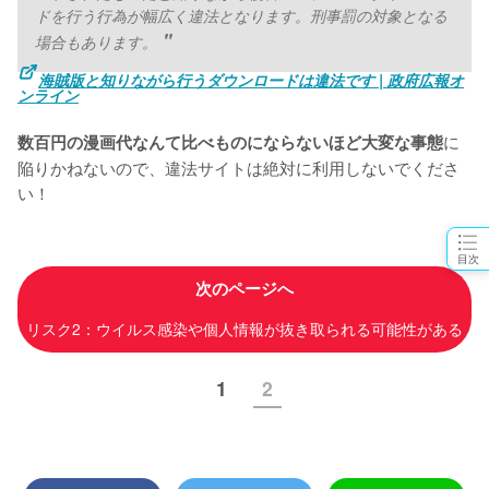
ドを行う行為が幅広く違法となります。刑事罰の対象となる
場合もあります。
海賊版と知りながら行うダウンロードは違法です | 政府広報オ
ンライン
に
数百円の漫画代なんて比べものにならないほど大変な事態
陥りかねないので、違法サイトは絶対に利用しないでくださ
い！
目次
次のページへ
リスク2：ウイルス感染や個人情報が抜き取られる可能性がある
1
2