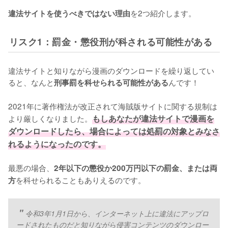
を2つ紹介します。
違法サイトを使うべきではない理由
リスク1：罰金・懲役刑が科される可能性がある
違法サイトと知りながら漫画のダウンロードを繰り返してい
ると、なんと
んです！
刑事罰を科せられる可能性がある
2021年に著作権法が改正されて海賊版サイトに関する規制は
より厳しくなりました。
もしあなたが違法サイトで漫画を
ダウンロードしたら、場合によっては処罰の対象とみなさ
れるようになったのです。
最悪の場合、
2年以下の懲役か200万円以下の罰金、または両
を科せられることもありえるのです。
方
令和3年1月1日から、インターネット上に違法にアップロ
ードされたものだと知りながら侵害コンテンツのダウンロー