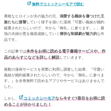
無料でコミックシーモアで読む
勇敢なヒロインが夫の協力の元、
溺愛する義妹を傷つけた王
していく様子を描いた漫画『可愛い義妹が婚約
族たちに復讐
破棄されたらしいので、今から「御礼」に参ります。』。最
強の夫婦が悪を徹底成敗していく
な作
痛快な制裁劇が魅力的
品です。

この記事では
本作をお得に読める電子書籍サービスや、作
品のあらすじなどを詳しく解説
していきます。
複数の漫画サービスを実際に利用し調査した結果、『可愛い
義妹が婚約破棄されたらしいので、今から「御礼」に参りま
す。』を全巻無料で読めるアプリやサービスはありませんで
した。
しかし、
コミックシーモア
なら今すぐ1冊目をお得に読
めることが分かりました！