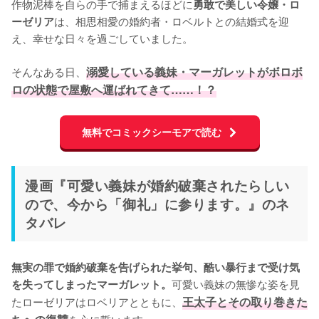
作物泥棒を自らの手で捕まえるほどに
勇敢で美しい令嬢・ロ
は、相思相愛の婚約者・ロベルトとの結婚式を迎
ーゼリア
え、幸せな日々を過ごしていました。

そんなある日、
溺愛している義妹・マーガレットがボロボ
ロの状態で屋敷へ運ばれてきて……！？
無料でコミックシーモアで読む
漫画『可愛い義妹が婚約破棄されたらしい
ので、今から「御礼」に参ります。』のネ
タバレ
無実の罪で婚約破棄を告げられた挙句、酷い暴行まで受け気
可愛い義妹の無惨な姿を見
を失ってしまったマーガレット。
たローゼリアはロベリアとともに、
王太子とその取り巻きた
を心に誓います。
