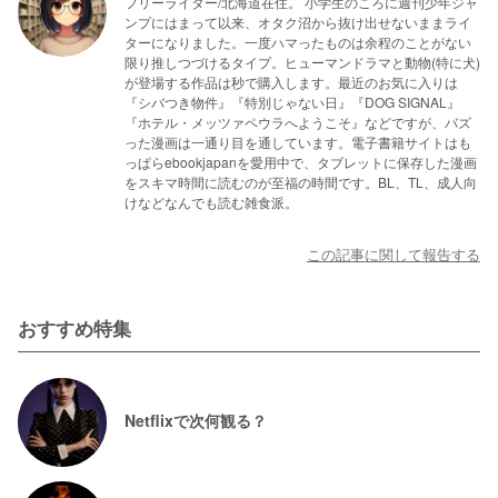
フリーライター/北海道在住。 小学生のころに週刊少年ジャ
ンプにはまって以来、オタク沼から抜け出せないままライ
ターになりました。一度ハマったものは余程のことがない
限り推しつづけるタイプ。ヒューマンドラマと動物(特に犬)
が登場する作品は秒で購入します。最近のお気に入りは
『シバつき物件』『特別じゃない日』『DOG SIGNAL』
『ホテル・メッツァペウラへようこそ』などですが、バズ
った漫画は一通り目を通しています。電子書籍サイトはも
っぱらebookjapanを愛用中で、タブレットに保存した漫画
をスキマ時間に読むのが至福の時間です。BL、TL、成人向
けなどなんでも読む雑食派。
この記事に関して報告する
おすすめ特集
Netflixで次何観る？