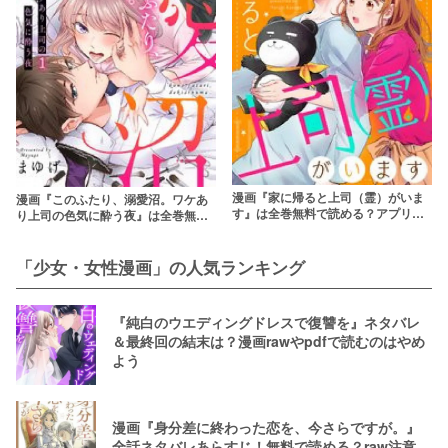
漫画『家に帰ると上司（霊）がいま
漫画『このふたり、溺愛沼。ワケあ
す』は全巻無料で読める？アプリや
り上司の色気に酔う夜』は全巻無料
サービスを調査！【かすがはるひ】
で読める？アプリやサービスを調
査！
「少女・女性漫画」の人気ランキング
『純白のウエディングドレスで復讐を』ネタバレ
＆最終回の結末は？漫画rawやpdfで読むのはやめ
よう
漫画『身分差に終わった恋を、今さらですが。』
全話ネタバレあらすじ！無料で読める？raw注意