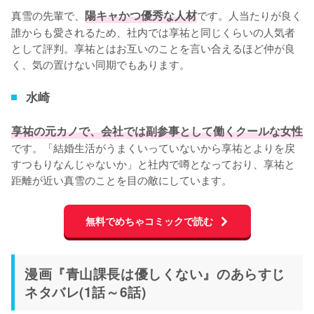
真雪の先輩で、
陽キャかつ優秀な人材
です。人当たりが良く
誰からも愛されるため、社内では享祐と同じくらいの人気者
として評判。享祐とはお互いのことを言い合えるほど仲が良
く、気の置けない同期でもあります。
水崎
享祐の元カノで、会社では副参事として働くクールな女性
です。「結婚生活がうまくいっていないから享祐とよりを戻
すつもりなんじゃないか」と社内で噂となっており、享祐と
距離が近い真雪のことを目の敵にしています。
無料でめちゃコミックで読む
漫画『青山課長は優しくない』のあらすじ
ネタバレ(1話～6話)