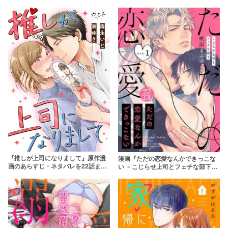
冷徹上司と恋愛下手部下との恋物語
らすじ＆感想！rawやpdfはやめよう
『推しが上司になりまして』原作漫
漫画『ただの恋愛なんかできっこな
画のあらすじ・ネタバレを22話ま
い －こじらせ上司とフェチな部下
で！10月に実写ドラマ化
－』は全巻無料で読める？アプリや
サービスを調査！【吹田まふゆ】