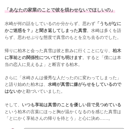
「あなたの家業のことで彼を煩わせないでほしいの」
水崎が何の話をしているのか分からず、思わず
「うちがなに
。水崎は多くを語
かご迷惑を？」と聞き返してしまった真雪
らず、思わせぶりな態度で真雪のもとを立ち去るのでした。

帰りに柏木と会った真雪は彼と飲みに行くことになり、
柏木
。すると「僕には本
に享祐との関係性について打ち明けます
当の恋人に見えるよ」と断言する柏木。

さらに「水崎さんは優秀な人だったのに変わってしまった」
と語り始めた柏木は、
水崎が真雪に嫌がらせをしているので
と勘づいていました。

はないか
そして、
いつも享祐は真雪のことを優しい目で見つめている
という柏木の言葉にほっと胸が温かくなるのを感じた真雪は
「とにかく享祐さんの帰りを待とう」と心に決め……。