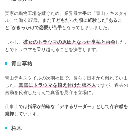
実家の織物工場を継ぐため、業界最大手の「青山テキスタイ
ル」で働く27歳。まだ
子どもだった頃に経験した“あるこ
となってしまいました。

と”がきっかけで恋愛が苦手
しかし、
彼女のトラウマの原因となった享祐と再会
したこ
とでトラウマを乗り越えることを決意します。
青山享祐
青山テキスタイルの次期社長で、長らく日本から離れていま
した。
真雪にトラウマを植え付けた張本人
ですが、過去の
言動を反省したうえで真雪を見守る立場に。

仕事上では
指示が的確な「デキるリーダー」として存在感を
しています。
発揮
柏木