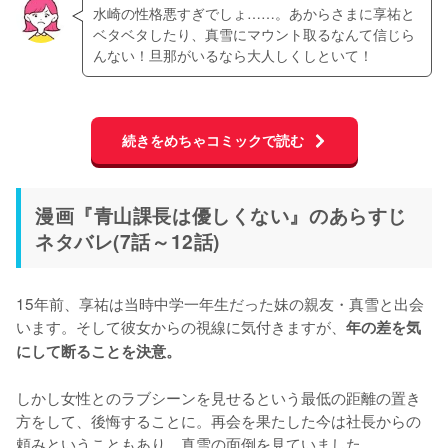
水崎の性格悪すぎでしょ……。あからさまに享祐と
ベタベタしたり、真雪にマウント取るなんて信じら
んない！旦那がいるなら大人しくしといて！
続きをめちゃコミックで読む
漫画『青山課長は優しくない』のあらすじ
ネタバレ(7話～12話)
15年前、享祐は当時中学一年生だった妹の親友・真雪と出会
います。そして彼女からの視線に気付きますが、
年の差を気
にして断ることを決意。
しかし女性とのラブシーンを見せるという最低の距離の置き
方をして、後悔することに。再会を果たした今は社長からの
頼みということもあり、真雪の面倒を見ていました。
