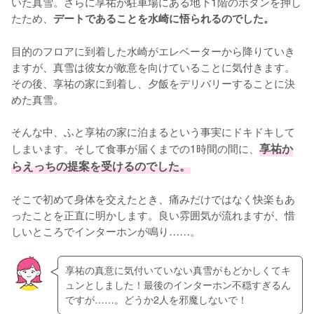
いた真雪。さらに享祐が駐車場にある地下1階のボタンを押し
たため、
デートであることを水崎に悟られるのでした。
目的のフロアに到着した水崎がエレベーターから降りていき
ますが、真雪は彼女が敵意を向けていることに気付きます。
その後、享祐の家に到着し、夕飯をデリバリーすることに決
めた真雪。

そんな中、ふと享祐の家に泊まるという事実にドキドキして
しまいます。そして食事が届くまでの1時間の間に、
享祐か
らえっちの提案を受けるのでした。
そこで初めて身体を交えたとき、痛みだけではなく快楽もあ
ったことを正直に明かします。良い雰囲気が流れますが、惜
しいところでインターホンが鳴り……。
享祐の真意に気付いていない真雪がもどかしくてキ
ュンとしました！最後のインターホン不穏すぎるん
ですが……。どうか2人を邪魔しないで！