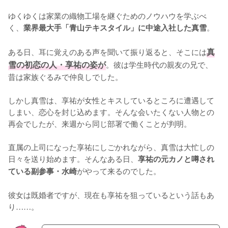
ゆくゆくは家業の織物工場を継ぐためのノウハウを学ぶべ
く、
。

業界最大手「青山テキスタイル」に中途入社した真雪
ある日、耳に覚えのある声を聞いて振り返ると、そこには
真
雪の初恋の人・享祐の姿が
。彼は学生時代の親友の兄で、
昔は家族ぐるみで仲良しでした。

しかし真雪は、享祐が女性とキスしているところに遭遇して
しまい、恋心を封じ込めます。そんな会いたくない人物との
再会でしたが、来週から同じ部署で働くことが判明。

直属の上司になった享祐にしごかれながら、真雪は大忙しの
日々を送り始めます。そんなある日、
享祐の元カノと噂され
がやって来るのでした。

ている副参事・水崎
彼女は既婚者ですが、現在も享祐を狙っているという話もあ
り……。