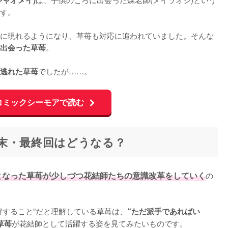
ャオメイ)
す。

に現れるようになり、草苺も対応に追われていました。そんな
。

出会った草苺
でしたが……。
逃れた草苺
コミックシーモアで読む
末・最終回はどうなる？
となった草苺が少しづつ花結師たちの意識改革をしていく
の
解すること”だと理解している草苺は、
“ただ派手であればい
が花結師として活躍する姿を見てみたいものです。

草苺