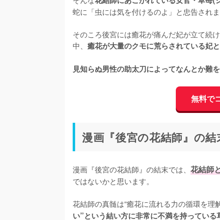
花結師にあこがれている女官・草苺(シ
蛇に「虫には気を付けるのよ」と忠告されま
そのころ後宮には癒花が痛んだ妃が立て続け
中、
癒花が大量のクモに荒らされている妃と
見知らぬ男性の助太刀によってなんとか難を
無料で
漫画『後宮の花結師』の結
漫画『後宮の花結師』の結末では、
花結師
ではないかと思います。

花結師の真髄は“癒花に流れる力の循環を理
い”という結い方に非常に不満を持っている