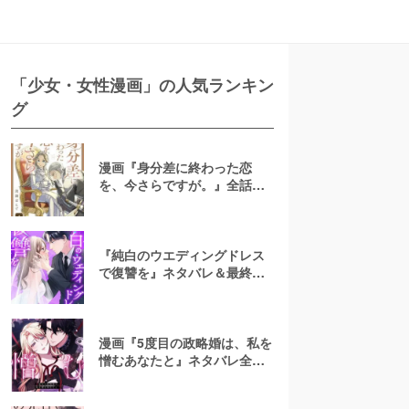
「少女・女性漫画」の人気ランキン
グ
漫画『身分差に終わった恋
を、今さらですが。』全話ネ
タバレあらすじ！無料で読め
る？raw注意
『純白のウエディングドレス
で復讐を』ネタバレ＆最終回
の結末は？漫画rawやpdfで読
むのはやめよう
漫画『5度目の政略婚は、私を
憎むあなたと』ネタバレ全話
＆結末・最終回予想！無料で
読める？