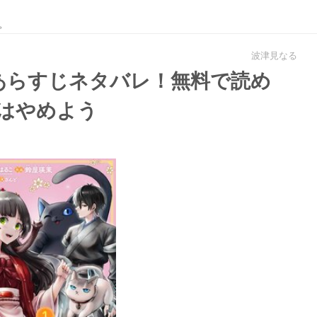
。
波津見なる
あらすじネタバレ！無料で読め
のはやめよう