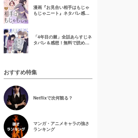
漫画『お見合い相手はもじゃ
もじゃニート』ネタバレ感
想！無料で読める？rawやpdf
で読むのはやめよう
「4年目の棘」全話あらすじネ
タバレ＆感想！無料で読め
る？漫画rawやpdfはやめよう
おすすめ特集
Netflixで次何観る？
マンガ・アニメキャラの強さ
ランキング