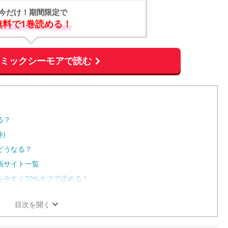
今だけ！期間限定で
無料で1巻読める！
コミックシーモアで読む
る？
)
どうなる？
画サイト一覧
今すぐ70%オフで読める！
目次を開く