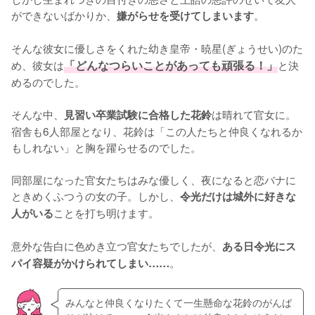
ができないばかりか、
。

嫌がらせを受けてしまいます
そんな彼女に優しさをくれた幼き皇帝・暁星(ぎょうせい)のた
め、彼女は
「どんなつらいことがあっても頑張る！」
と決
めるのでした。

そんな中、
は晴れて官女に。
見習い卒業試験に合格した花鈴
宿舎も6人部屋となり、花鈴は「この人たちと仲良くなれるか
もしれない」と胸を躍らせるのでした。

同部屋になった官女たちはみな優しく、夜になると恋バナに
ときめくふつうの女の子。しかし、
令光だけは城外に好きな
ことを打ち明けます。

人がいる
意外な告白に色めき立つ官女たちでしたが、
ある日令光にス
。
パイ容疑がかけられてしまい……
みんなと仲良くなりたくて一生懸命な花鈴のがんば