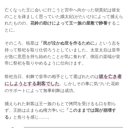
亡くなった王に会いに行こうと宮中へ向かった胡貴妃は彼女
のことを疎ましく思っていた娥太妃(がたいひ)によって捕えら
れたものの、
するこ
花鈴の助けによって王一族の屋敷で静養
とに。

そのころ、暁星は
という志を
「民が泣かぬ世を作るために」
持って祭祀を取り仕切ろうとしていました。太皇太后は皇帝
が急に意思を持ち始めたことが気に食わず、側近の楽端が皇
帝に祭祀を取りやめるように仕向けます。

祭祀当日、剣舞で皇帝の相手として選ばれたのは
彼を亡き者
にしようとする刺客でした
。しかしその事に気づいた花鈴
のサポートによって無事剣舞は成功。

捕えられた刺客は王一族のもとで拷問を受けるも口を割ら
ず、王皓は止まらぬ権力争いに
「このままでは国が崩壊す
と焦りを感じ……。
る」