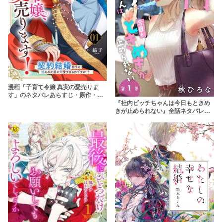
漫画「子育て令嬢 真実の愛売りま
す」のネタバレあらすじ・原作・無
『社内ビッチちゃんは今日もときめ
料配信情報 rawで読むのはやめよう
きが止められない』全話ネタバレあ
【縞子】
らすじ&無料配信情報！rawやhitomi
を使わずに安全に読もう