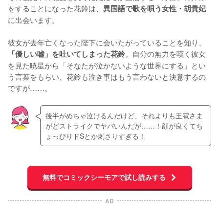
をすることになった花鈴は、
異国語で歌を唄う女性・胡貴妃
に出会います。

彼女が去年亡くなった陛下に会いたがっていることを知り、
。自分の無力を嘆く彼女
「優しい嘘」を吐いてしまった花鈴
を見た暁星から「そなたが泣かないような世界にする」とい
う言葉をもらい、花鈴も泣き事はもう言わないと決意するの
ですが……。
後半がめちゃ泣けるんだけど、それよりも王雹さま
がどストライクでヤバいんだが……！顔が良くてち
ょっぴりドSとか刺さりすぎる！
無料でコミックシーモアで試し読みする
AD