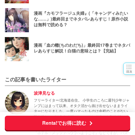
漫画『カモフラージュ夫婦』(「キャンディみたい
な……」)最終回までネタバレあらすじ！原作小説
は無料で読める？
漫画「血の轍(ちのわだち)」最終回17巻までネタバ
レあらすじ解説！白猫の意味とは？【完結】
目次
この記事を書いたライター
波津見なる
フリーライター/北海道在住。 小学生のころに週刊少年ジャ
ンプにはまって以来、オタク沼から抜け出せないままライ
ターになりました。一度ハマったものは余程のことがない
限り推しつづけるタイプ。ヒューマンドラマと動物(特に犬)
が登場する作品は秒で購入します。最近のお気に入りは
Renta!でお得に読む
『シバつき物件』『特別じゃない日』『DOG SIGNAL』
『ホテル・メッツァペウラへようこそ』などですが、バズ