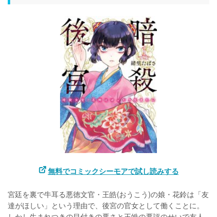
無料でコミックシーモアで試し読みする
宮廷を裏で牛耳る悪徳文官・王皓(おうこう)の娘・花鈴は「友
達がほしい」という理由で、後宮の官女として働くことに。
しかし生まれつきの目付きの悪さと王皓の悪評のせいで友人