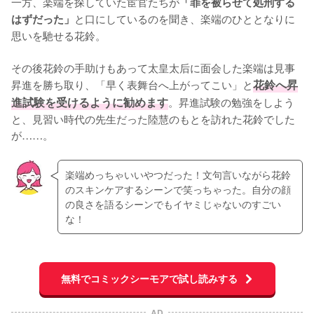
一方、楽端を探していた宦官たちが
「罪を被らせて処刑する
と口にしているのを聞き、楽端のひととなりに
はずだった」
思いを馳せる花鈴。

その後花鈴の手助けもあって太皇太后に面会した楽端は見事
昇進を勝ち取り、「早く表舞台へ上がってこい」と
花鈴へ昇
進試験を受けるように勧めます
。昇進試験の勉強をしよう
と、見習い時代の先生だった陸慧のもとを訪れた花鈴でした
が……。
楽端めっちゃいいやつだった！文句言いながら花鈴
のスキンケアするシーンで笑っちゃった。自分の顔
の良さを語るシーンでもイヤミじゃないのすごい
な！
無料でコミックシーモアで試し読みする
AD