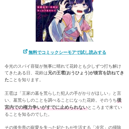
無料でコミックシーモアで試し読みする
令光のスパイ容疑が無事に晴れて花鈴とも少しずつ打ち解け
てきたある日、花鈴は
兄の王雹(おうひょう)が後宮を訪ねてき
ことを知ります。

た
王雹は「王家の墓を荒らした犯人の手がかりがほしい」と言
い、墓荒らしのことを調べることになった花鈴。そのうち
後
宮内での権力争いがすでに止められない
ところまで来てい
ることを知るのでした。

その後先帝の寵愛を失った妃たちが生活する「冷宮」の掃除