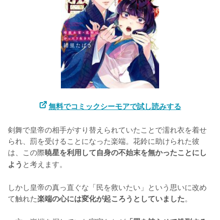
無料でコミックシーモアで試し読みする
剣舞で皇帝の相手がすり替えられていたことで濡れ衣を着せ
られ、罰を受けることになった楽端。花鈴に助けられた彼
は、この際
暁星を利用して自身の不始末を無かったことにし
と考えます。

よう
しかし皇帝の真っ直ぐな「民を救いたい」という思いに改め
て触れた
。

楽端の心には変化が起ころうとしていました