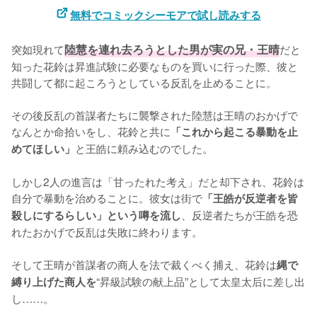
無料でコミックシーモアで試し読みする
突如現れて
陸慧を連れ去ろうとした男が実の兄・王晴
だと
知った花鈴は昇進試験に必要なものを買いに行った際、彼と
共闘して都に起ころうとしている反乱を止めることに。

その後反乱の首謀者たちに襲撃された陸慧は王晴のおかげで
なんとか命拾いをし、花鈴と共に
「これから起こる暴動を止
と王皓に頼み込むのでした。

めてほしい」
しかし2人の進言は「甘ったれた考え」だと却下され、花鈴は
自分で暴動を治めることに。彼女は街で
「王皓が反逆者を皆
、反逆者たちが王皓を恐
殺しにするらしい」という噂を流し
れたおかげで反乱は失敗に終わります。

そして王晴が首謀者の商人を法で裁くべく捕え、花鈴は
縄で
“昇級試験の献上品”として太皇太后に差し出
縛り上げた商人を
し……。