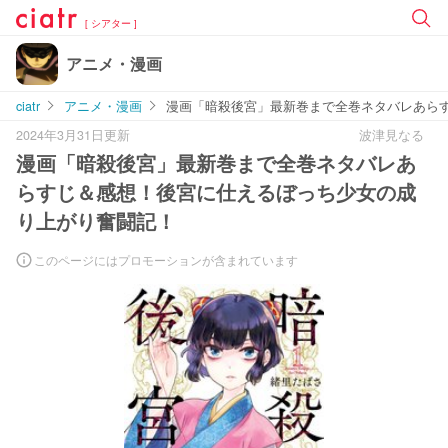
[ シアター ]
アニメ・漫画
ciatr
アニメ・漫画
漫画「暗殺後宮」最新巻まで全巻ネタバレあら
2024年3月31日更新
波津見なる
漫画「暗殺後宮」最新巻まで全巻ネタバレあ
らすじ＆感想！後宮に仕えるぼっち少女の成
り上がり奮闘記！
このページにはプロモーションが含まれています