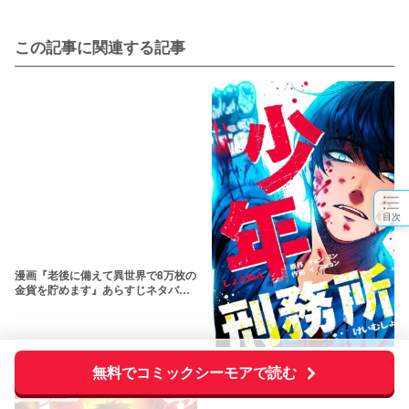
この記事に関連する記事
目次
漫画『老後に備えて異世界で8万枚の
漫画『少年刑務所』あらすじネタバ
金貨を貯めます』あらすじネタバ
無料でコミックシーモアで読む
レ・無料配信情報！rawやpdfで読む
レ・無料配信情報！rawやpdfで読む
のはやめよ
のはやめよう