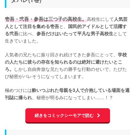
壱吾・弐吾・参吾は三つ子の高校生。
高校生にして
人気芸
と、
人として注目を集める壱吾
国民的アイドルとして活躍す
に比べ、
として
る弐吾
参吾だけはいたって平凡な男子高校生
生きていました。

人気者の兄たちに振り回され続けてきた参吾にとって、
学校
の人たちに彼らの存在を知られるのは絶対に避けたいとこ
しかし自由奔放な兄たちの勝手な行動のせいで、たびた
ろ。
び秘密がバレそうになってしまいます。

極めつけには
酔いつぶれた母親を3人で介抱している場面を週
、秘密が明るみになってしまい……！？
刊誌に撮られ
続きをコミックシーモアで読む