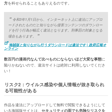
を科せられることもありえるのです。
方
令和3年1月1日から、インターネット上に違法にアップロ
ードされたものだと知りながら侵害コンテンツのダウンロー
ドを行う行為が幅広く違法となります。刑事罰の対象となる
場合もあります。
海賊版と知りながら行うダウンロードは違法です | 政府広報オ
ンライン
に
数百円の漫画代なんて比べものにならないほど大変な事態
陥りかねないので、違法サイトは絶対に利用しないでくださ
い！
リスク2：ウイルス感染や個人情報が抜き取られ
る可能性がある
作品を違法にアップロードして無料で閲覧できるようにして
いる海賊版サイトは、
セキュリティの面でも危険なリスクを