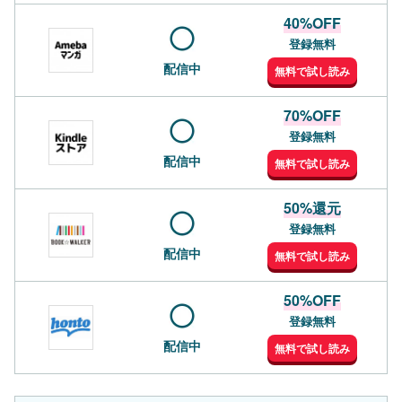
40%OFF
登録無料
配信中
無料で試し読み
70%OFF
登録無料
配信中
無料で試し読み
50%還元
登録無料
配信中
無料で試し読み
50%OFF
登録無料
配信中
無料で試し読み