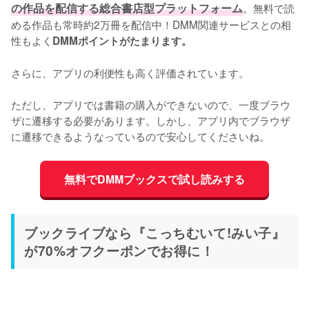
の作品を配信する総合書店型プラットフォーム
。無料で読
める作品も常時約2万冊を配信中！DMM関連サービスとの相
性もよく
DMMポイントがたまります。
さらに、アプリの利便性も高く評価されています。
ただし、アプリでは書籍の購入ができないので、一度ブラウ
ザに遷移する必要があります。しかし、アプリ内でブラウザ
に遷移できるようなっているので安心してくださいね。
無料でDMMブックスで試し読みする
ブックライブなら『こっちむいて!みい子』
が70%オフクーポンでお得に！