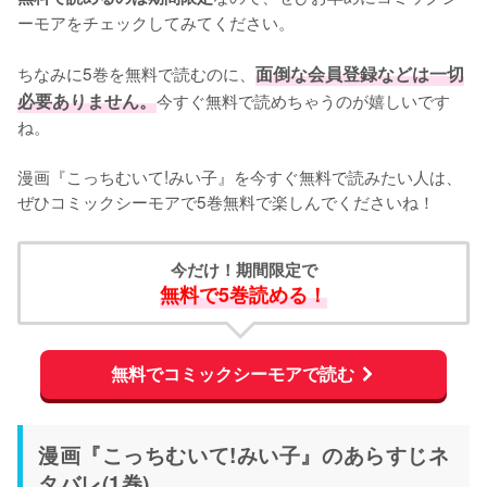
ーモアをチェックしてみてください。
ちなみに5巻を無料で読むのに、
面倒な会員登録などは一切
必要ありません。
今すぐ無料で読めちゃうのが嬉しいです
ね。
漫画『こっちむいて!みい子』を今すぐ無料で読みたい人は、
ぜひコミックシーモアで5巻無料で楽しんでくださいね！
今だけ！期間限定で
無料で5巻読める！
無料でコミックシーモアで読む
漫画『こっちむいて!みい子』のあらすじネ
タバレ(1巻)