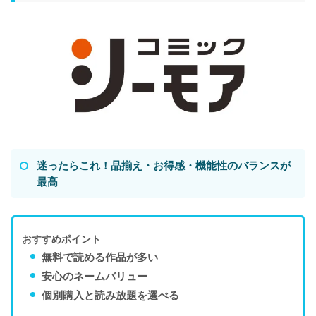
迷ったらこれ！品揃え・お得感・機能性のバランスが
最高
おすすめポイント
無料で読める作品が多い
安心のネームバリュー
個別購入と読み放題を選べる