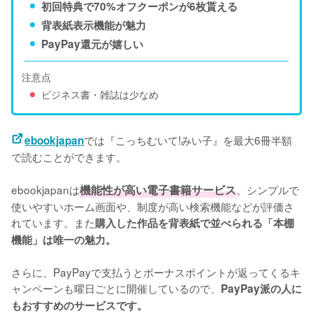
初回特典で70%オフクーポンが6枚貰える
背表紙表示機能が魅力
PayPay還元が嬉しい
注意点
ビジネス書・雑誌は少なめ
では『こっちむいて!みい子』を最大6冊半額
ebookjapan
で読むことができます。
ebookjapanは
機能性が高い電子書籍サービス
。シンプルで
使いやすいホーム画面や、制度が高い検索機能などが評価さ
れています。また
購入した作品を背表紙で並べられる「本棚
機能」は唯一の魅力。
さらに、PayPayで支払うとボーナスポイントが返ってくるキ
ャンペーンも曜日ごとに開催しているので、
PayPay派の人に
もおすすめのサービスです。