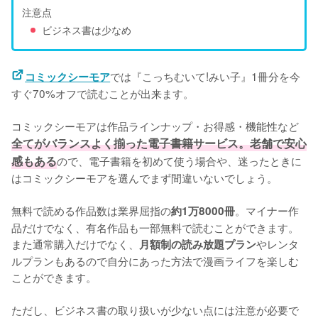
注意点
ビジネス書は少なめ
では『こっちむいて!みい子』1冊分を今
コミックシーモア
すぐ70%オフで読むことが出来ます。
コミックシーモアは作品ラインナップ・お得感・機能性など
全てがバランスよく揃った電子書籍サービス。老舗で安心
感もある
ので、電子書籍を初めて使う場合や、迷ったときに
はコミックシーモアを選んでまず間違いないでしょう。
無料で読める作品数は業界屈指の
。マイナー作
約1万8000冊
品だけでなく、有名作品も一部無料で読むことができます。
また通常購入だけでなく、
やレンタ
月額制の読み放題プラン
ルプランもあるので自分にあった方法で漫画ライフを楽しむ
ことができます。
ただし、ビジネス書の取り扱いが少ない点には注意が必要で