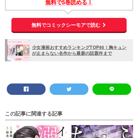
無料で5巻読める！
無料でコミックシーモアで読む
少女漫画おすすめランキングTOP95！胸キュン
が止まらない名作から最新の話題作まで
この記事に関連する記事