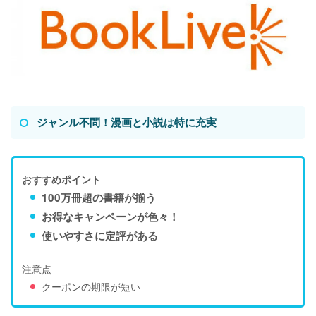
ジャンル不問！漫画と小説は特に充実
おすすめポイント
100万冊超の書籍が揃う
お得なキャンペーンが色々！
使いやすさに定評がある
注意点
クーポンの期限が短い