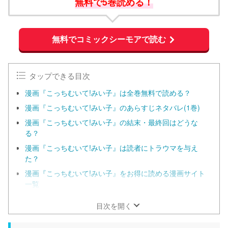
無料で5巻読める！
無料でコミックシーモアで読む
タップできる目次
漫画『こっちむいて!みい子』は全巻無料で読める？
漫画『こっちむいて!みい子』のあらすじネタバレ(1巻)
漫画『こっちむいて!みい子』の結末・最終回はどうな
る？
漫画『こっちむいて!みい子』は読者にトラウマを与え
た？
漫画『こっちむいて!みい子』をお得に読める漫画サイト
一覧
目次を開く