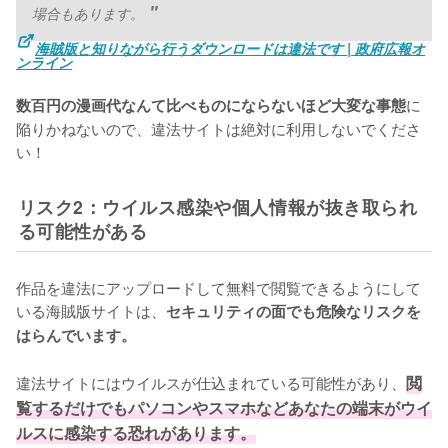
場合もあります。
海賊版と知りながら行うダウンロードは違法です | 政府広報オ
ンライン
に
数百円の漫画代なんて比べものにならないほど大変な事態
陥りかねないので、違法サイトは絶対に利用しないでくださ
い！
リスク2：ウイルス感染や個人情報が抜き取られ
る可能性がある
作品を違法にアップロードして無料で閲覧できるようにして
いる海賊版サイトは、
セキュリティの面でも危険なリスクを
はらんでいます。
違法サイトにはウイルスが仕込まれている可能性があり、
閲
覧するだけでもパソコンやスマホなどあなたの端末がウイ
ルスに感染する恐れがあります。