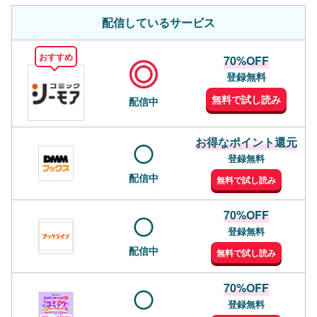
配信しているサービス
おすすめ
70%OFF
登録無料
無料で試し読み
配信中
お得なポイント還元
登録無料
配信中
無料で試し読み
70%OFF
登録無料
配信中
無料で試し読み
70%OFF
登録無料