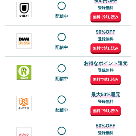
600円OFF
登録無料
配信中
無料で試し読み
90%OFF
登録無料
配信中
無料で試し読み
お得なポイント還元
登録無料
配信中
無料で試し読み
最大50%還元
登録無料
配信中
無料で試し読み
50%OFF
登録無料