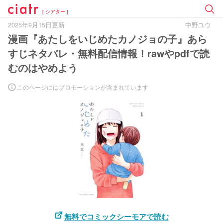
[ シアター ]
2025年9月15日更新
中野ユウ
漫画『あたしをいじめたカノジョの子』あら
すじネタバレ・無料配信情報！rawやpdfで読
むのはやめよう
このページにはプロモーションが含まれています
無料でコミックシーモアで読む