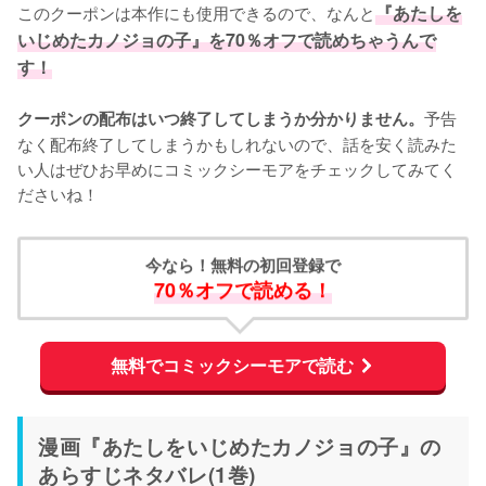
このクーポンは本作にも使用できるので、なんと
『あたしを
いじめたカノジョの子』を70％オフで読めちゃうんで
す！
予告
クーポンの配布はいつ終了してしまうか分かりません。
なく配布終了してしまうかもしれないので、話を安く読みた
い人はぜひお早めにコミックシーモアをチェックしてみてく
ださいね！
今なら！無料の初回登録で
70％オフで読める！
無料でコミックシーモアで読む
漫画『あたしをいじめたカノジョの子』の
あらすじネタバレ(1巻)