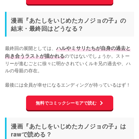
漫画『あたしをいじめたカノジョの子』の
結末・最終回はどうなる？
最終回の展開としては、
ハルやミサリたちが自身の過去と
向き合うラストが描かれる
のではないでしょうか。ストー
リーが進むごとに徐々に明かされていくルキ兄の過去や、ハ
ルの母親の存在。

最後には全員が幸せになるエンディングが待っているはず！
無料でコミックシーモアで読む
漫画『あたしをいじめたカノジョの子』は
rawで読める？