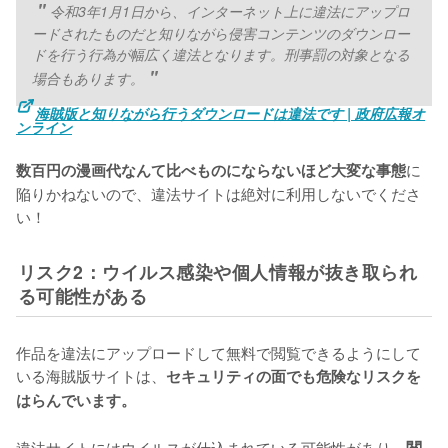
令和3年1月1日から、インターネット上に違法にアップロ
ードされたものだと知りながら侵害コンテンツのダウンロー
ドを行う行為が幅広く違法となります。刑事罰の対象となる
場合もあります。
海賊版と知りながら行うダウンロードは違法です | 政府広報オ
ンライン
に
数百円の漫画代なんて比べものにならないほど大変な事態
陥りかねないので、違法サイトは絶対に利用しないでくださ
い！
リスク2：ウイルス感染や個人情報が抜き取られ
る可能性がある
作品を違法にアップロードして無料で閲覧できるようにして
いる海賊版サイトは、
セキュリティの面でも危険なリスクを
はらんでいます。
違法サイトにはウイルスが仕込まれている可能性があり、
閲