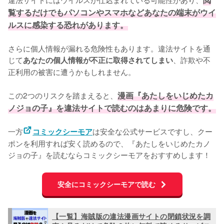
覧するだけでもパソコンやスマホなどあなたの端末がウイ
ルスに感染する恐れがあります。
さらに個人情報が漏れる危険性もあります。違法サイトを通
じて
、詐欺や不
あなたの個人情報が不正に取得されてしまい
正利用の被害に遭うかもしれません。
この2つのリスクを踏まえると、
漫画『あたしをいじめたカ
ノジョの子』を違法サイトで読むのはあまりに危険です。
一方
は安全な公式サービスですし、クー
コミックシーモア
ポンを利用すれば安く読めるので、『あたしをいじめたカノ
ジョの子』を読むならコミックシーモアをおすすめします！
安全にコミックシーモアで読む
【一覧】海賊版の違法漫画サイトの閉鎖状況を調