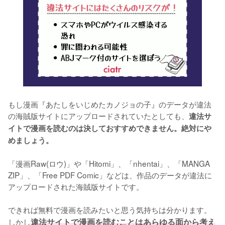
もし漫画『あたしをいじめたカノジョの子』のデータが違法
の海賊版サイトにアップロードされていたとしても、
違法サ
イトで漫画を読むのは決しておすすめできません。絶対にや
めましょう。
「漫画Raw(ロウ)」や「Hitomi」、「nhentai」、「MANGA 
ZIP」、「Free PDF Comic」などは、作品のデータが違法に
アップロードされた海賊版サイトです。
できれば無料で漫画を読みたいと思う気持ちは分かります。
しかし
違法サイトで漫画を読むことはあらゆる面から考え