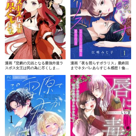
漫画『悲劇の元凶となる最強外道ラ
漫画「夜を照らすポラリス」最終回
スボス女王は民の為に尽くしま
までネタバレあらすじ＆感想！倫を
す。』最新話まで全話ネタバレあら
消した犯人は？衝撃のラストをチェ
すじ＆感想！極悪女王が女神のよう
ック！
な女王に！？【ラス為】