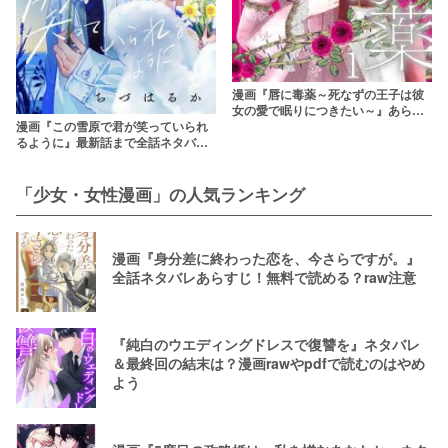
漫画『唇に毒薬～死なずの王子は彼
女の愛で眠りにつきたい～』あらす
じネタバレ・無料配信情報！rawや
漫画『この雪原で君が笑っていられ
pdfで読むのはやめよう
るように』最新話まで全話ネタバレ
あらすじ＆感想！ヤングケアラーの
ヒューマンラブストーリー
「少女・女性漫画」の人気ランキング
漫画『身分差に終わった恋を、今さらですが。』
全話ネタバレあらすじ！無料で読める？raw注意
『純白のウエディングドレスで復讐を』ネタバレ
＆最終回の結末は？漫画rawやpdfで読むのはやめ
よう