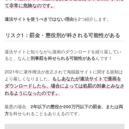
て非常に危険なのです。
を2つ紹介します。
違法サイトを使うべきではない理由
リスク1：罰金・懲役刑が科される可能性がある
違法サイトと知りながら漫画のダウンロードを繰り返してい
ると、なんと
んです！
刑事罰を科せられる可能性がある
2021年に著作権法が改正されて海賊版サイトに関する規制は
より厳しくなりました。
もしあなたが違法サイトで漫画を
ダウンロードしたら、場合によっては処罰の対象とみなさ
れるようになったのです。
最悪の場合、
2年以下の懲役か200万円以下の罰金、または両
を科せられることもありえるのです。
方