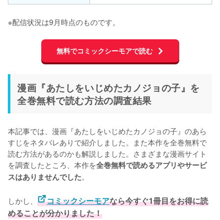
※配信状況は9月時点のものです。
無料でコミックシーモアで読む
漫画『あたしをいじめたカノジョの子』を
全巻無料で読む方法の調査結果
本記事では、漫画『あたしをいじめたカノジョの子』のあら
すじをネタバレありで紹介しました。また本作を全巻無料で
読む方法があるのかも解説しました。さまざまな漫画サイト
を調査したところ、本作を
全巻無料で読めるアプリやサービ
。
スはありませんでした
しかし、
コミックシーモア
なら今すぐ1冊目をお得に読
めることが分かりました！