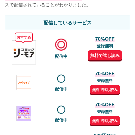
スで配信されていることがわかりました。
配信しているサービス
おすすめ
70%OFF
登録無料
無料で試し読み
配信中
70%OFF
登録無料
配信中
無料で試し読み
70%OFF
登録無料
配信中
無料で試し読み