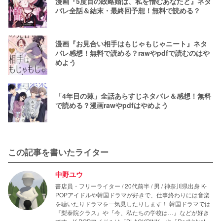
漫画『5度目の政略婚は、私を憎むあなたと』ネタ
バレ全話＆結末・最終回予想！無料で読める？
漫画『お見合い相手はもじゃもじゃニート』ネタ
バレ感想！無料で読める？rawやpdfで読むのはや
めよう
「4年目の棘」全話あらすじネタバレ＆感想！無料
で読める？漫画rawやpdfはやめよう
この記事を書いたライター
中野ユウ
書店員・フリーライター / 20代前半 / 男 / 神奈川県出身 K-
POPアイドルや韓国ドラマが好きで、仕事終わりには音楽
を聴いたりドラマを一気見したりします！ 韓国ドラマでは
『梨泰院クラス』や『今、私たちの学校は…』などが好き