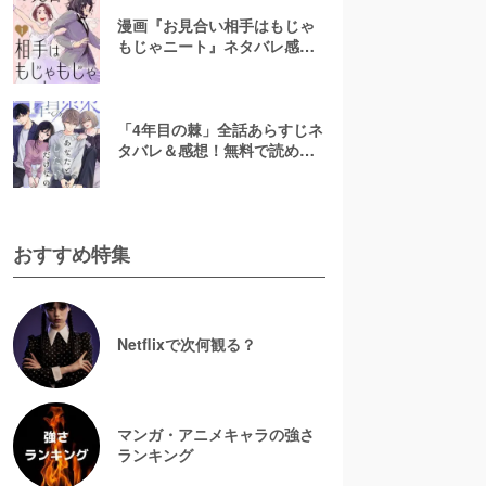
漫画『お見合い相手はもじゃ
もじゃニート』ネタバレ感
想！無料で読める？rawやpdf
で読むのはやめよう
「4年目の棘」全話あらすじネ
タバレ＆感想！無料で読め
る？漫画rawやpdfはやめよう
おすすめ特集
Netflixで次何観る？
マンガ・アニメキャラの強さ
ランキング