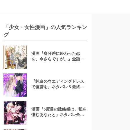
「少女・女性漫画」の人気ランキン
グ
漫画『身分差に終わった恋
を、今さらですが。』全話ネ
タバレあらすじ！無料で読め
る？raw注意
『純白のウエディングドレス
で復讐を』ネタバレ＆最終回
の結末は？漫画rawやpdfで読
むのはやめよう
漫画『5度目の政略婚は、私を
憎むあなたと』ネタバレ全話
＆結末・最終回予想！無料で
読める？