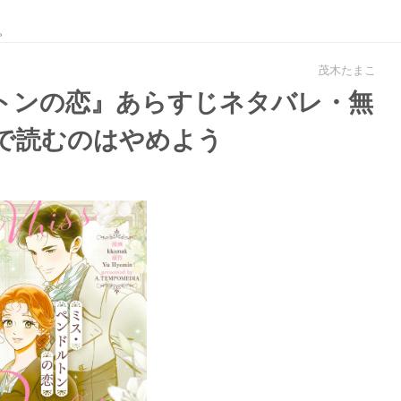
。
茂木たまこ
トンの恋』あらすじネタバレ・無
fで読むのはやめよう